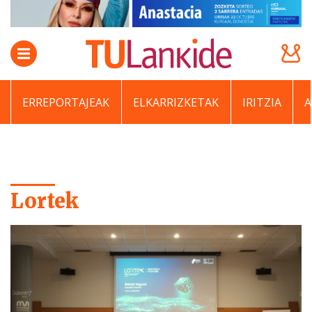
ERREPORTAJEAK
ELKARRIZKETAK
IRITZIA
Lortek