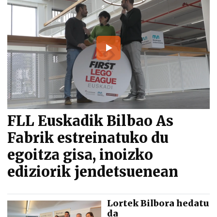
FLL Euskadik Bilbao As
Fabrik estreinatuko du
egoitza gisa, inoizko
ediziorik jendetsuenean
Lortek Bilbora hedatu
da