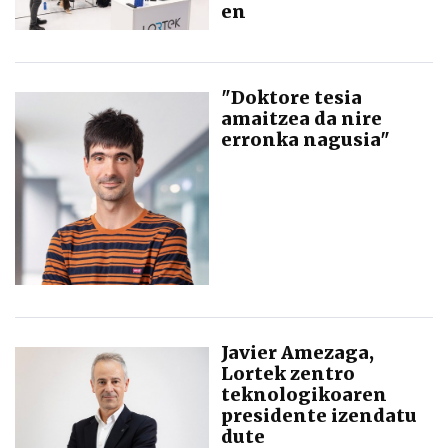
en
"Doktore tesia
amaitzea da nire
erronka nagusia"
Javier Amezaga,
Lortek zentro
teknologikoaren
presidente izendatu
dute