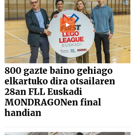
800 gazte baino gehiago
elkartuko dira otsailaren
28an FLL Euskadi
MONDRAGONen final
handian