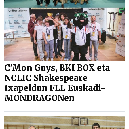
C'Mon Guys, BKI BOX eta
NCLIC Shakespeare
txapeldun FLL Euskadi-
MONDRAGONen