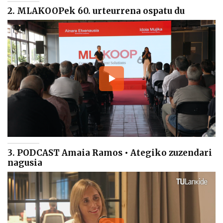
2. MLAKOOPek 60. urteurrena ospatu du
3. PODCAST Amaia Ramos • Ategiko zuzendari
nagusia