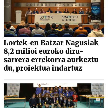
Lortek-en Batzar Nagusiak
8,2 milioi euroko diru-
sarrera errekorra aurkeztu
du, proiektua indartuz