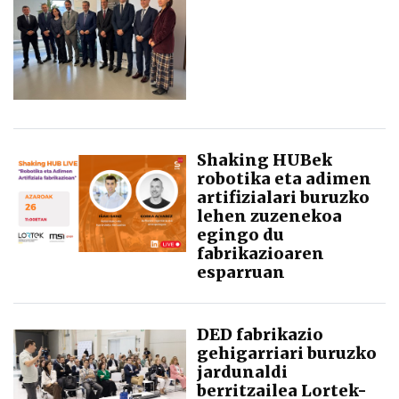
Shaking HUBek
robotika eta adimen
artifizialari buruzko
lehen zuzenekoa
egingo du
fabrikazioaren
esparruan
DED fabrikazio
gehigarriari buruzko
jardunaldi
berritzailea Lortek-