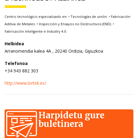
Centro tecnológico especializado en: • Tecnologías de unión. • Fabricación
Aditiva de Metales. • Inspección y Ensayos no Destructivos (END). •
Fabricación Inteligente e Industry 4.0.
Helbidea
Arranomendia kalea 4A , 20240 Ordizia, Gipuzkoa
Telefonoa
+34 943 882 303
http://www.lortek.es/
Harpidetu gure
buletinera