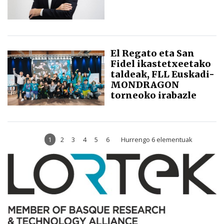
El Regato eta San
Fidel ikastetxeetako
taldeak, FLL Euskadi-
MONDRAGON
torneoko irabazle
1
2
3
4
5
6
Hurrengo 6 elementuak