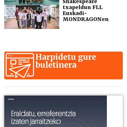
Shakespeare
txapeldun FLL
Euskadi-
MONDRAGONen
Harpidetu gure
buletinera