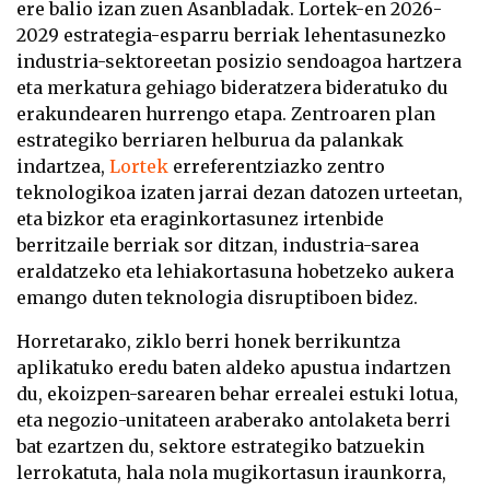
ere balio izan zuen Asanbladak. Lortek-en 2026-
2029 estrategia-esparru berriak lehentasunezko
industria-sektoreetan posizio sendoagoa hartzera
eta merkatura gehiago bideratzera bideratuko du
erakundearen hurrengo etapa. Zentroaren plan
estrategiko berriaren helburua da palankak
indartzea,
Lortek
erreferentziazko zentro
teknologikoa izaten jarrai dezan datozen urteetan,
eta bizkor eta eraginkortasunez irtenbide
berritzaile berriak sor ditzan, industria-sarea
eraldatzeko eta lehiakortasuna hobetzeko aukera
emango duten teknologia disruptiboen bidez.
Horretarako, ziklo berri honek berrikuntza
aplikatuko eredu baten aldeko apustua indartzen
du, ekoizpen-sarearen behar errealei estuki lotua,
eta negozio-unitateen araberako antolaketa berri
bat ezartzen du, sektore estrategiko batzuekin
lerrokatuta, hala nola mugikortasun iraunkorra,