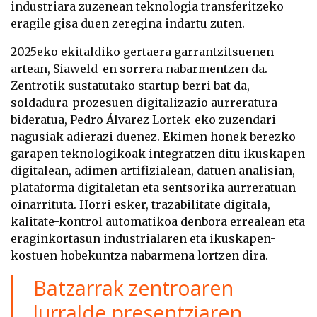
industriara zuzenean teknologia transferitzeko
eragile gisa duen zeregina indartu zuten.
2025eko ekitaldiko gertaera garrantzitsuenen
artean, Siaweld-en sorrera nabarmentzen da.
Zentrotik sustatutako startup berri bat da,
soldadura-prozesuen digitalizazio aurreratura
bideratua, Pedro Álvarez Lortek-eko zuzendari
nagusiak adierazi duenez. Ekimen honek berezko
garapen teknologikoak integratzen ditu ikuskapen
digitalean, adimen artifizialean, datuen analisian,
plataforma digitaletan eta sentsorika aurreratuan
oinarrituta. Horri esker, trazabilitate digitala,
kalitate-kontrol automatikoa denbora errealean eta
eraginkortasun industrialaren eta ikuskapen-
kostuen hobekuntza nabarmena lortzen dira.
Batzarrak zentroaren
lurralde presentziaren