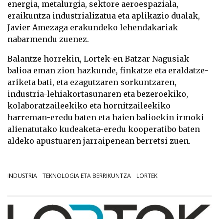
energia, metalurgia, sektore aeroespaziala,
eraikuntza industrializatua eta aplikazio dualak,
Javier Amezaga erakundeko lehendakariak
nabarmendu zuenez.
Balantze horrekin, Lortek-en Batzar Nagusiak
balioa eman zion hazkunde, finkatze eta eraldatze-
ariketa bati, eta ezagutzaren sorkuntzaren,
industria-lehiakortasunaren eta bezeroekiko,
kolaboratzaileekiko eta hornitzaileekiko
harreman-eredu baten eta haien balioekin irmoki
alienatutako kudeaketa-eredu kooperatibo baten
aldeko apustuaren jarraipenean berretsi zuen.
INDUSTRIA
TEKNOLOGIA ETA BERRIKUNTZA
LORTEK