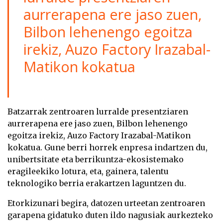
aurrerapena ere jaso zuen,
Bilbon lehenengo egoitza
irekiz, Auzo Factory Irazabal-
Matikon kokatua
Batzarrak zentroaren lurralde presentziaren
aurrerapena ere jaso zuen, Bilbon lehenengo
egoitza irekiz, Auzo Factory Irazabal-Matikon
kokatua. Gune berri horrek enpresa indartzen du,
unibertsitate eta berrikuntza-ekosistemako
eragileekiko lotura, eta, gainera, talentu
teknologiko berria erakartzen laguntzen du.
Etorkizunari begira, datozen urteetan zentroaren
garapena gidatuko duten ildo nagusiak aurkezteko