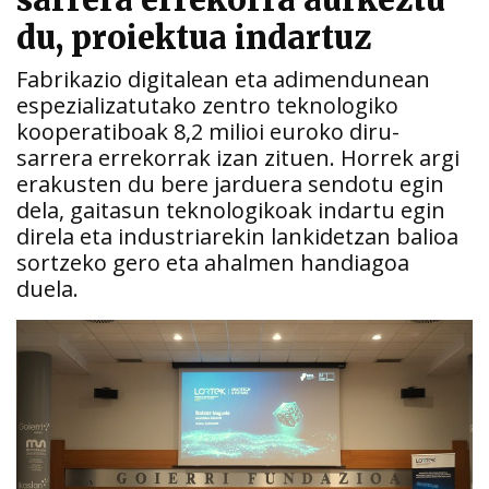
sarrera errekorra aurkeztu
du, proiektua indartuz
Fabrikazio digitalean eta adimendunean
espezializatutako zentro teknologiko
kooperatiboak 8,2 milioi euroko diru-
sarrera errekorrak izan zituen. Horrek argi
erakusten du bere jarduera sendotu egin
dela, gaitasun teknologikoak indartu egin
direla eta industriarekin lankidetzan balioa
sortzeko gero eta ahalmen handiagoa
duela.