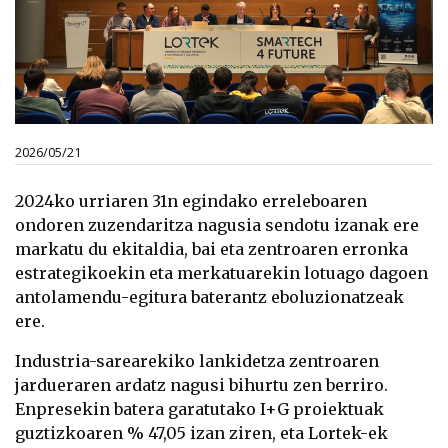
2026/05/21
2024ko urriaren 31n egindako erreleboaren
ondoren zuzendaritza nagusia sendotu izanak ere
markatu du ekitaldia, bai eta zentroaren erronka
estrategikoekin eta merkatuarekin lotuago dagoen
antolamendu-egitura baterantz eboluzionatzeak
ere.
Industria-sarearekiko lankidetza zentroaren
jardueraren ardatz nagusi bihurtu zen berriro.
Enpresekin batera garatutako I+G proiektuak
guztizkoaren % 47,05 izan ziren, eta Lortek-ek