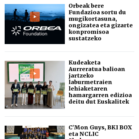
Orbeak bere
Fundazioa sortu du
mugikortasuna,
ongizatea eta gizarte
konpromisoa
sustatzeko
Kudeaketa
Aurreratua balioan
jartzeko
laburmetraien
lehiaketaren
hamargarren edizioa
deitu dut Euskalitek
C'Mon Guys, BKI BOX
eta NCLIC