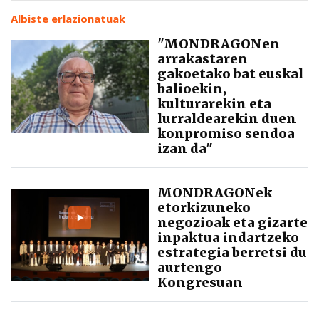
Albiste erlazionatuak
"MONDRAGONen
arrakastaren
gakoetako bat euskal
balioekin,
kulturarekin eta
lurraldearekin duen
konpromiso sendoa
izan da"
MONDRAGONek
etorkizuneko
negozioak eta gizarte
inpaktua indartzeko
estrategia berretsi du
aurtengo
Kongresuan