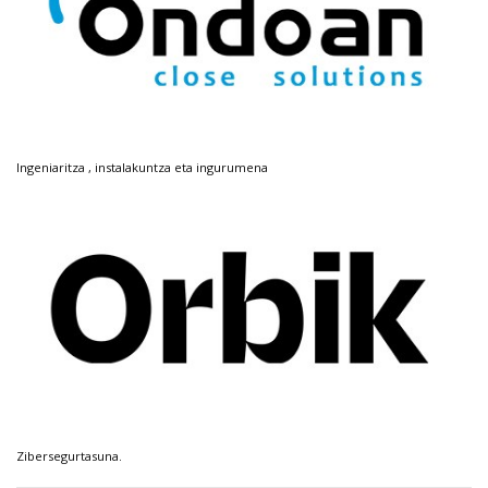
Ingeniaritza , instalakuntza eta ingurumena
Zibersegurtasuna.