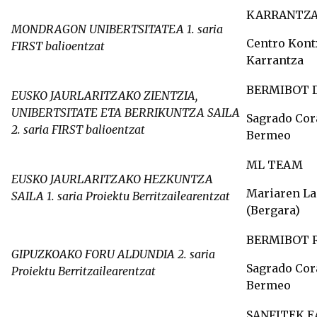
KARRANTZA
MONDRAGON UNIBERTSITATEA 1. saria
Centro Kont
FIRST balioentzat
Karrantza
BERMIBOT 
EUSKO JAURLARITZAKO ZIENTZIA,
UNIBERTSITATE ETA BERRIKUNTZA SAILA
Sagrado Cor
2. saria FIRST balioentzat
Bermeo
ML TEAM
EUSKO JAURLARITZAKO HEZKUNTZA
Mariaren La
SAILA 1. saria Proiektu Berritzailearentzat
(Bergara)
BERMIBOT 
GIPUZKOAKO FORU ALDUNDIA 2. saria
Sagrado Cor
Proiektu Berritzailearentzat
Bermeo
SANFITEK 