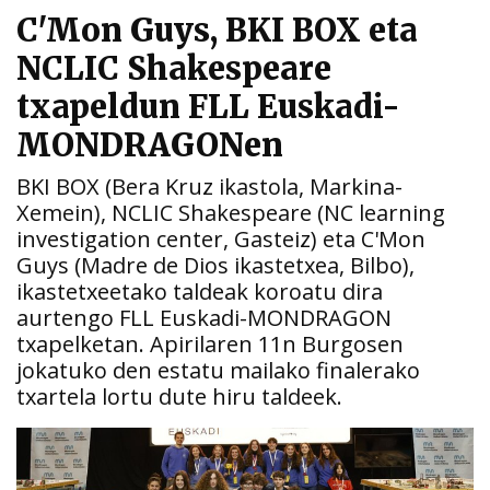
C'Mon Guys, BKI BOX eta
NCLIC Shakespeare
txapeldun FLL Euskadi-
MONDRAGONen
BKI BOX (Bera Kruz ikastola, Markina-
Xemein), NCLIC Shakespeare (NC learning
investigation center, Gasteiz) eta C'Mon
Guys (Madre de Dios ikastetxea, Bilbo),
ikastetxeetako taldeak koroatu dira
aurtengo FLL Euskadi-MONDRAGON
txapelketan. Apirilaren 11n Burgosen
jokatuko den estatu mailako finalerako
txartela lortu dute hiru taldeek.