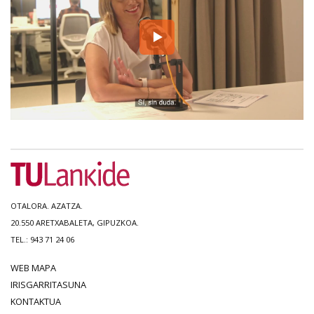
OTALORA. AZATZA.
20.550 ARETXABALETA, GIPUZKOA.
TEL.: 943 71 24 06
WEB MAPA
IRISGARRITASUNA
KONTAKTUA