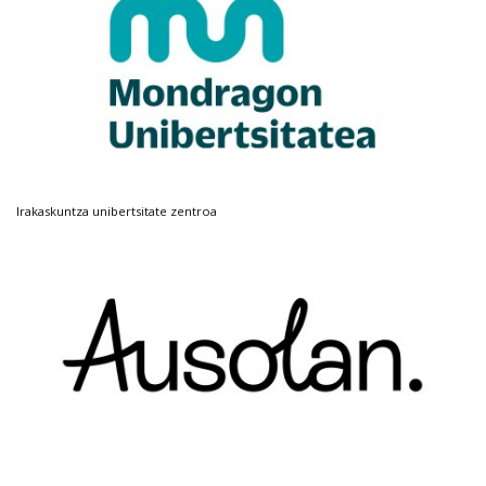
Irakaskuntza unibertsitate zentroa