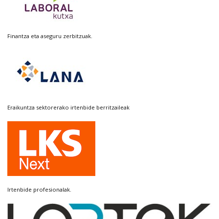
Finantza eta aseguru zerbitzuak.
Eraikuntza sektorerako irtenbide berritzaileak
Irtenbide profesionalak.