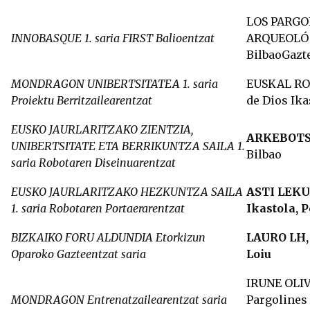
LOS PARGO
INNOBASQUE
1. saria FIRST Balioentzat
ARQUEOLÓ
BilbaoGazte
MONDRAGON UNIBERTSITATEA
1. saria
EUSKAL RO
Proiektu Berritzailearentzat
de Dios Ika
EUSKO JAURLARITZAKO ZIENTZIA,
ARKEBOTS
UNIBERTSITATE ETA BERRIKUNTZA SAILA 1.
Bilbao
saria Robotaren Diseinuarentzat
EUSKO JAURLARITZAKO HEZKUNTZA SAILA
ASTI LEKU 
1. saria Robotaren Portaerarentzat
Ikastola, 
BIZKAIKO FORU ALDUNDIA Etorkizun
LAURO LH, 
Oparoko Gazteentzat saria
Loiu
IRUNE OLIV
MONDRAGON
Entrenatzailearentzat saria
Pargolines