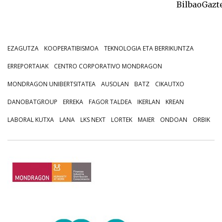
BilbaoGazte
EZAGUTZA
KOOPERATIBISMOA
TEKNOLOGIA ETA BERRIKUNTZA
ERREPORTAIAK
CENTRO CORPORATIVO MONDRAGON
MONDRAGON UNIBERTSITATEA
AUSOLAN
BATZ
CIKAUTXO
DANOBATGROUP
ERREKA
FAGOR TALDEA
IKERLAN
KREAN
LABORAL KUTXA
LANA
LKS NEXT
LORTEK
MAIER
ONDOAN
ORBIK