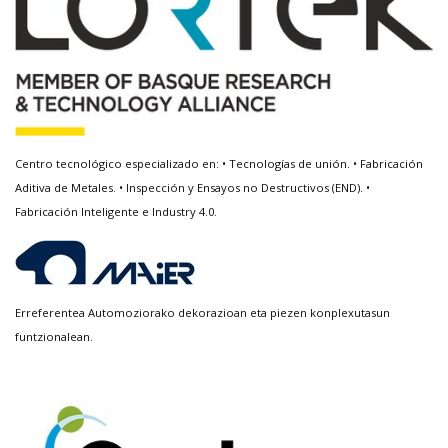
Centro tecnológico especializado en: • Tecnologías de unión. • Fabricación
Aditiva de Metales. • Inspección y Ensayos no Destructivos (END). •
Fabricación Inteligente e Industry 4.0.
Erreferentea Automoziorako dekorazioan eta piezen konplexutasun
funtzionalean.