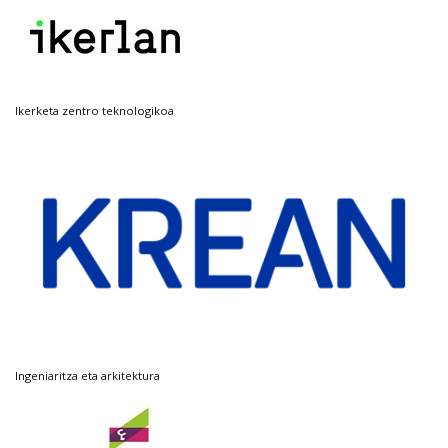
Ikerketa zentro teknologikoa
Ingeniaritza eta arkitektura