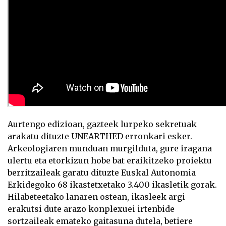
Aurtengo edizioan, gazteek lurpeko sekretuak
arakatu dituzte UNEARTHED erronkari esker.
Arkeologiaren munduan murgilduta, gure iragana
ulertu eta etorkizun hobe bat eraikitzeko proiektu
berritzaileak garatu dituzte Euskal Autonomia
Erkidegoko 68 ikastetxetako 3.400 ikasletik gorak.
Hilabeteetako lanaren ostean, ikasleek argi
erakutsi dute arazo konplexuei irtenbide
sortzaileak emateko gaitasuna dutela, betiere