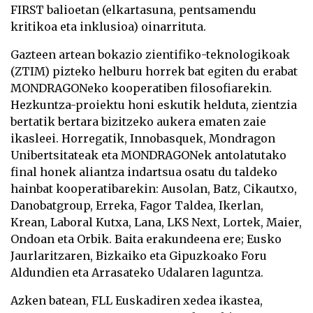
FIRST balioetan (elkartasuna, pentsamendu
kritikoa eta inklusioa) oinarrituta.
Gazteen artean bokazio zientifiko-teknologikoak
(ZTIM) pizteko helburu horrek bat egiten du erabat
MONDRAGONeko kooperatiben filosofiarekin.
Hezkuntza-proiektu honi eskutik helduta, zientzia
bertatik bertara bizitzeko aukera ematen zaie
ikasleei. Horregatik, Innobasquek, Mondragon
Unibertsitateak eta MONDRAGONek antolatutako
final honek aliantza indartsua osatu du taldeko
hainbat kooperatibarekin: Ausolan, Batz, Cikautxo,
Danobatgroup, Erreka, Fagor Taldea, Ikerlan,
Krean, Laboral Kutxa, Lana, LKS Next, Lortek, Maier,
Ondoan eta Orbik. Baita erakundeena ere; Eusko
Jaurlaritzaren, Bizkaiko eta Gipuzkoako Foru
Aldundien eta Arrasateko Udalaren laguntza.
Azken batean, FLL Euskadiren xedea ikastea,