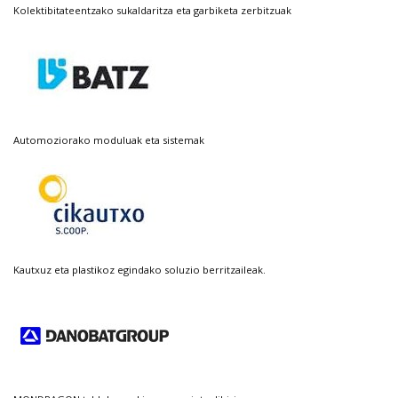
Kolektibitateentzako sukaldaritza eta garbiketa zerbitzuak
Automoziorako moduluak eta sistemak
Kautxuz eta plastikoz egindako soluzio berritzaileak.