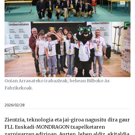
Goian Arrasateko irabazleak; behean Bilboko As
Fabrikekoak.
2026/02/28
Zientzia, teknologia eta jai-giroa nagusitu dira gaur
FLL Euskadi-MONDRAGON txapelketaren
zazpigarren edizioan. Aurten, lehen aldiz, ekitaldia