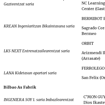
NC Learning
Gazteentzat saria
Center (Gast
BERMIBOT 
KREAN Ingeniaritzan Bikaintasuna saria
Sagrado Cor
Bermeo
ORBIT
LKS NEXT
Entrenatzailearentzat saria
Arizmendi I
(Arrasate)
FERROLEGO
LANA Kidetasun apartari saria
San Felix (O
Bilbao As Fabrik
C’MON GUY
INGENIERA SOY 1. saria Irabazlearentzat
Dios Ikaste