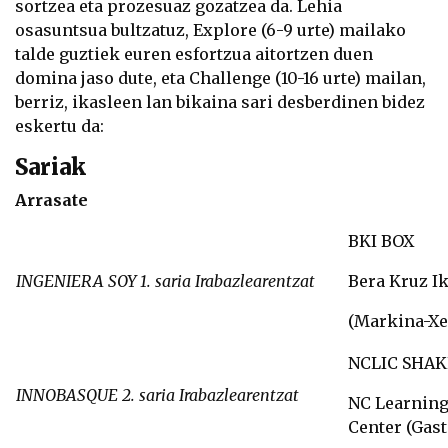
sortzea eta prozesuaz gozatzea da. Lehia
osasuntsua bultzatuz, Explore (6-9 urte) mailako
talde guztiek euren esfortzua aitortzen duen
domina jaso dute, eta Challenge (10-16 urte) mailan,
berriz, ikasleen lan bikaina sari desberdinen bidez
eskertu da:
Sariak
Arrasate
BKI BOX
INGENIERA SOY 1. saria Irabazlearentzat
Bera Kruz Ik
(Markina-X
NCLIC SHAK
INNOBASQUE 2. saria Irabazlearentzat
NC Learning
Center (Gast