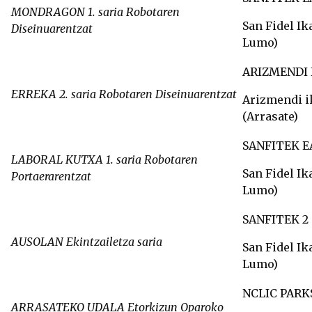
MONDRAGON 1. saria Robotaren
San Fidel Ik
Diseinuarentzat
Lumo)
ARIZMENDI 
ERREKA 2. saria Robotaren Diseinuarentzat
Arizmendi i
(Arrasate)
SANFITEK 
LABORAL KUTXA 1. saria Robotaren
San Fidel Ik
Portaerarentzat
Lumo)
SANFITEK 2
AUSOLAN Ekintzailetza saria
San Fidel Ik
Lumo)
NCLIC PARK
ARRASATEKO UDALA
Etorkizun Oparoko