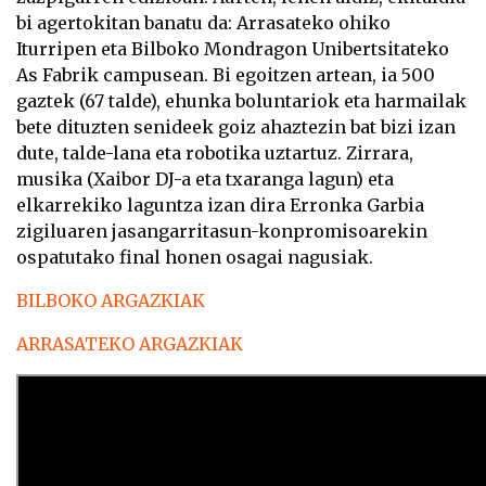
bi agertokitan banatu da: Arrasateko ohiko
Iturripen eta Bilboko Mondragon Unibertsitateko
As Fabrik campusean. Bi egoitzen artean, ia 500
gaztek (67 talde), ehunka boluntariok eta harmailak
bete dituzten senideek goiz ahaztezin bat bizi izan
dute, talde-lana eta robotika uztartuz. Zirrara,
musika (Xaibor DJ-a eta txaranga lagun) eta
elkarrekiko laguntza izan dira Erronka Garbia
zigiluaren jasangarritasun-konpromisoarekin
ospatutako final honen osagai nagusiak.
BILBOKO ARGAZKIAK
ARRASATEKO ARGAZKIAK