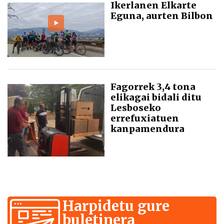
Ikerlanen Elkarte
Eguna, aurten Bilbon
Fagorrek 3,4 tona
elikagai bidali ditu
Lesboseko
errefuxiatuen
kanpamendura
Harpidetu gure
buletinera