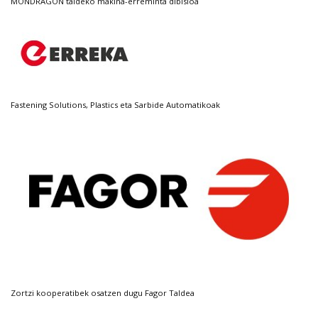
MONDRAGON taldeko makina-erreminta dibisioa
Fastening Solutions, Plastics eta Sarbide Automatikoak
Zortzi kooperatibek osatzen dugu Fagor Taldea