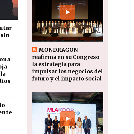
utar
 sin
MONDRAGON
reafirma en su Congreso
dona
la estrategia para
oja
impulsar los negocios del
la
futuro y el impacto social
dios
do
ente