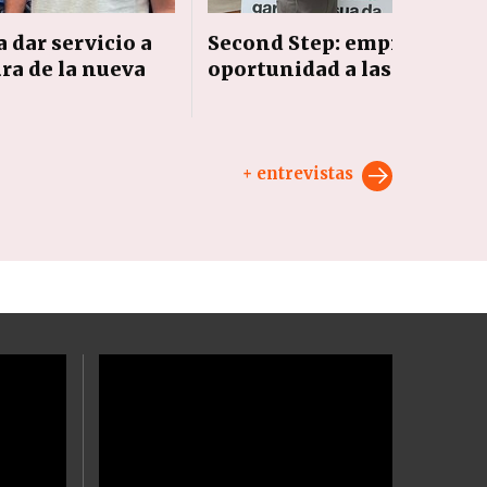
dar servicio a
Second Step: emprender p
ura de la nueva
oportunidad a las zapatill
+ entrevistas