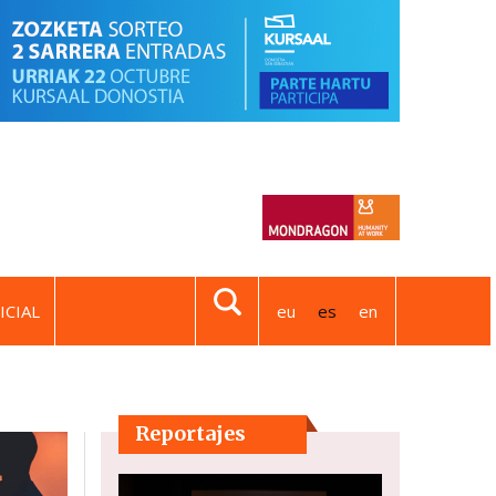
ICIAL
eu
es
en
Reportajes