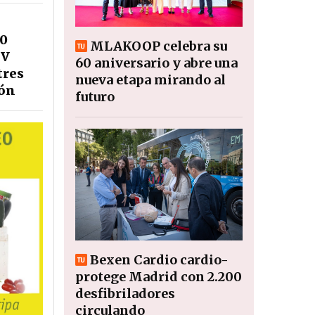
00
MLAKOOP celebra su
 V
60 aniversario y abre una
tres
nueva etapa mirando al
ión
futuro
Bexen Cardio cardio-
protege Madrid con 2.200
desfibriladores
circulando