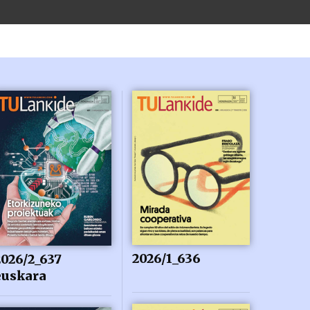
2026/1_636
2026/2_637
euskara