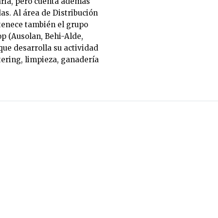
aria, pero cuenta además
das. Al área de Distribución
nece también el grupo
p (Ausolan, Behi-Alde,
que desarrolla su actividad
tering, limpieza, ganadería