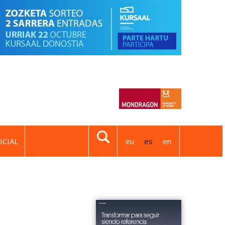
ICIAL
eu
es
en