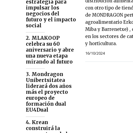
distribución aliment
estrategia para
impulsar los
con otro tipo de tien
negocios del
de MONDRAGON perte
futuro y el impacto
agroalimentario Erko
social
Miba y Barrenetxe) , 
en los sectores de ca
2. MLAKOOP
y horticultura.
celebra su 60
aniversario y abre
16/10/2024
una nueva etapa
mirando al futuro
3. Mondragon
Unibertsitatea
liderará dos años
más el proyecto
europeo de
formación dual
EU4Dual
4. Krean
construirá la