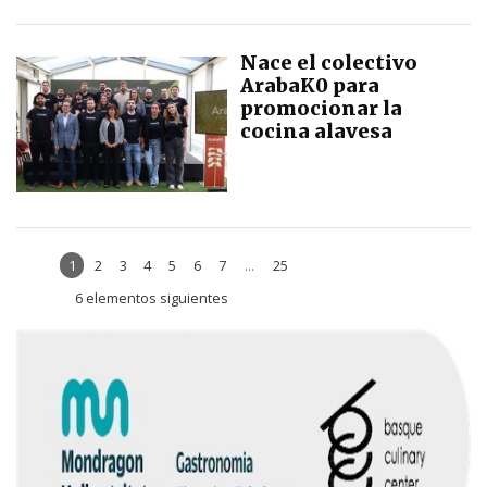
Nace el colectivo
ArabaK0 para
promocionar la
cocina alavesa
1
2
3
4
5
6
7
...
25
6 elementos siguientes