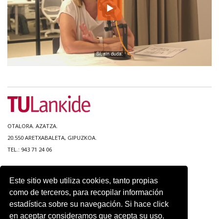
OTALORA. AZATZA.
20.550 ARETXABALETA, GIPUZKOA.
TEL.: 943 71 24 06
MAPA DEL SITIO
Este sitio web utiliza cookies, tanto propias
ACCESIBILIDAD
como de terceros, para recopilar información
CONTACTO
estadística sobre su navegación. Si hace click
AVISO LEGAL
en aceptar consideramos que acepta su uso.
POLITICA DE PRIVACIDAD