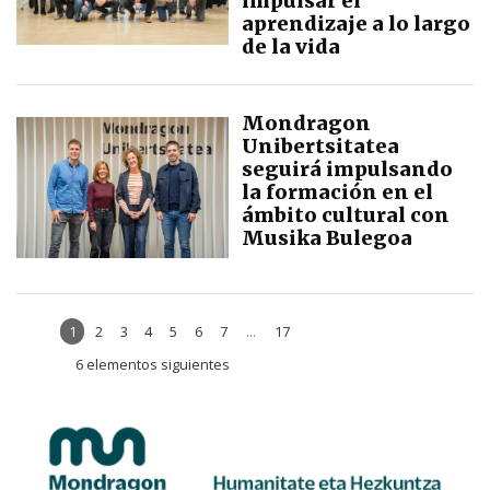
impulsar el
aprendizaje a lo largo
de la vida
Mondragon
Unibertsitatea
seguirá impulsando
la formación en el
ámbito cultural con
Musika Bulegoa
1
2
3
4
5
6
7
...
17
6 elementos siguientes