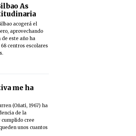
ilbao As
itudinaria
ilbao acogerá el
rero, aprovechando
n de este año ha
e 68 centros escolares
s.
tiva me ha
urren (Oñati, 1967) ha
dencia de la
r cumplido cree
 queden unos cuantos