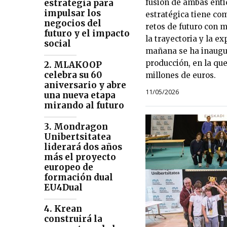
fusión de ambas enti
estrategia para
impulsar los
estratégica tiene com
negocios del
retos de futuro con 
futuro y el impacto
la trayectoria y la e
social
mañana se ha inaugu
producción, en la que
2. MLAKOOP
celebra su 60
millones de euros.
aniversario y abre
11/05/2026
una nueva etapa
mirando al futuro
3. Mondragon
Unibertsitatea
liderará dos años
más el proyecto
europeo de
formación dual
EU4Dual
4. Krean
construirá la