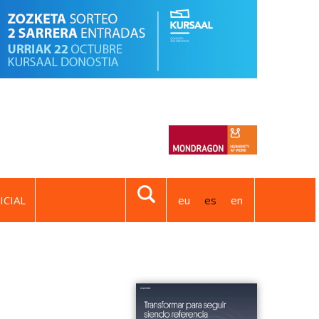
ICIAL
eu
es
en