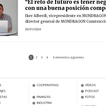
“El reto de futuro es tener ne
con una buena posición compe
Iker Alberdi, vicepresidente en MONDRAGON
director general de MONDRAGON Construcci
03/01/2024
1
2
3
4
6 elementos siguientes
S
COOPERATIVAS
VÍDEOS
AJES
PODCAST
ISTAS
FINANZAS
FOTOS
N
INDUSTRIA