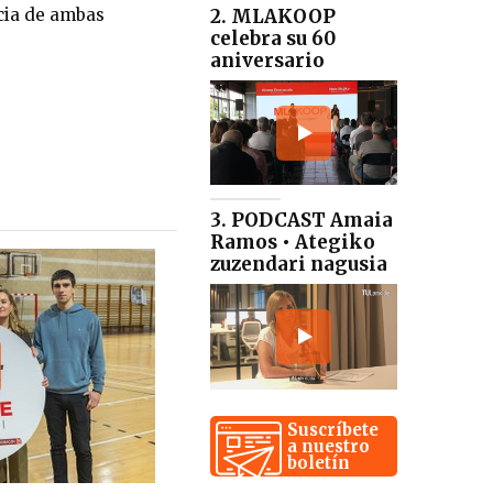
2. MLAKOOP
ncia de ambas
celebra su 60
aniversario
3. PODCAST Amaia
Ramos • Ategiko
zuzendari nagusia
Suscríbete
a nuestro
boletín