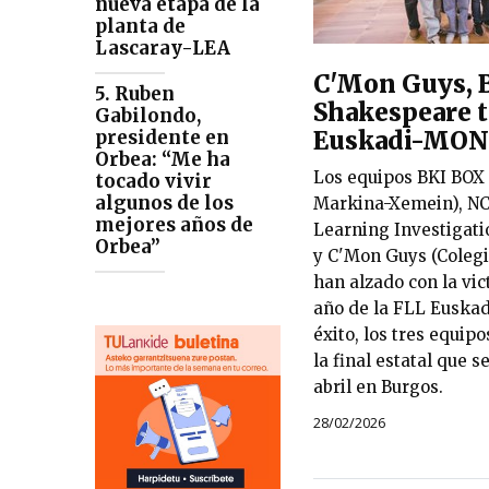
nueva etapa de la
planta de
Lascaray-LEA
C'Mon Guys, 
5. Ruben
Shakespeare t
Gabilondo,
Euskadi-MO
presidente en
Orbea: “Me ha
Los equipos BKI BOX 
tocado vivir
algunos de los
Markina-Xemein), NC
mejores años de
Learning Investigatio
Orbea”
y C'Mon Guys (Colegi
han alzado con la vic
año de la FLL Eusk
éxito, los tres equip
la final estatal que s
abril en Burgos.
28/02/2026