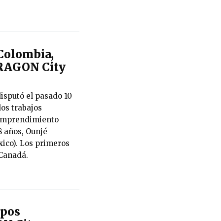
Colombia,
RAGON City
isputó el pasado 10
dos trabajos
 Emprendimiento
8 años, Ounjé
xico). Los primeros
 Canadá.
ipos