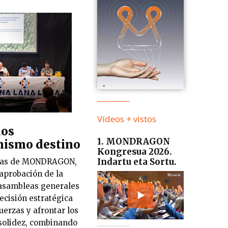
Vídeos + vistos
dos
1. MONDRAGON
mismo destino
Kongresua 2026.
Indartu eta Sortu.
ivas de MONDRAGON,
 aprobación de la
 asambleas generales
ecisión estratégica
uerzas y afrontar los
 solidez, combinando