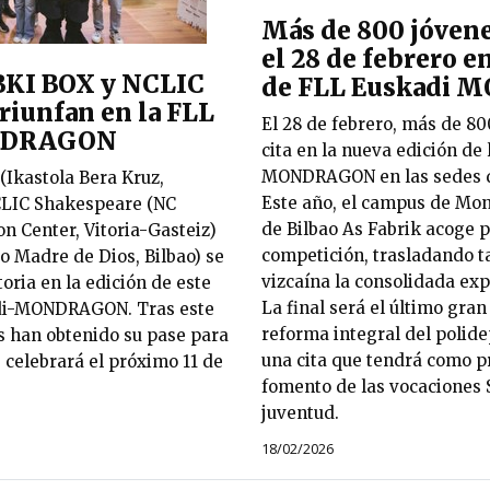
Más de 800 jóvene
el 28 de febrero en
BKI BOX y NCLIC
de FLL Euskadi
riunfan en la FLL
El 28 de febrero, más de 8
NDRAGON
cita en la nueva edición de
MONDRAGON en las sedes de
(Ikastola Bera Kruz,
Este año, el campus de Mo
LIC Shakespeare (NC
de Bilbao As Fabrik acoge p
n Center, Vitoria-Gasteiz)
competición, trasladando ta
o Madre de Dios, Bilbao) se
vizcaína la consolidada exp
toria en la edición de este
La final será el último gran
adi-MONDRAGON. Tras este
reforma integral del polide
os han obtenido su pase para
una cita que tendrá como pr
e celebrará el próximo 11 de
fomento de las vocaciones 
juventud.
18/02/2026