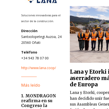
Soluciones innovadoras para el
sector de la construcción.
Dirección
Santxolopetegi Auzoa, 24
20560 Oñati
Teléfono
+34 943 78 07 00
http://www.lana.coop/
Lana y Etorki
aserradero más
de Europa
Más leído
Lana y Etorki, coop
1. MONDRAGON
han decidido unir fue
reafirma en su
sus Asambleas Gener
Congreso la