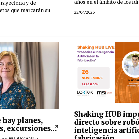
años en el ámbito de los id
trayectoria y de
retos que marcarán su
23/04/2026
Shaking HUB impu
 hay planes,
directo sobre robó
s, excursiones…”
inteligencia artific
fabricación
a en MLAKOOP, y