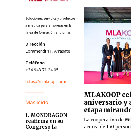
Soluciones, servicios y productos
a medida para empresas en la
línea de formación e idiomas.
Dirección
Loramendi 11, Arrasate
Teléfono
+34 943 71 24 05
https://mlakoop.com/
MLAKOOP cele
aniversario y
Más leído
etapa mirando
1. MONDRAGON
La cooperativa de 
reafirma en su
Congreso la
acerca de 150 person