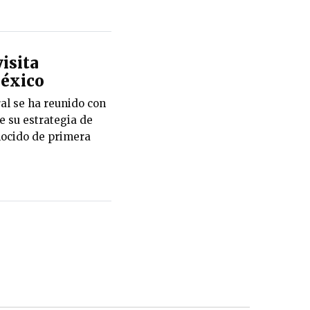
isita
éxico
ral se ha reunido con
e su estrategia de
nocido de primera