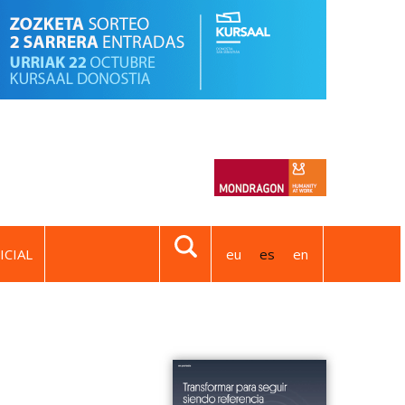
ICIAL
eu
es
en