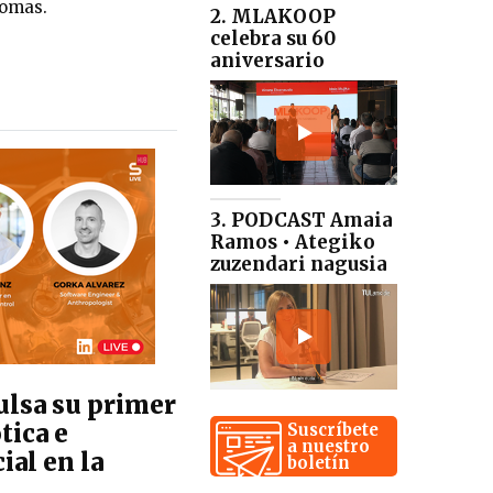
iomas.
2. MLAKOOP
celebra su 60
aniversario
3. PODCAST Amaia
Ramos • Ategiko
zuzendari nagusia
lsa su primer
tica e
Suscríbete
a nuestro
ial en la
boletín