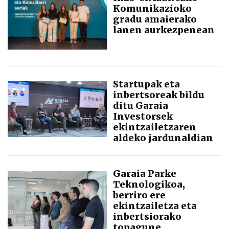
Komunikazioko
gradu amaierako
lanen aurkezpenean
Startupak eta
inbertsoreak bildu
ditu Garaia
Investorsek
ekintzailetzaren
aldeko jardunaldian
Garaia Parke
Teknologikoa,
berriro ere
ekintzailetza eta
inbertsiorako
topagune