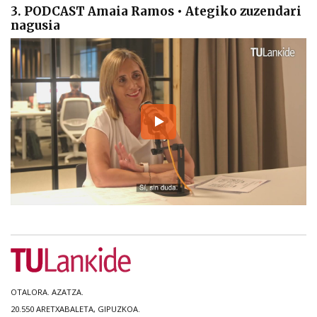
3. PODCAST Amaia Ramos • Ategiko zuzendari
nagusia
OTALORA. AZATZA.
20.550 ARETXABALETA, GIPUZKOA.