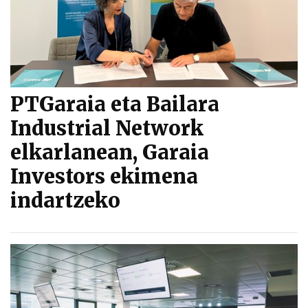
PTGaraia eta Bailara
Industrial Network
elkarlanean, Garaia
Investors ekimena
indartzeko