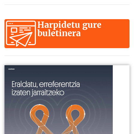
Harpidetu gure
buletinera