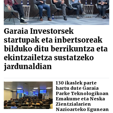
Garaia Investorsek
startupak eta inbertsoreak
bilduko ditu berrikuntza eta
ekintzailetza sustatzeko
jardunaldian
130 ikaslek parte
hartu dute Garaia
Parke Teknologikoan
Emakume eta Neska
Zientzialarien
Nazioarteko Egunean