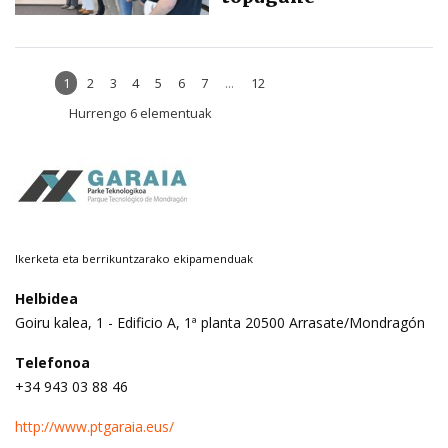
1
2
3
4
5
6
7
...
12
Hurrengo 6 elementuak
Ikerketa eta berrikuntzarako ekipamenduak
Helbidea
Goiru kalea, 1 - Edificio A, 1ª planta 20500 Arrasate/Mondragón
Telefonoa
+34 943 03 88 46
http://www.ptgaraia.eus/