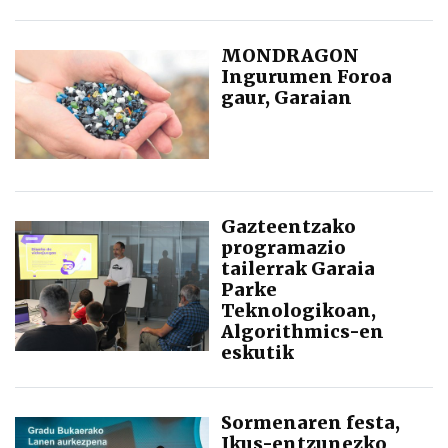
MONDRAGON
Ingurumen Foroa
gaur, Garaian
Gazteentzako
programazio
tailerrak Garaia
Parke
Teknologikoan,
Algorithmics-en
eskutik
Sormenaren festa,
Ikus-entzunezko