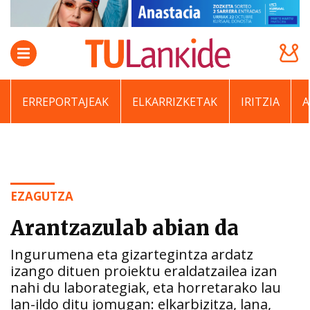
ERREPORTAJEAK
ELKARRIZKETAK
IRITZIA
EZAGUTZA
Arantzazulab abian da
Ingurumena eta gizartegintza ardatz
izango dituen proiektu eraldatzailea izan
nahi du laborategiak, eta horretarako lau
lan-ildo ditu jomugan: elkarbizitza, lana,