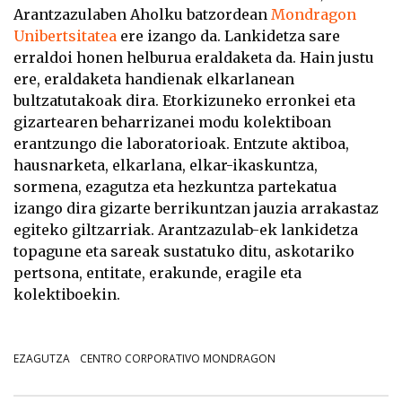
Arantzazulaben Aholku batzordean
Mondragon
Unibertsitatea
ere izango da. Lankidetza sare
erraldoi honen helburua eraldaketa da. Hain justu
ere, eraldaketa handienak elkarlanean
bultzatutakoak dira. Etorkizuneko erronkei eta
gizartearen beharrizanei modu kolektiboan
erantzungo die laboratorioak. Entzute aktiboa,
hausnarketa, elkarlana, elkar-ikaskuntza,
sormena, ezagutza eta hezkuntza partekatua
izango dira gizarte berrikuntzan jauzia arrakastaz
egiteko giltzarriak. Arantzazulab-ek lankidetza
topagune eta sareak sustatuko ditu, askotariko
pertsona, entitate, erakunde, eragile eta
kolektiboekin.
EZAGUTZA
CENTRO CORPORATIVO MONDRAGON