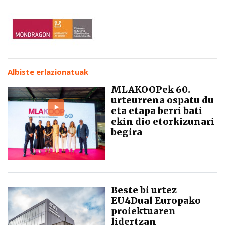
Albiste erlazionatuak
MLAKOOPek 60.
urteurrena ospatu du
eta etapa berri bati
ekin dio etorkizunari
begira
Beste bi urtez
EU4Dual Europako
proiektuaren
lidertzan