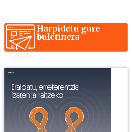
Harpidetu gure
buletinera