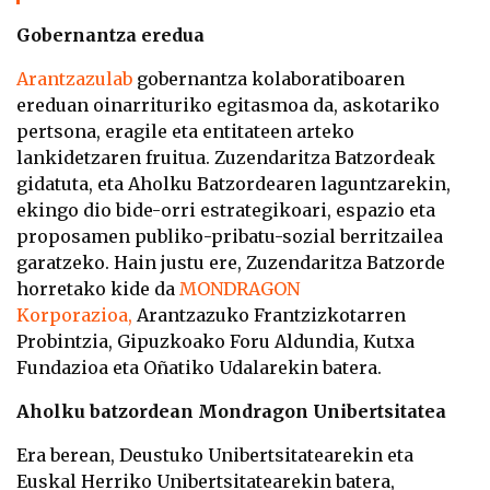
Gobernantza eredua
Arantzazulab
gobernantza kolaboratiboaren
ereduan oinarrituriko egitasmoa da, askotariko
pertsona, eragile eta entitateen arteko
lankidetzaren fruitua. Zuzendaritza Batzordeak
gidatuta, eta Aholku Batzordearen laguntzarekin,
ekingo dio bide-orri estrategikoari, espazio eta
proposamen publiko-pribatu-sozial berritzailea
garatzeko. Hain justu ere, Zuzendaritza Batzorde
horretako kide da
MONDRAGON
Korporazioa,
Arantzazuko Frantzizkotarren
Probintzia, Gipuzkoako Foru Aldundia, Kutxa
Fundazioa eta Oñatiko Udalarekin batera.
Aholku batzordean Mondragon Unibertsitatea
Era berean, Deustuko Unibertsitatearekin eta
Euskal Herriko Unibertsitatearekin batera,