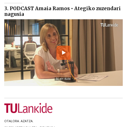
3. PODCAST Amaia Ramos • Ategiko zuzendari
nagusia
OTALORA. AZATZA.