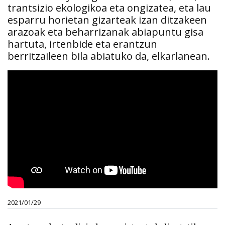
trantsizio ekologikoa eta ongizatea, eta lau
esparru horietan gizarteak izan ditzakeen
arazoak eta beharrizanak abiapuntu gisa
hartuta, irtenbide eta erantzun
berritzaileen bila abiatuko da, elkarlanean.
2021/01/29