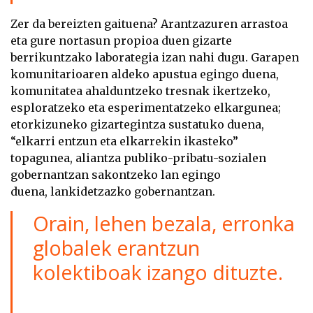
Zer da bereizten gaituena? Arantzazuren arrastoa
eta gure nortasun propioa duen gizarte
berrikuntzako laborategia izan nahi dugu. Garapen
komunitarioaren aldeko apustua egingo duena,
komunitatea ahalduntzeko tresnak ikertzeko,
esploratzeko eta esperimentatzeko elkargunea;
etorkizuneko gizartegintza sustatuko duena,
“elkarri entzun eta elkarrekin ikasteko”
topagunea, aliantza publiko-pribatu-sozialen
gobernantzan sakontzeko lan egingo
duena, lankidetzazko gobernantzan.
Orain, lehen bezala, erronka
globalek erantzun
kolektiboak izango dituzte.