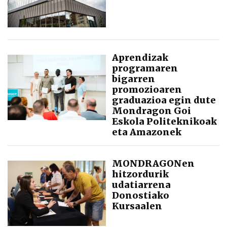
Aprendizak
programaren
bigarren
promozioaren
graduazioa egin dute
Mondragon Goi
Eskola Politeknikoak
eta Amazonek
MONDRAGONen
hitzordurik
udatiarrena
Donostiako
Kursaalen