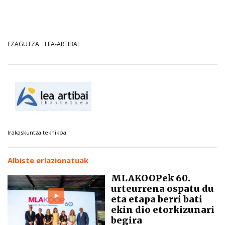
EZAGUTZA
LEA-ARTIBAI
Irakaskuntza teknikoa
Albiste erlazionatuak
MLAKOOPek 60.
urteurrena ospatu du
eta etapa berri bati
ekin dio etorkizunari
begira