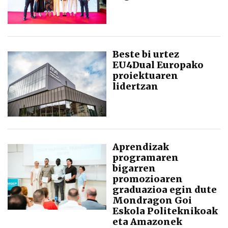
Beste bi urtez
EU4Dual Europako
proiektuaren
lidertzan
Aprendizak
programaren
bigarren
promozioaren
graduazioa egin dute
Mondragon Goi
Eskola Politeknikoak
eta Amazonek