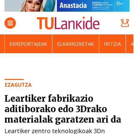
ERREPORTAJEAK
ELKARRIZKETAK
IRITZIA
EZAGUTZA
Leartiker fabrikazio
aditiborako edo 3Drako
materialak garatzen ari da
Leartiker zentro teknologikoak 3Dn