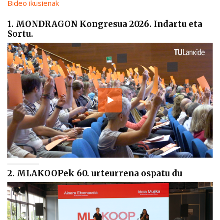
Bideo ikusienak
1. MONDRAGON Kongresua 2026. Indartu eta
Sortu.
2. MLAKOOPek 60. urteurrena ospatu du