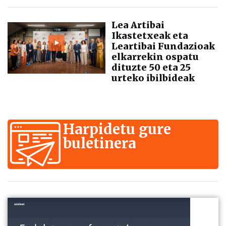
Lea Artibai
Ikastetxeak eta
Leartibai Fundazioak
elkarrekin ospatu
dituzte 50 eta 25
urteko ibilbideak
Harpidetu gure
buletinera