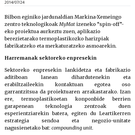
2014/07/24
Bilbon eginiko jardunaldian
Markina-
Xemeingo
zentro teknologikoak
MyMat
izeneko “spin-
off”-
eko proiektua aurkeztu zuen,
aplikazio
berezietarako
termoplastikozko harizpiak
fabrikatzeko eta merkaturatzeko asmoarekin.
Harremanak sektoreko enpresekin
Sektoreko
enpresekin
lankidetza eta
fabrikazio
aditiboan lanean dihardutenekin
eta
erabiltzaileekin
kontaktuan egotea oso
garrantzitsua da proiektuaren arrakastarako
.
Izan
ere,
termoplastikoetan
konponbide
berrien
garapenean
teknologia
zentroak
duen
esperientziarekin
batera, egiten
du
Leartikerren
estrategia sendoa
eta
negozio-unitate
nagusienetako bat
:
compounding unit.