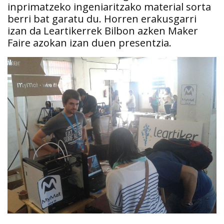
inprimatzeko ingeniaritzako material sorta
berri bat garatu du. Horren erakusgarri
izan da Leartikerrek Bilbon azken Maker
Faire azokan izan duen presentzia.