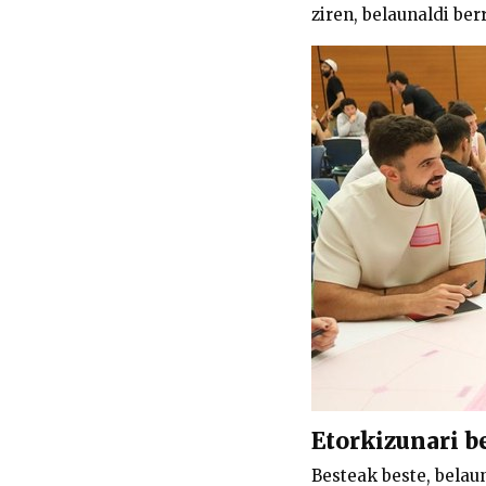
ziren, belaunaldi be
Etorkizunari b
Besteak beste, belau