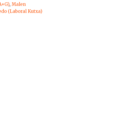
A+G)
,
Malen
do (Laboral Kutxa)