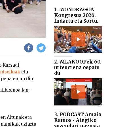
1. MONDRAGON
Kongresua 2026.
Indartu eta Sortu.
2. MLAKOOPek 60.
o Kursaal
urteurrena ospatu
ntseiluak
eta
du
aipena eman dio.
atibismoa lan-
3. PODCAST Amaia
len Altunak eta
Ramos • Ategiko
dinamikak uztartu
zuzendari nagusia