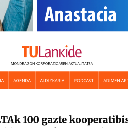
MONDRAGON KORPORAZIOAREN
AKTUALITATEA
IA
AGENDA
ALDIZKARIA
PODCAST
ADIMEN ART
Ak 100 gazte kooperatibis