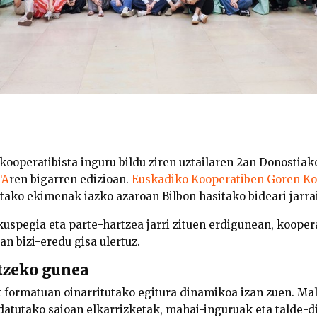
kooperatibista inguru bildu ziren uztailaren 2an Donostiak
TA
ren bigarren edizioan.
Euskadiko Kooperatiben Goren Ko
tako ekimenak iazko azaroan Bilbon hasitako bideari jarr
uspegia eta parte-hartzea jarri zituen erdigunean, kooper
n bizi-eredu gisa ulertuz.
tzeko gunea
 formatuan oinarritutako egitura dinamikoa izan zuen. Ma
datutako saioan elkarrizketak, mahai-inguruak eta talde-