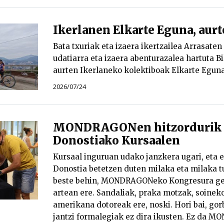
Ikerlanen Elkarte Eguna, aur
Bata txuriak eta izaera ikertzailea Arrasaten
udatiarra eta izaera abenturazalea hartuta B
aurten Ikerlaneko kolektiboak Elkarte Eguna
2026/07/24
MONDRAGONen hitzordurik u
Donostiako Kursaalen
Kursaal inguruan udako janzkera ugari, eta e
Donostia betetzen duten milaka eta milaka tu
beste behin, MONDRAGONeko Kongresura ger
artean ere. Sandaliak, praka motzak, soineko
amerikana dotoreak ere, noski. Hori bai, gorb
jantzi formalegiak ez dira ikusten. Ez da M