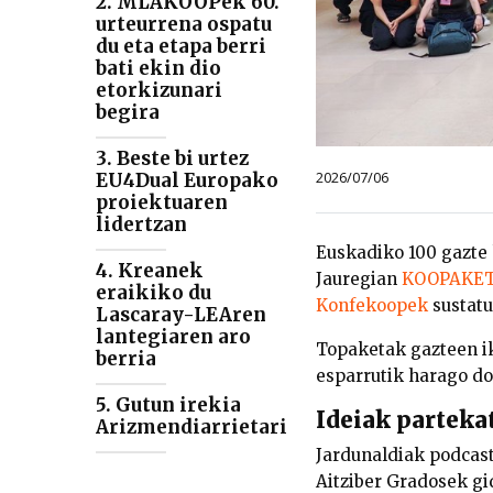
2. MLAKOOPek 60.
urteurrena ospatu
du eta etapa berri
bati ekin dio
etorkizunari
begira
3. Beste bi urtez
2026/07/06
EU4Dual Europako
proiektuaren
lidertzan
Euskadiko 100 gazte 
4. Kreanek
Jauregian
KOOPAKE
eraikiko du
Konfekoopek
sustatu
Lascaray-LEAren
lantegiaren aro
Topaketak gazteen ik
berria
esparrutik harago doa
5. Gutun irekia
Ideiak parteka
Arizmendiarrietari
Jardunaldiak podcast
Aitziber Gradosek gi