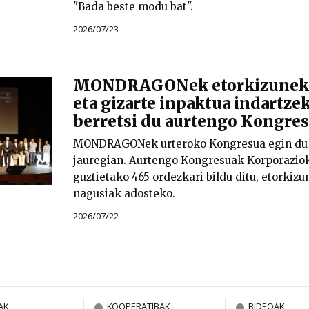
"Bada beste modu bat".
2026/07/23
MONDRAGONek etorkizuneko
eta gizarte inpaktua indartzek
berretsi du aurtengo Kongre
MONDRAGONek urteroko Kongresua egin du 
jauregian. Aurtengo Kongresuak Korporazio
guztietako 465 ordezkari bildu ditu, etorkizu
nagusiak adosteko.
2026/07/22
AK
KOOPERATIBAK
BIDEOAK