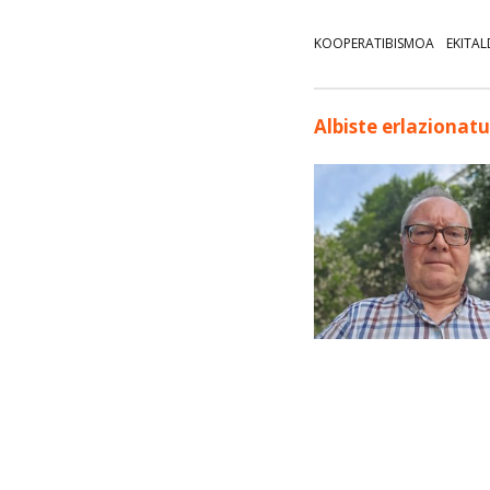
KOOPERATIBISMOA
EKITAL
Albiste erlazionat