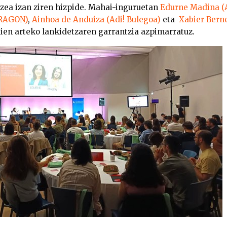
tzea izan ziren hizpide. Mahai-inguruetan
Edurne Madina (
DRAGON)
,
Ainhoa de Anduiza (Adi! Bulegoa)
eta
Xabier Berne
ldien arteko lankidetzaren garrantzia azpimarratuz.