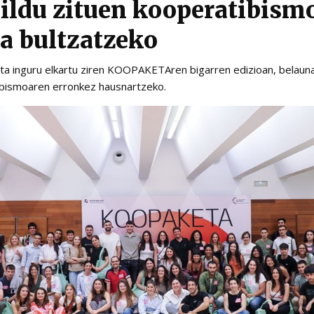
ildu zituen kooperatibism
a bultzatzeko
ta inguru elkartu ziren KOOPAKETAren bigarren edizioan, belauna
ibismoaren erronkez hausnartzeko.