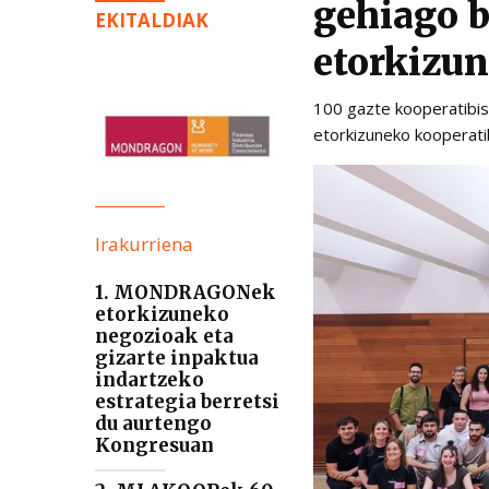
gehiago b
EKITALDIAK
etorkizun
100 gazte kooperatibis
etorkizuneko kooperat
Irakurriena
1. MONDRAGONek
etorkizuneko
negozioak eta
gizarte inpaktua
indartzeko
estrategia berretsi
du aurtengo
Kongresuan