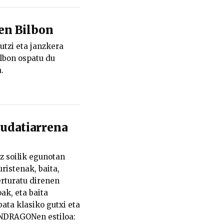
ten Bilbon
 utzi eta janzkera
ilbon ospatu du
.
datiarrena
z soilik egunotan
ristenak, baita,
turatu direnen
ak, eta baita
ata klasiko gutxi eta
ONDRAGONen estiloa: