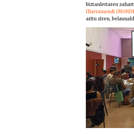
biztanleriaren zahar
Illarramendi (MON
aritu ziren, belauna