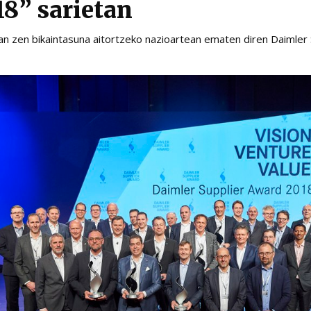
8” sarietan
zan zen bikaintasuna aitortzeko nazioartean ematen diren Daimler