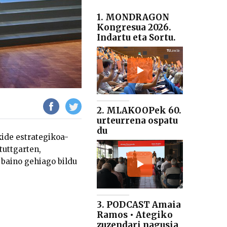
1. MONDRAGON
Kongresua 2026.
Indartu eta Sortu.
2. MLAKOOPek 60.
urteurrena ospatu
du
kide estrategikoa-
tuttgarten,
 baino gehiago bildu
3. PODCAST Amaia
Ramos • Ategiko
zuzendari nagusia