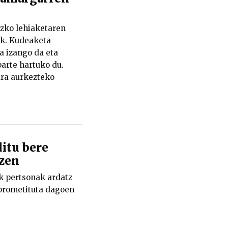
zko lehiaketaren
ek. Kudeaketa
a izango da eta
arte hartuko du.
ra aurkezteko
ditu bere
tzen
 pertsonak ardatz
nprometituta dagoen