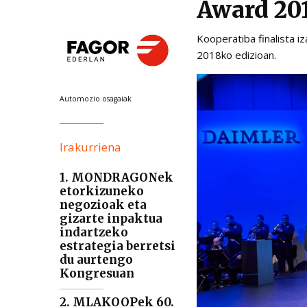
Award 201
Kooperatiba finalista i
2018ko edizioan.
Automozio osagaiak
Irakurriena
1. MONDRAGONek
etorkizuneko
negozioak eta
gizarte inpaktua
indartzeko
estrategia berretsi
du aurtengo
Kongresuan
2. MLAKOOPek 60.