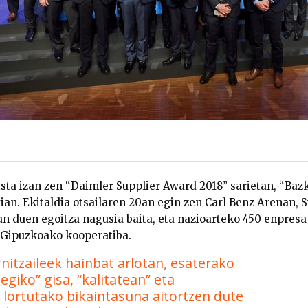
ista izan zen “Daimler Supplier Award 2018” sarietan, “Baz
an. Ekitaldia otsailaren 20an egin zen Carl Benz Arenan, S
n duen egoitza nagusia baita, eta nazioarteko 450 enpresa
n Gipuzkoako kooperatiba.
nitzaileek hainbat arlotan, esaterako
egiko” gisa, “kalitatean” eta
, lortutako bikaintasuna aitortzen dute