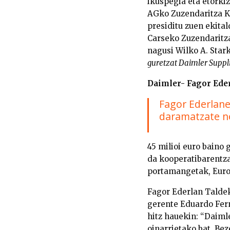
ikuspegia eta etorkiz
AGko Zuzendaritza K
presiditu zuen ekita
Carseko Zuzendaritza
nagusi Wilko A. Stark
guretzat Daimler Suppl
Daimler- Fagor Ede
Fagor Ederlane
daramatzate n
45 milioi euro baino
da kooperatibarentza
portamangetak, Euro
Fagor Ederlan Taldek
gerente Eduardo Fern
hitz hauekin: “Daiml
oinarrietako bat. Be