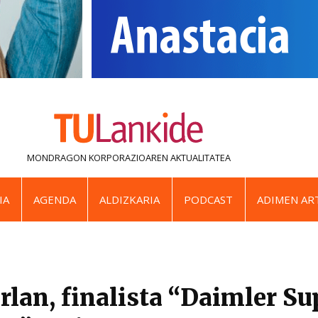
MONDRAGON KORPORAZIOAREN
AKTUALITATEA
IA
AGENDA
ALDIZKARIA
PODCAST
ADIMEN ART
rlan, finalista “Daimler Su