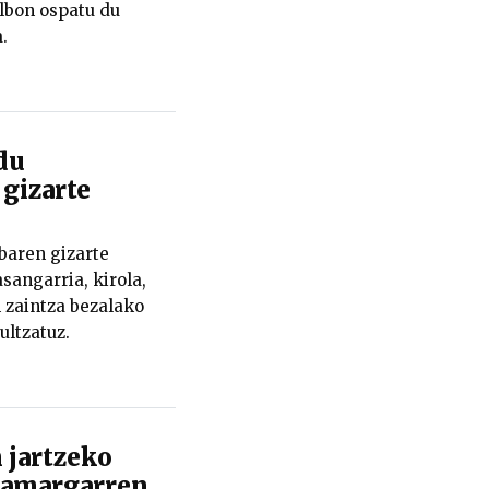
ilbon ospatu du
.
du
 gizarte
baren gizarte
sangarria, kirola,
n zaintza bezalako
ultzatuz.
 jartzeko
hamargarren