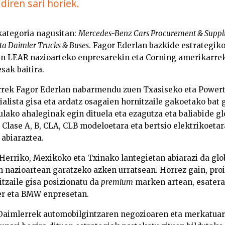
diren sari horiek.
 kategoria nagusitan:
Mercedes-Benz Cars Procurement & Supplier
ta Daimler Trucks & Buses
. Fagor Ederlan bazkide estrategik
en LEAR nazioarteko enpresarekin eta Corning amerikarrek
ak baitira.
rek Fagor Ederlan nabarmendu zuen Txasiseko eta Power
alista gisa eta ardatz osagaien hornitzaile gakoetako bat g
lako ahaleginak egin dituela eta ezagutza eta baliabide glo
a Clase A, B, CLA, CLB modeloetara eta bertsio elektrikoet
 abiaraztea.
 Herriko, Mexikoko eta Txinako lantegietan abiarazi da glo
n nazioartean garatzeko azken urratsean. Horrez gain, pro
itzaile gisa posizionatu da
premium
marken artean, esatera
er eta BMW enpresetan.
, Daimlerrek automobilgintzaren negozioaren eta merkatua