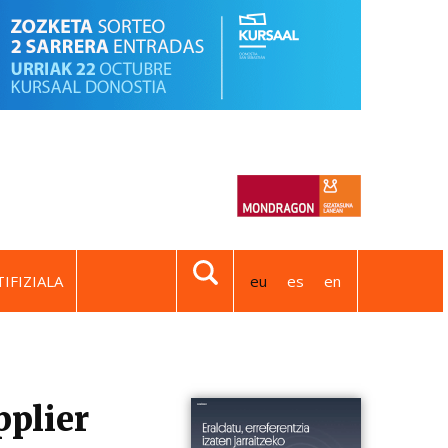
IFIZIALA
eu
es
en
pplier