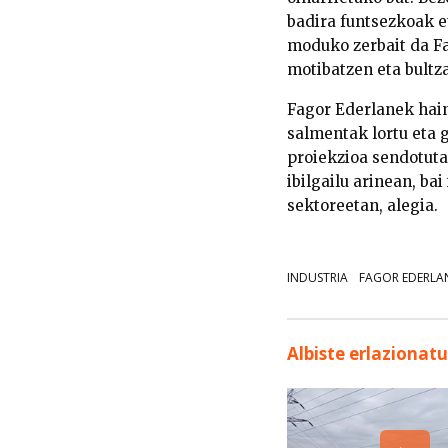
badira funtsezkoak e
moduko zerbait da Fa
motibatzen eta bultz
Fagor Ederlanek hain
salmentak lortu eta 
proiekzioa sendotuta,
ibilgailu arinean, ba
sektoreetan, alegia.
INDUSTRIA
FAGOR EDERLA
Albiste erlazionat