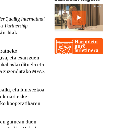
 Quality, Internatinal
oa-
Partnership
in, biak
Harpidetu
gure
buletinera
traineko
isa, eta esan zuen
bal asko dituela eta
ara zuzendutako MFA2
balki, eta funtsezkoa
iektuari esker
ko kooperatibaren
ren gainean duen