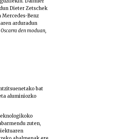
 guztiekin. Daimler
dun Dieter Zetschek
ola Mercedes-Benz
tearen arduradun
 Oscarra den moduan,
antzitsuenetako bat
 eta aluminiozko
 teknologikoko
nabarmendu zuten,
oiektuaren
atzeko ahalmenak ere