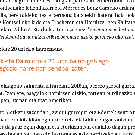
unari begira dituen estrategiak partekatu zituen bildutako
ontseiluko lehendakari eta Mercedes Benz Carseko ardura
ldia, bere taldeko beste pertsona batzuekin batera, hala n
 Kontseiluko kide eta Erosketen eta Hornitzaileen Kalita
ekin. Wilko A. Starkek aitortu zuenez, “
zinemaren industrian
ier Award da hornitzailerik hoberenarentzako goreneko aitortza
".
rlan: 20 urteko harremana
k eta Daimlerrek 20 urte baino gehiago
egozio harreman sendoa izaten.
 gehiagoko salmenta zifrarekin, 2018an, bezero global garr
t. Izan ere, osagaiak hornitzen dizkio, tartean burdinazko
pan, Txinan eta Ipar Amerikan.
o Merkatu zuzendari Javier Egurcegui eta Edertek zentro
andez ekitaldian egon ziren eta ekitaldiaren garrantzia 
er da gaur egun dugun eta etorkizunean edukiko dugun pr
zero honentzat negozio faktorea ez ezik berritzeko eta gar