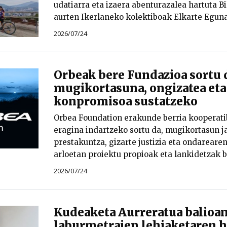
udatiarra eta izaera abenturazalea hartuta B
aurten Ikerlaneko kolektiboak Elkarte Eguna
2026/07/24
Orbeak bere Fundazioa sortu 
mugikortasuna, ongizatea eta
konpromisoa sustatzeko
Orbea Foundation erakunde berria kooperati
eragina indartzeko sortu da, mugikortasun ja
prestakuntza, gizarte justizia eta ondareare
arloetan proiektu propioak eta lankidetzak b
2026/07/24
Kudeaketa Aurreratua balioan
laburmetraien lehiaketaren 