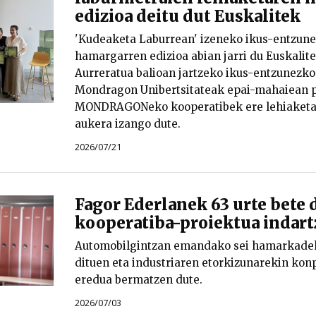
edizioa deitu dut Euskalitek
'Kudeaketa Laburrean' izeneko ikus-entzune
hamargarren edizioa abian jarri du Euskalit
Aurreratua balioan jartzeko ikus-entzunezko
Mondragon Unibertsitateak epai-mahaiean p
MONDRAGONeko kooperatibek ere lehiaketa
aukera izango dute.
2026/07/21
Fagor Ederlanek 63 urte bete 
kooperatiba-proiektua indar
Automobilgintzan emandako sei hamarkadek
dituen eta industriaren etorkizunarekin ko
eredua bermatzen dute.
2026/07/03