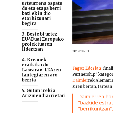
urteurrena ospatu
du eta etapa berri
bati ekin dio
etorkizunari
begira
3. Beste bi urtez
EU4Dual Europako
proiektuaren
lidertzan
2019/03/01
4. Kreanek
eraikiko du
Fagor Ederlan
final
Lascaray-LEAren
Partnership
”
kategori
lantegiaren aro
berria
Daimler
rek Alemania
ziren bertan, tartea
5. Gutun irekia
Arizmendiarrietari
Daimlerren hor
“bazkide estrat
“berrikuntzan”