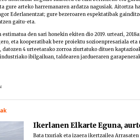
ta gure arteko harremanaren ardatza nagusiak. Aitortza h
gor Ederlanentzat; gure bezeroaren espektatibak gainditze
atzen gaitu-eta.
 estimatua den sari honekin ekiten dio 2019. urteari, 2018a
gero, eta kooperatibak bere proiektu sozioenpresariala eta
 datozen 4 urteetarako zorroa ziurtatuko dituen kaptazioak 
i industriako ibilgailuan, taldearen jardueraren garapener
N
uak
Ikerlanen Elkarte Eguna, aur
Bata txuriak eta izaera ikertzailea Arrasaten