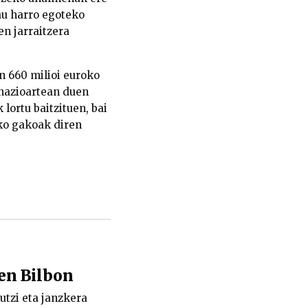
au harro egoteko
n jarraitzera
n 660 milioi euroko
 nazioartean duen
lortu baitzituen, bai
ako gakoak diren
ten Bilbon
 utzi eta janzkera