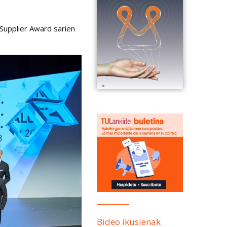
 Supplier Award sarien
Bideo ikusienak