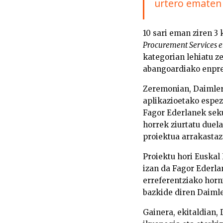
urtero ematen 
10 sari eman ziren 3
Procurement Services e
kategorian lehiatu z
abangoardiako enpres
Zeremonian, Daimler
aplikazioetako espezi
Fagor Ederlanek seku
horrek ziurtatu duel
proiektua arrakastaz
Proiektu hori Euskal
izan da Fagor Ederla
erreferentziako horn
bazkide diren Daiml
Gainera, ekitaldian