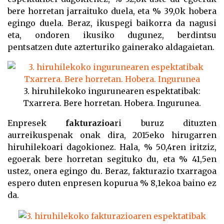
bere horretan jarraituko duela, eta
% 39,0k hobera
egingo duela
. Beraz, ikuspegi baikorra da nagusi
eta, ondoren ikusiko dugunez, berdintsu
pentsatzen dute azterturiko gainerako aldagaietan.
3. hiruhilekoko ingurunearen espektatibak:
Txarrera. Bere horretan. Hobera. Ingurunea.
Enpresek
fakturazioa
ri buruz dituzten
aurreikuspenak onak dira, 2015eko hirugarren
hiruhilekoari dagokionez. Hala, % 50,4ren iritziz,
egoerak bere horretan segituko du, eta
% 41,5en
ustez, onera egingo du
. Beraz, fakturazio txarragoa
espero duten enpresen kopurua % 8,1ekoa baino ez
da.