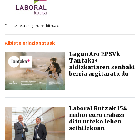
Finantza eta aseguru zerbitzuak.
Albiste erlazionatuak
LagunAro EPSVk
Tantaka+
aldizkariaren zenbaki
berria argitaratu du
Laboral Kutxak 154
milioi euro irabazi
ditu urteko lehen
seihilekoan