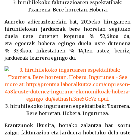
3. hiruhilekoko fakturazioaren espektatibak:
Txarrena. Bere horretan. Hobera.
Aurreko adierazlearekin bat, 2015eko hirugarren
hiruhilekoan
jarduera
k bere horretan segituko
duela uste dutenen kopurua % 52,6koa da,
eta
egoerak hobera egingo duela uste dutenena
% 33,3koa
. Inkestatuen % 14,1en ustez, berriz,
jarduerak txarrera egingo du.
3. hiruhilekoko inguruaren espektatibak: Txarrera.
Bere horretan. Hobera. Ingurunea.
Erantzunok ikusita, honako zalantza hau sortu
zaigu: fakturazioa eta jarduera hobetuko dela uste