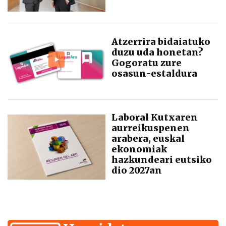
Atzerrira bidaiatuko
duzu uda honetan?
Gogoratu zure
osasun-estaldura
Laboral Kutxaren
aurreikuspenen
arabera, euskal
ekonomiak
hazkundeari eutsiko
dio 2027an