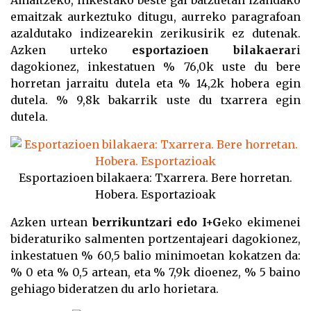
emaitzak aurkeztuko ditugu, aurreko paragrafoan
azaldutako indizearekin zerikusirik ez dutenak.
Azken urteko
esportazioen bilakaera
ri
dagokionez, inkestatuen % 76,0k uste du bere
horretan jarraitu dutela eta % 14,2k hobera egin
dutela. % 9,8k bakarrik uste du txarrera egin
dutela.
Esportazioen bilakaera: Txarrera. Bere horretan.
Hobera. Esportazioak
Azken urtean
berrikuntzari edo I+G
eko ekimenei
bideraturiko salmenten portzentajeari dagokionez,
inkestatuen % 60,5 balio minimoetan kokatzen da:
% 0 eta % 0,5 artean, eta % 7,9k dioenez, % 5 baino
gehiago bideratzen du arlo horietara.