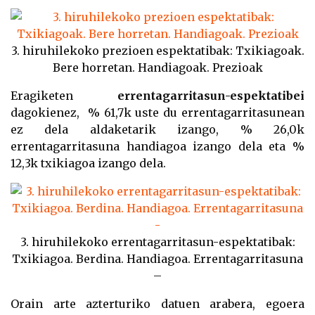
3. hiruhilekoko prezioen espektatibak: Txikiagoak.
Bere horretan. Handiagoak. Prezioak
Eragiketen
errentagarritasun-espektatibei
dagokienez, % 61,7k uste du errentagarritasunean
ez dela aldaketarik izango,
% 26,0k
errentagarritasuna handiagoa izango dela
eta %
12,3k txikiagoa izango dela.
3. hiruhilekoko errentagarritasun-espektatibak:
Txikiagoa. Berdina. Handiagoa. Errentagarritasuna
–
Orain arte azterturiko datuen arabera, egoera