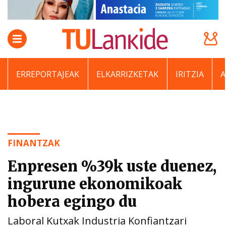
ERREPORTAJEAK
ELKARRIZKETAK
IRITZIA
FINANTZAK
Enpresen %39k uste duenez,
ingurune ekonomikoak
hobera egingo du
Laboral Kutxak Industria Konfiantzari