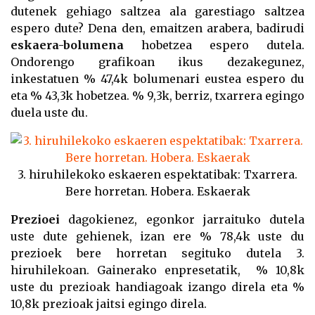
dutenek gehiago saltzea ala garestiago saltzea
espero dute? Dena den, emaitzen arabera, badirudi
eskaera-bolumena
hobetzea espero dutela.
Ondorengo grafikoan ikus dezakegunez,
inkestatuen % 47,4k bolumenari eustea espero du
eta % 43,3k hobetzea. % 9,3k, berriz, txarrera egingo
duela uste du.
3. hiruhilekoko eskaeren espektatibak: Txarrera.
Bere horretan. Hobera. Eskaerak
Prezioei
dagokienez, egonkor jarraituko dutela
uste dute gehienek, izan ere % 78,4k uste du
prezioek bere horretan segituko dutela 3.
hiruhilekoan. Gainerako enpresetatik, % 10,8k
uste du prezioak handiagoak izango direla eta %
10,8k prezioak jaitsi egingo direla.