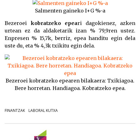
Salmenten gaineko I+G %-a
Bezeroei
kobratzeko epea
ri dagokienez, azken
urtean ez da aldaketarik izan % 79,9ren ustez.
Enpresen % 15,7k, berriz, epea handitu egin dela
uste du, eta % 4,3k txikitu egin dela.
Bezeroei kobratzeko epearen bilakaera: Txikiagoa.
Bere horretan. Handiagoa. Kobratzeko epea.
FINANTZAK
LABORAL KUTXA