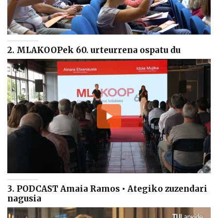
2. MLAKOOPek 60. urteurrena ospatu du
3. PODCAST Amaia Ramos • Ategiko zuzendari
nagusia