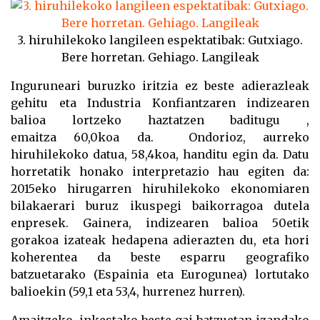
3. hiruhilekoko langileen espektatibak: Gutxiago.
Bere horretan. Gehiago. Langileak
Inguruneari buruzko iritzia ez beste adierazleak
gehitu eta Industria Konfiantzaren indizearen
balioa lortzeko haztatzen baditugu ,
emaitza
60,0
koa da. Ondorioz, aurreko
hiruhilekoko datua,
58,4
koa, handitu egin da. Datu
horretatik honako interpretazio hau egiten da:
2015eko hirugarren hiruhilekoko ekonomiaren
bilakaerari buruz ikuspegi baikorragoa dutela
enpresek. Gainera, indizearen balioa 50etik
gorakoa izateak hedapena adierazten du, eta hori
koherentea da beste esparru geografiko
batzuetarako (Espainia eta Eurogunea) lortutako
balioekin (59,1 eta 53,4, hurrenez hurren).
Amaitzeko, inkestako beste gai batzuetan izandako