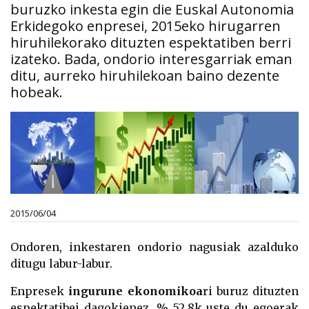
buruzko inkesta egin die Euskal Autonomia
Erkidegoko enpresei, 2015eko hirugarren
hiruhilekorako dituzten espektatiben berri
izateko. Bada, ondorio interesgarriak eman
ditu, aurreko hiruhilekoan baino dezente
hobeak.
2015/06/04
Ondoren, inkestaren ondorio nagusiak azalduko
ditugu labur-labur.
Enpresek
ingurune ekonomikoa
ri buruz dituzten
espektatibei dagokienez, % 52,8k uste du egoerak