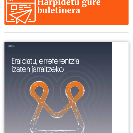
Harpidetu gure
buletinera