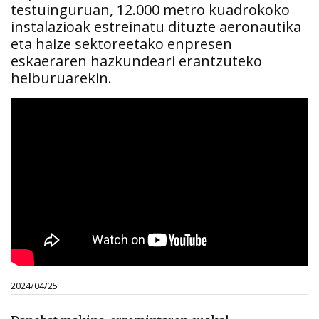
testuinguruan, 12.000 metro kuadrokoko
instalazioak estreinatu dituzte aeronautika
eta haize sektoreetako enpresen
eskaeraren hazkundeari erantzuteko
helburuarekin.
2024/04/25