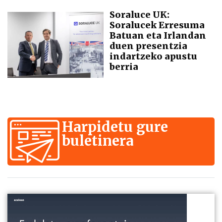
Soraluce UK:
Soralucek Erresuma
Batuan eta Irlandan
duen presentzia
indartzeko apustu
berria
Harpidetu gure
buletinera