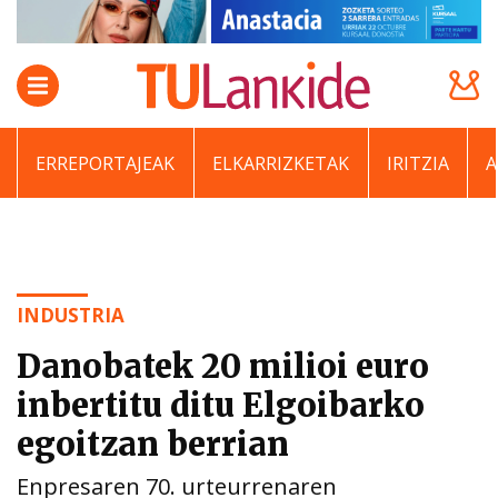
ERREPORTAJEAK
ELKARRIZKETAK
IRITZIA
INDUSTRIA
Danobatek 20 milioi euro
inbertitu ditu Elgoibarko
egoitzan berrian
Enpresaren 70. urteurrenaren