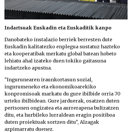
Indartsuak Euskadin eta Euskaditik kanpo
Danobateko instalazio berriek berresten dute
Euskadin kalitatezko enplegua sustatuz hazteko
eta kooperatibak merkatu global batean hobeto
lehiatu ahal izateko duen tokiko gaitasuna
indartzeko apustua.
"Ingurunearen iraunkortasun sozial,
ingurumeneko eta ekonomikoarekiko
konpromisoak markatu du gure ibilbide orria 70
urteko ibilbidean. Gure jarduerak, osatzen duten
pertsonen ongizatea eta aurrerapena bultzatzen
ditu, eta hurbileko lurraldean eragin positiboa
duten proiektuak sortzen ditu", Alzagak
azpimarratu duenez.