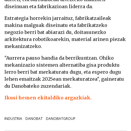
diseinuan eta fabrikazioan liderra da.
Estrategia horrekin jarraituz, fabrikatzaileak
makina malguak diseinatu eta fabrikatzeko
negozio berri bat abiarazi du, doitasunezko
arkitektura robotikoarekin, material arinen piezak
mekanizatzeko.
"Aurrera pauso handia da berrikuntzan. Ohiko
mekanizazio sistemen alternatiba gisa produktu
lerro berri bat merkaturatu dugu, eta espero dugu
lehen emaitzak 2025ean merkaturatzea", gaineratu
du Danobateko zuzendariak.
Ikusi hemen ekitaldiko argazkiak.
INDUSTRIA
DANOBAT
DANOBATGROUP