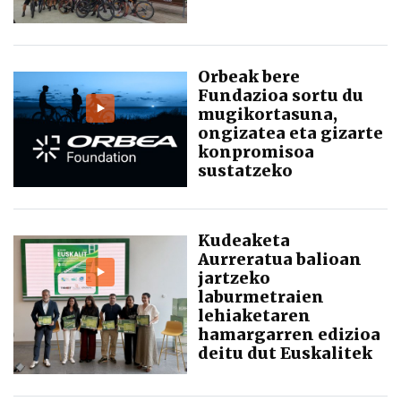
Orbeak bere
Fundazioa sortu du
mugikortasuna,
ongizatea eta gizarte
konpromisoa
sustatzeko
Kudeaketa
Aurreratua balioan
jartzeko
laburmetraien
lehiaketaren
hamargarren edizioa
deitu dut Euskalitek