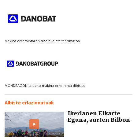
Makina erremintaren diseinua eta fabrikazioa
MONDRAGON taldeko makina-erreminta dibisioa
Albiste erlazionatuak
Ikerlanen Elkarte
Eguna, aurten Bilbon