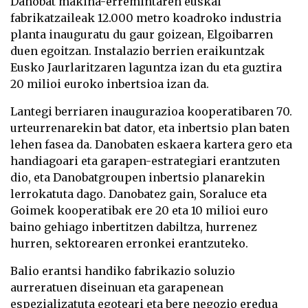
Danobat makina-erremintaren euskal
fabrikatzaileak 12.000 metro koadroko industria
planta inauguratu du gaur goizean, Elgoibarren
duen egoitzan. Instalazio berrien eraikuntzak
Eusko Jaurlaritzaren laguntza izan du eta guztira
20 milioi euroko inbertsioa izan da.
Lantegi berriaren inaugurazioa kooperatibaren 70.
urteurrenarekin bat dator, eta inbertsio plan baten
lehen fasea da. Danobaten eskaera kartera gero eta
handiagoari eta garapen-estrategiari erantzuten
dio, eta Danobatgroupen inbertsio planarekin
lerrokatuta dago. Danobatez gain, Soraluce eta
Goimek kooperatibak ere 20 eta 10 milioi euro
baino gehiago inbertitzen dabiltza, hurrenez
hurren, sektorearen erronkei erantzuteko.
Balio erantsi handiko fabrikazio soluzio
aurreratuen diseinuan eta garapenean
espezializatuta egoteari eta bere negozio eredua