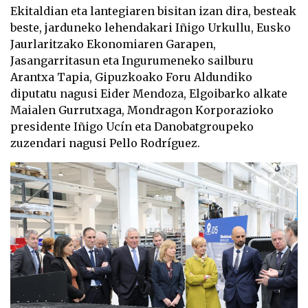
Ekitaldian eta lantegiaren bisitan izan dira, besteak
beste, jarduneko lehendakari Iñigo Urkullu, Eusko
Jaurlaritzako Ekonomiaren Garapen,
Jasangarritasun eta Ingurumeneko sailburu
Arantxa Tapia, Gipuzkoako Foru Aldundiko
diputatu nagusi Eider Mendoza, Elgoibarko alkate
Maialen Gurrutxaga, Mondragon Korporazioko
presidente Iñigo Ucín eta Danobatgroupeko
zuzendari nagusi Pello Rodríguez.