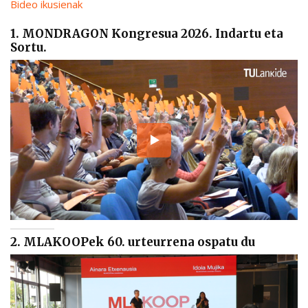
Bideo ikusienak
1. MONDRAGON Kongresua 2026. Indartu eta
Sortu.
2. MLAKOOPek 60. urteurrena ospatu du