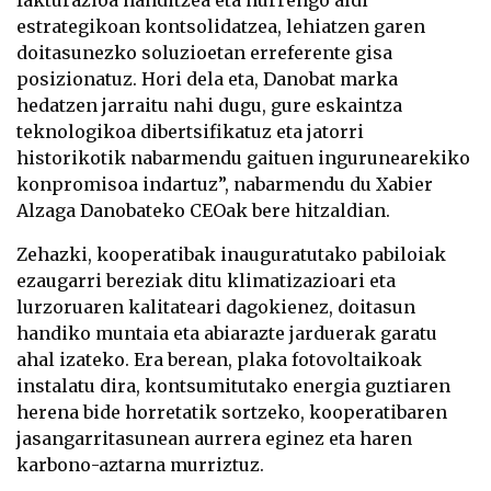
estrategikoan kontsolidatzea, lehiatzen garen
doitasunezko soluzioetan erreferente gisa
posizionatuz. Hori dela eta, Danobat marka
hedatzen jarraitu nahi dugu, gure eskaintza
teknologikoa dibertsifikatuz eta jatorri
historikotik nabarmendu gaituen ingurunearekiko
konpromisoa indartuz”, nabarmendu du Xabier
Alzaga Danobateko CEOak bere hitzaldian.
Zehazki, kooperatibak inauguratutako pabiloiak
ezaugarri bereziak ditu klimatizazioari eta
lurzoruaren kalitateari dagokienez, doitasun
handiko muntaia eta abiarazte jarduerak garatu
ahal izateko. Era berean, plaka fotovoltaikoak
instalatu dira, kontsumitutako energia guztiaren
herena bide horretatik sortzeko, kooperatibaren
jasangarritasunean aurrera eginez eta haren
karbono-aztarna murriztuz.