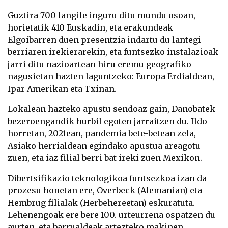
Guztira 700 langile inguru ditu mundu osoan,
horietatik 410 Euskadin, eta erakundeak
Elgoibarren duen presentzia indartu du lantegi
berriaren irekierarekin, eta funtsezko instalazioak
jarri ditu nazioartean hiru eremu geografiko
nagusietan hazten laguntzeko: Europa Erdialdean,
Ipar Amerikan eta Txinan.
Lokalean hazteko apustu sendoaz gain, Danobatek
bezeroengandik hurbil egoten jarraitzen du. Ildo
horretan, 2021ean, pandemia bete-betean zela,
Asiako herrialdean egindako apustua areagotu
zuen, eta iaz filial berri bat ireki zuen Mexikon.
Dibertsifikazio teknologikoa funtsezkoa izan da
prozesu honetan ere, Overbeck (Alemanian) eta
Hembrug filialak (Herbehereetan) eskuratuta.
Lehenengoak ere bere 100. urteurrena ospatzen du
aurten, eta barrualdeak artezteko makinen