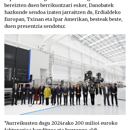
bereizten duen berrikuntzari esker, Danobatek
hazkunde sendoa izaten jarraitzen du, Erdialdeko
Europan, Txinan eta Ipar Amerikan, besteak beste,
duen presentzia sendotuz.
“Aurreikusten dugu 2024rako 200 milioi euroko
fakturazioa handitzea eta hurrengo aldi