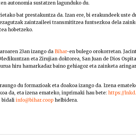
ten autonomia sustatzen lagunduko du.
ietako bat prestakuntza da. Izan ere, bi erakundeek uste d
 ezagutzak zaintzaileei transmititzea funtsezkoa dela zain
atea hobetzeko.
aroaren 23an izango da
Bihar
-en bulego orokorretan. Jacin
 Medikuntzan eta Zirujian doktorea, San Juan de Dios Ospit
burua hiru hamarkadaz baino gehiagoz eta zainketa aringar
) iraungo du formazioak eta doakoa izango da. Izena emate
akoa da, eta izena emateko, inprimaki hau bete:
https://lnkd
 bidali
info@bihar.coop
helbidera.