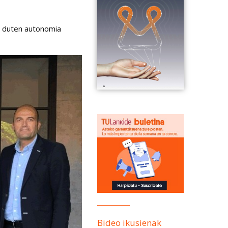
an duten autonomia
Bideo ikusienak