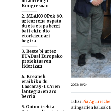
du aurtengo
Kongresuan
2. MLAKOOPek 60.
urteurrena ospatu
du eta etapa berri
bati ekin dio
etorkizunari
begira
3. Beste bi urtez
EU4Dual Europako
proiektuaren
lidertzan
4. Kreanek
eraikiko du
2023/10/24
Lascaray-LEAren
lantegiaren aro
berria
Bihar
Pía Aguirrech
5. Gutun irekia
aringarrien balioak f