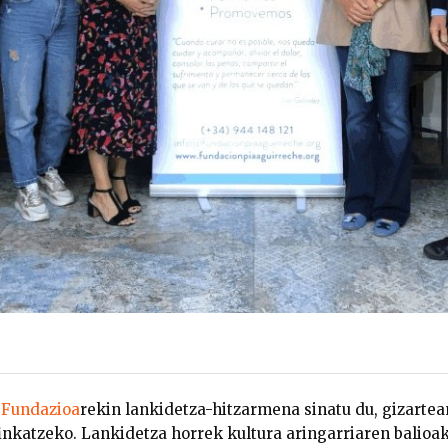
e
Fundazioa
rekin lankidetza-hitzarmena sinatu du, gizartea
inkatzeko. Lankidetza horrek kultura aringarriaren balioak