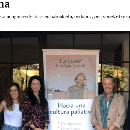
na
eta aringarrien kulturaren balioak eta, ondorioz, pertsonek etxe
.