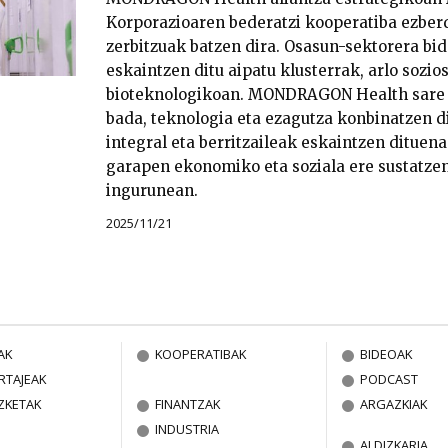
Korporazioaren bederatzi kooperatiba ezberd
zerbitzuak batzen dira. Osasun-sektorera bi
eskaintzen ditu aipatu klusterrak, arlo sozio
bioteknologikoan. MONDRAGON Health sare k
bada, teknologia eta ezagutza konbinatzen di
integral eta berritzaileak eskaintzen dituena
garapen ekonomiko eta soziala ere sustatzen
ingurunean.
2025/11/21
AK
KOOPERATIBAK
BIDEOAK
RTAJEAK
PODCAST
ZKETAK
FINANTZAK
ARGAZKIAK
INDUSTRIA
ALDIZKARIA