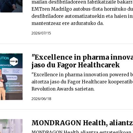
mailan desfibriladoreen fabrikatzaile bakar
EMTren Madrilgo autobus-flota hornituko du
desfibriladore automatizatuekin eta haien in
mantentzeaz ere arduratuko da.
2026/07/15
"Excellence in pharma innova
jaso du Fagor Healthcarek
"Excellence in pharma innovation powered 
aitortza jaso du Fagor Healthcare kooperatib
Revolution Awards sarietan.
2026/06/18
MONDRAGON Health, aliantza
MONDRAGON Health aliantza estrategiko