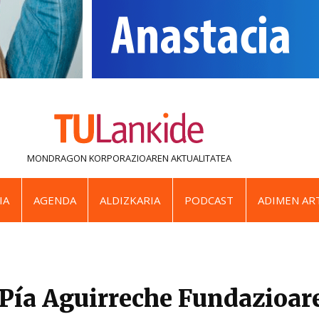
MONDRAGON KORPORAZIOAREN
AKTUALITATEA
IA
AGENDA
ALDIZKARIA
PODCAST
ADIMEN ART
 Pía Aguirreche Fundazioar