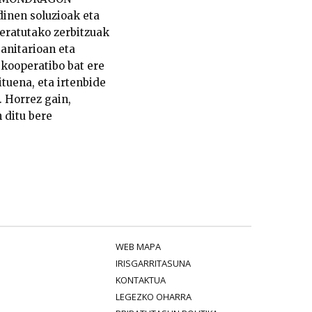
inen soluzioak eta
deratutako zerbitzuak
sanitarioan eta
ooperatibo bat ere
tuena, eta irtenbide
. Horrez gain,
 ditu bere
WEB MAPA
IRISGARRITASUNA
KONTAKTUA
LEGEZKO OHARRA