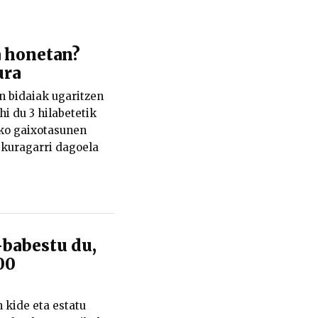
a honetan?
ura
en bidaiak ugaritzen
i du 3 hilabetetik
eko gaixotasunen
skuragarri dagoela
-babestu du,
00
kide eta estatu