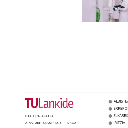
ALBISTE
ERREPO
ELKARRI
OTALORA. AZATZA.
IRITZIA
20.550 ARETXABALETA, GIPUZKOA.