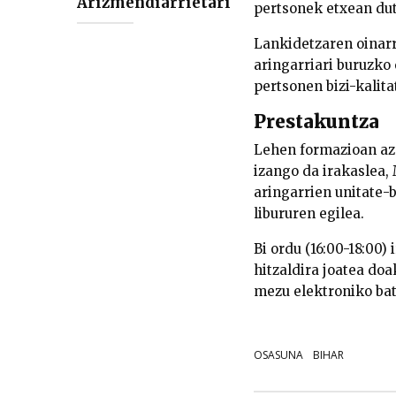
Arizmendiarrietari
pertsonek etxean du
Lankidetzaren oinarr
aringarriari buruzko
pertsonen bizi-kalit
Prestakuntza
Lehen formazioan az
izango da irakaslea,
aringarrien unitate-
libururen egilea.
Bi ordu (16:00-18:00
hitzaldira joatea do
mezu elektroniko bat
OSASUNA
BIHAR