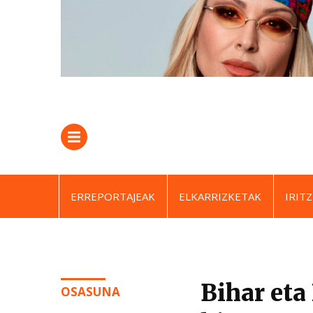
ERREPORTAJEAK
ELKARRIZKETAK
IRITZ
Bihar eta
OSASUNA