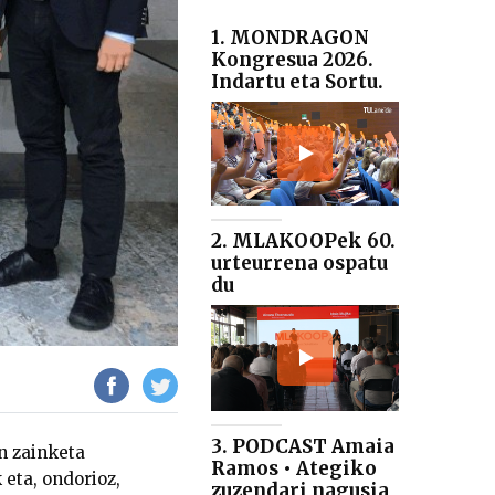
1. MONDRAGON
Kongresua 2026.
Indartu eta Sortu.
2. MLAKOOPek 60.
urteurrena ospatu
du
3. PODCAST Amaia
n zainketa
Ramos • Ategiko
 eta, ondorioz,
zuzendari nagusia