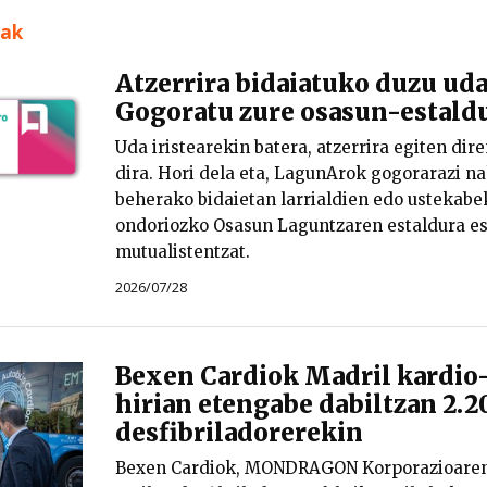
uak
Atzerrira bidaiatuko duzu ud
Gogoratu zure osasun-estald
Uda iristearekin batera, atzerrira egiten dir
dira. Hori dela eta, LagunArok gogorarazi nah
beherako bidaietan larrialdien edo ustekab
ondoriozko Osasun Laguntzaren estaldura e
mutualistentzat.
2026/07/28
Bexen Cardiok Madril kardio
hirian etengabe dabiltzan 2.2
desfibriladorerekin
Bexen Cardiok, MONDRAGON Korporazioaren 