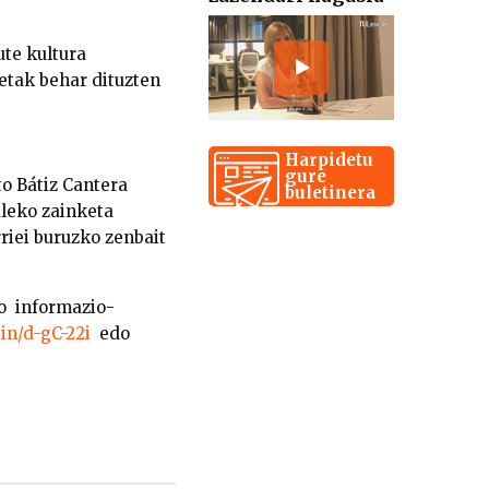
ute kultura
ketak behar dituzten
Harpidetu
gure
to Bátiz Cantera
buletinera
aleko zainketa
riei buruzko zenbait
ko informazio-
.in/d-gC-22i
edo