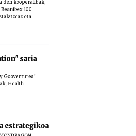
ra den kooperatibak,
 Reanibex 100
stalatzeaz eta
tion" saria
by Gooventures"
ak, Health
 estrategikoa
an MONDRAGON