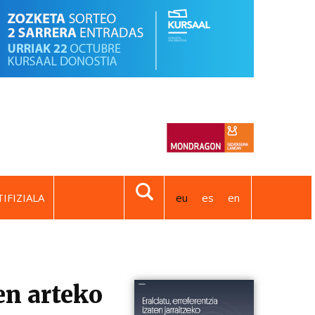
IFIZIALA
eu
es
en
en arteko