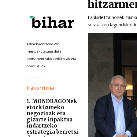
hitzarme
Lankidetza honek zaink
sustatzen lagunduko du
Adinekoentzako eta
menpekotasuna duten
pertsonentzako zerbitzuak eta
produktuak.
Irakurriena
1. MONDRAGONek
etorkizuneko
negozioak eta
gizarte inpaktua
indartzeko
estrategia berretsi