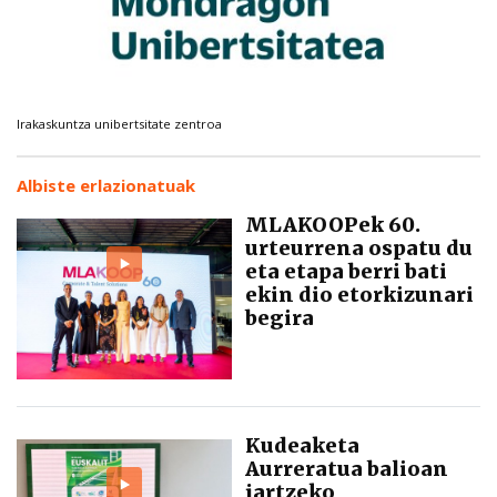
Irakaskuntza unibertsitate zentroa
Albiste erlazionatuak
MLAKOOPek 60.
urteurrena ospatu du
eta etapa berri bati
ekin dio etorkizunari
begira
Kudeaketa
Aurreratua balioan
jartzeko