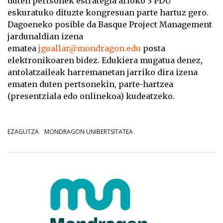
duten pertsonek estrategia arloko 3 PDU
eskuratuko dituzte kongresuan parte hartuz gero.
Dagoeneko posible da Basque Project Management
jardunaldian izena
ematea
jguallar@mondragon.edu
posta
elektronikoaren bidez. Edukiera mugatua denez,
antolatzaileak harremanetan jarriko dira izena
ematen duten pertsonekin, parte-hartzea
(presentziala edo onlinekoa) kudeatzeko.
EZAGUTZA
MONDRAGON UNIBERTSITATEA