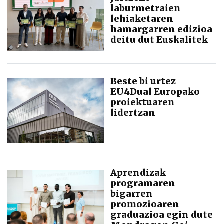
laburmetraien
lehiaketaren
hamargarren edizioa
deitu dut Euskalitek
Beste bi urtez
EU4Dual Europako
proiektuaren
lidertzan
Aprendizak
programaren
bigarren
promozioaren
graduazioa egin dute