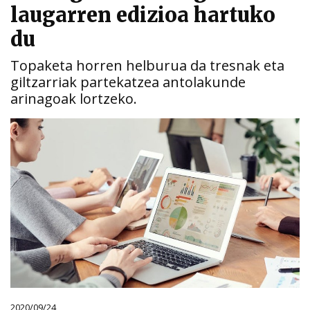
laugarren edizioa hartuko
du
Topaketa horren helburua da tresnak eta
giltzarriak partekatzea antolakunde
arinagoak lortzeko.
2020/09/24