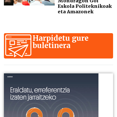
Mondragon Goi
Eskola Politeknikoak
eta Amazonek
Harpidetu gure
buletinera