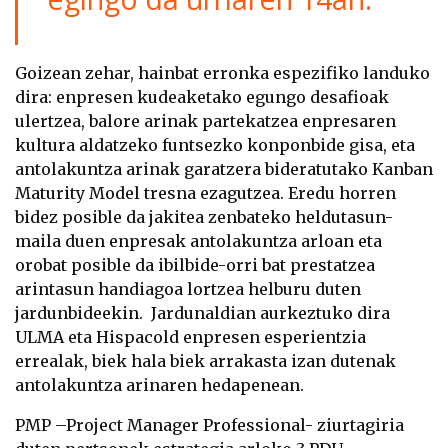
Goizean zehar, hainbat erronka espezifiko landuko
dira: enpresen kudeaketako egungo desafioak
ulertzea, balore arinak partekatzea enpresaren
kultura aldatzeko funtsezko konponbide gisa, eta
antolakuntza arinak garatzera bideratutako Kanban
Maturity Model tresna ezagutzea. Eredu horren
bidez posible da jakitea zenbateko heldutasun-
maila duen enpresak antolakuntza arloan eta
orobat posible da ibilbide-orri bat prestatzea
arintasun handiagoa lortzea helburu duten
jardunbideekin. Jardunaldian aurkeztuko dira
ULMA eta Hispacold enpresen esperientzia
errealak, biek hala biek arrakasta izan dutenak
antolakuntza arinaren hedapenean.
PMP –Project Manager Professional- ziurtagiria