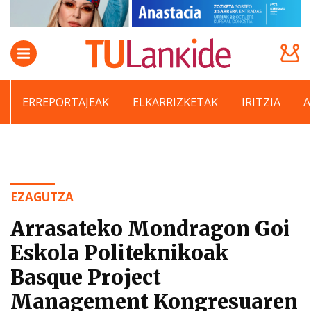
ERREPORTAJEAK
ELKARRIZKETAK
IRITZIA
EZAGUTZA
Arrasateko Mondragon Goi
Eskola Politeknikoak
Basque Project
Management Kongresuaren