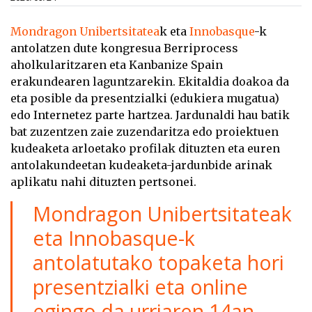
Mondragon Unibertsitatea
k eta
Innobasque
-k
antolatzen dute kongresua Berriprocess
aholkularitzaren eta Kanbanize Spain
erakundearen laguntzarekin. Ekitaldia doakoa da
eta posible da presentzialki (edukiera mugatua)
edo Internetez parte hartzea. Jardunaldi hau batik
bat zuzentzen zaie zuzendaritza edo proiektuen
kudeaketa arloetako profilak dituzten eta euren
antolakundeetan kudeaketa-jardunbide arinak
aplikatu nahi dituzten pertsonei.
Mondragon Unibertsitateak
eta Innobasque-k
antolatutako topaketa hori
presentzialki eta online
egingo da urriaren 14an.