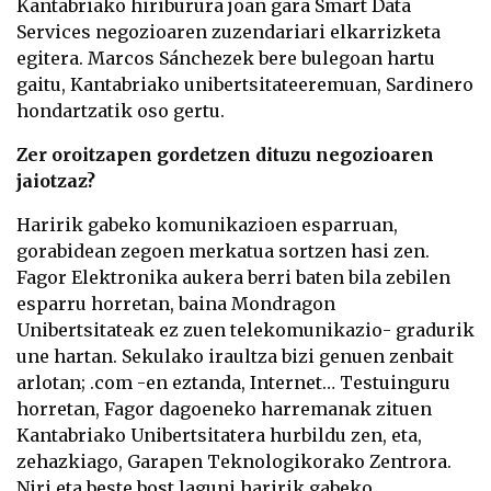
Kantabriako hiriburura joan gara Smart Data
Services negozioaren zuzendariari elkarrizketa
egitera. Marcos Sánchezek bere bulegoan hartu
gaitu, Kantabriako unibertsitateeremuan, Sardinero
hondartzatik oso gertu.
Zer oroitzapen gordetzen dituzu negozioaren
jaiotzaz?
Haririk gabeko komunikazioen esparruan,
gorabidean zegoen merkatua sortzen hasi zen.
Fagor Elektronika aukera berri baten bila zebilen
esparru horretan, baina Mondragon
Unibertsitateak ez zuen telekomunikazio- gradurik
une hartan. Sekulako iraultza bizi genuen zenbait
arlotan; .com -en eztanda, Internet… Testuinguru
horretan, Fagor dagoeneko harremanak zituen
Kantabriako Unibertsitatera hurbildu zen, eta,
zehazkiago, Garapen Teknologikorako Zentrora.
Niri eta beste bost laguni haririk gabeko