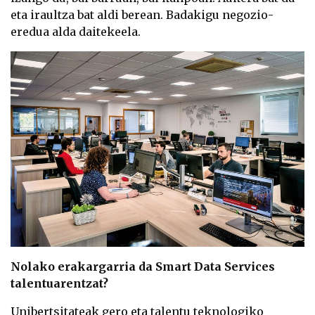
eta iraultza bat aldi berean. Badakigu negozio-
eredua alda daitekeela.
Nolako erakargarria da Smart Data Services
talentuarentzat?
Unibertsitateak gero eta talentu teknologiko