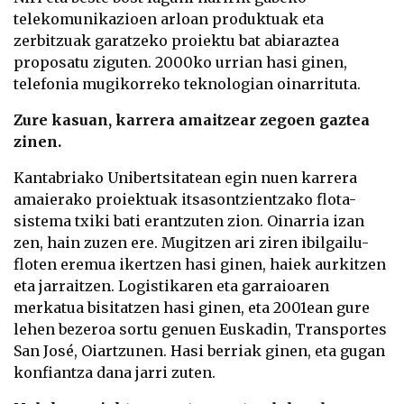
telekomunikazioen arloan produktuak eta
zerbitzuak garatzeko proiektu bat abiaraztea
proposatu ziguten. 2000ko urrian hasi ginen,
telefonia mugikorreko teknologian oinarrituta.
Zure kasuan, karrera amaitzear zegoen gaztea
zinen.
Kantabriako Unibertsitatean egin nuen karrera
amaierako proiektuak itsasontzientzako flota-
sistema txiki bati erantzuten zion. Oinarria izan
zen, hain zuzen ere. Mugitzen ari ziren ibilgailu-
floten eremua ikertzen hasi ginen, haiek aurkitzen
eta jarraitzen. Logistikaren eta garraioaren
merkatua bisitatzen hasi ginen, eta 2001ean gure
lehen bezeroa sortu genuen Euskadin, Transportes
San José, Oiartzunen. Hasi berriak ginen, eta gugan
konfiantza dana jarri zuten.