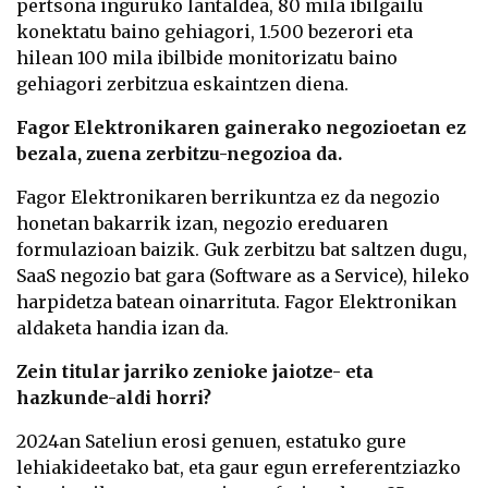
pertsona inguruko lantaldea, 80 mila ibilgailu
konektatu baino gehiagori, 1.500 bezerori eta
hilean 100 mila ibilbide monitorizatu baino
gehiagori zerbitzua eskaintzen diena.
Fagor Elektronikaren gainerako negozioetan ez
bezala, zuena zerbitzu-negozioa da.
Fagor Elektronikaren berrikuntza ez da negozio
honetan bakarrik izan, negozio ereduaren
formulazioan baizik. Guk zerbitzu bat saltzen dugu,
SaaS negozio bat gara (Software as a Service), hileko
harpidetza batean oinarrituta. Fagor Elektronikan
aldaketa handia izan da.
Zein titular jarriko zenioke jaiotze- eta
hazkunde-aldi horri?
2024an Sateliun erosi genuen, estatuko gure
lehiakideetako bat, eta gaur egun erreferentziazko