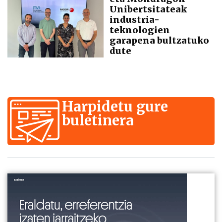
Unibertsitateak
industria-
teknologien
garapena bultzatuko
dute
Harpidetu gure
buletinera