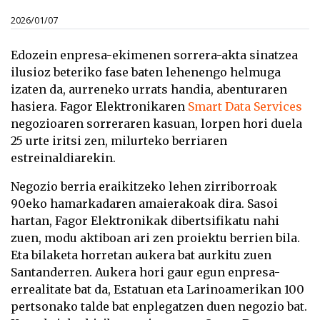
2026/01/07
Edozein enpresa-ekimenen sorrera-akta sinatzea
ilusioz beteriko fase baten lehenengo helmuga
izaten da, aurreneko urrats handia, abenturaren
hasiera. Fagor Elektronikaren
Smart Data Services
negozioaren sorreraren kasuan, lorpen hori duela
25 urte iritsi zen, milurteko berriaren
estreinaldiarekin.
Negozio berria eraikitzeko lehen zirriborroak
90eko hamarkadaren amaierakoak dira. Sasoi
hartan, Fagor Elektronikak dibertsifikatu nahi
zuen, modu aktiboan ari zen proiektu berrien bila.
Eta bilaketa horretan aukera bat aurkitu zuen
Santanderren. Aukera hori gaur egun enpresa-
errealitate bat da, Estatuan eta Larinoamerikan 100
pertsonako talde bat enplegatzen duen negozio bat.