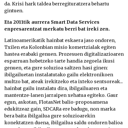
da. Krisi hark taldea berregituratzera behartu
gintuen.
Eta 2011tik aurrera Smart Data Services
enpresarentzat merkatu berri bat ireki zen.
Latinoamerikatik hainbat eskaera jaso ondoren,
Txilen eta Kolonbian misio komertzialak egiten
hastea erabaki genuen. Prozesuen digitalizazioaren
esparruan hobetzeko tarte handia zegoela ikusi
genuen, eta gure soluzioa saltzen hasi ginen:
ibilgailuetan instalatutako gailu elektronikoen
multzo bat, ateak irekitzeko eta ixteko sentsoreak...
hainbat gailu instalatu dira, ibilgailuaren eta
mantentze-lanen jarraipen xehatua egiteko. Gaur
egun, askotan, FlotasNet balio-proposamena
edukitzeaz gain, SDCARa ere badugu, non marka
bera baita ibilgailua gure soluzioarekin
konektatzen duena, ibilgailua saldu ondoren balioa