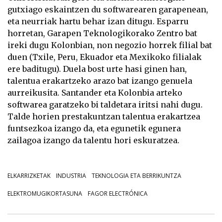
gutxiago eskaintzen du softwarearen garapenean,
eta neurriak hartu behar izan ditugu. Esparru
horretan, Garapen Teknologikorako Zentro bat
ireki dugu Kolonbian, non negozio horrek filial bat
duen (Txile, Peru, Ekuador eta Mexikoko filialak
ere baditugu). Duela bost urte hasi ginen han,
talentua erakartzeko arazo bat izango genuela
aurreikusita. Santander eta Kolonbia arteko
softwarea garatzeko bi taldetara iritsi nahi dugu.
Talde horien prestakuntzan talentua erakartzea
funtsezkoa izango da, eta egunetik egunera
zailagoa izango da talentu hori eskuratzea.
ELKARRIZKETAK
INDUSTRIA
TEKNOLOGIA ETA BERRIKUNTZA
ELEKTROMUGIKORTASUNA
FAGOR ELECTRÓNICA