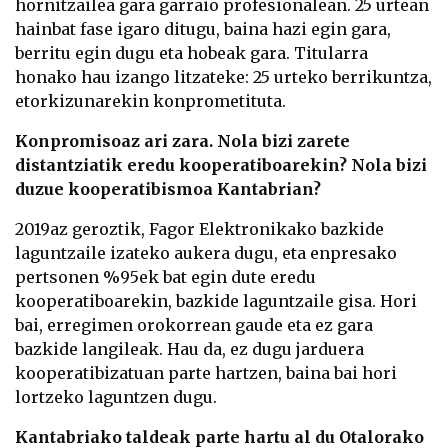
hornitzailea gara garraio profesionalean. 25 urtean
hainbat fase igaro ditugu, baina hazi egin gara,
berritu egin dugu eta hobeak gara. Titularra
honako hau izango litzateke: 25 urteko berrikuntza,
etorkizunarekin konprometituta.
Konpromisoaz ari zara. Nola bizi zarete
distantziatik eredu kooperatiboarekin? Nola bizi
duzue kooperatibismoa Kantabrian?
2019az geroztik, Fagor Elektronikako bazkide
laguntzaile izateko aukera dugu, eta enpresako
pertsonen %95ek bat egin dute eredu
kooperatiboarekin, bazkide laguntzaile gisa. Hori
bai, erregimen orokorrean gaude eta ez gara
bazkide langileak. Hau da, ez dugu jarduera
kooperatibizatuan parte hartzen, baina bai hori
lortzeko laguntzen dugu.
Kantabriako taldeak parte hartu al du Otalorako