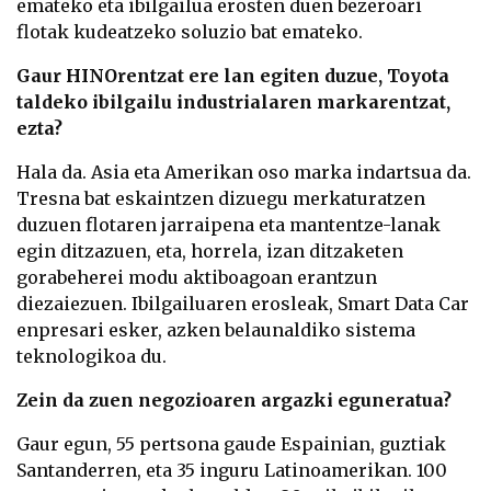
emateko eta ibilgailua erosten duen bezeroari
flotak kudeatzeko soluzio bat emateko.
Gaur HINOrentzat ere lan egiten duzue, Toyota
taldeko ibilgailu industrialaren markarentzat,
ezta?
Hala da. Asia eta Amerikan oso marka indartsua da.
Tresna bat eskaintzen dizuegu merkaturatzen
duzuen flotaren jarraipena eta mantentze-lanak
egin ditzazuen, eta, horrela, izan ditzaketen
gorabeherei modu aktiboagoan erantzun
diezaiezuen. Ibilgailuaren erosleak, Smart Data Car
enpresari esker, azken belaunaldiko sistema
teknologikoa du.
Zein da zuen negozioaren argazki eguneratua?
Gaur egun, 55 pertsona gaude Espainian, guztiak
Santanderren, eta 35 inguru Latinoamerikan. 100