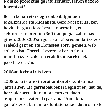
Nolako proiektua garatu zenuten lehen bezero
harentzat?
Beren beharretara egindako ibilgailuen
lokalizazioa eta kudeaketa. Gero Nacex iritsi zen,
hozkailu-garraioko beste enpresa bat, eta
sektorearen premien 360 ikuspegia izaten hasi
ginen. 2006-2007an gure soluzioa estandarizatzea
erabaki genuen eta FlotasNet sortu genuen. Web
soluzio bat. Horrela, bezeroek beren flota
monitoriza zezaketen erabiltzailearekin eta
pasahitzarekin.
2008an krisia iritsi zen.
2008ko krisiarekin eraikuntza eta kontsumoa
jaitsi ziren. Eta garraioak behera egin zuen, hau da,
herrialdearen ekonomia neurtzen duen
tenperatura izaten da garraioa. Produktuak
garraiatzea ekonomiak funtzionatzen duen seinale