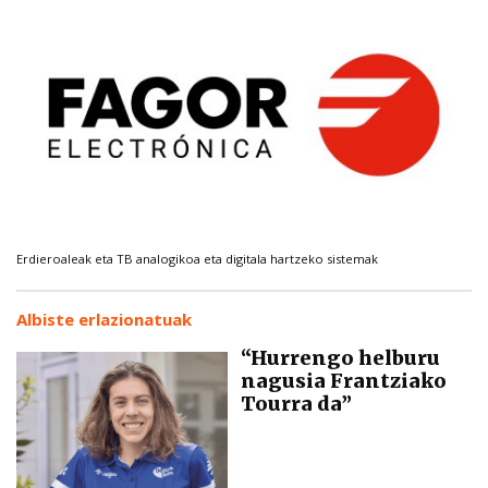
Erdieroaleak eta TB analogikoa eta digitala hartzeko sistemak
Albiste erlazionatuak
“Hurrengo helburu
nagusia Frantziako
Tourra da”