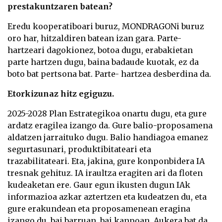
prestakuntzaren batean?
Eredu kooperatiboari buruz, MONDRAGONi buruz
oro har, hitzaldiren batean izan gara. Parte-
hartzeari dagokionez, botoa dugu, erabakietan
parte hartzen dugu, baina badaude kuotak, ez da
boto bat pertsona bat. Parte- hartzea desberdina da.
Etorkizunaz hitz egiguzu.
2025-2028 Plan Estrategikoa onartu dugu, eta gure
ardatz eragilea izango da. Gure balio-proposamena
aldatzen jarraituko dugu. Balio handiagoa emanez
segurtasunari, produktibitateari eta
trazabilitateari. Eta, jakina, gure konponbidera IA
tresnak gehituz. IA iraultza eragiten ari da floten
kudeaketan ere. Gaur egun ikusten dugun IAk
informazioa azkar aztertzen eta kudeatzen du, eta
gure erakundean eta proposamenean eragina
izango du, bai barruan, bai kanpoan. Aukera bat da