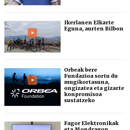
Ikerlanen Elkarte
Eguna, aurten Bilbon
Orbeak bere
Fundazioa sortu du
mugikortasuna,
ongizatea eta gizarte
konpromisoa
sustatzeko
Fagor Elektronikak
eta Mondragon