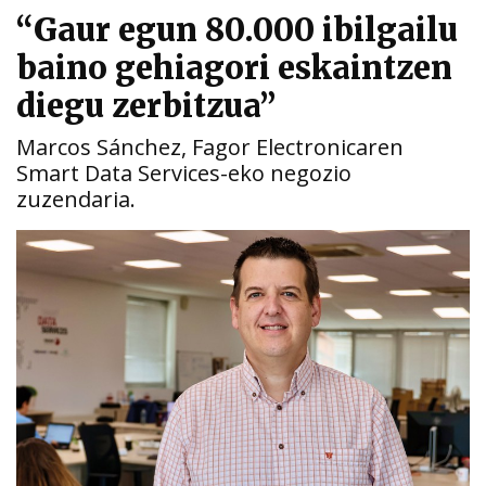
“Gaur egun 80.000 ibilgailu
baino gehiagori eskaintzen
diegu zerbitzua”
Marcos Sánchez, Fagor Electronicaren
Smart Data Services-eko negozio
zuzendaria.