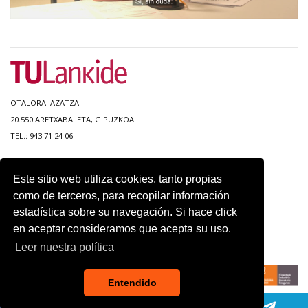
OTALORA. AZATZA.
20.550 ARETXABALETA, GIPUZKOA.
TEL.: 943 71 24 06
MAPA DEL SITIO
Este sitio web utiliza cookies, tanto propias
ACCESIBILIDAD
como de terceros, para recopilar información
CONTACTO
estadística sobre su navegación. Si hace click
AVISO LEGAL
en aceptar consideramos que acepta su uso.
POLITICA DE PRIVACIDAD
USO DE COOKIES
Leer nuestra política
Entendido