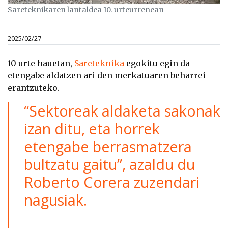
Sareteknikaren lantaldea 10. urteurrenean
2025/02/27
10 urte hauetan,
Sareteknika
egokitu egin da
etengabe aldatzen ari den merkatuaren beharrei
erantzuteko.
“Sektoreak aldaketa sakonak
izan ditu, eta horrek
etengabe berrasmatzera
bultzatu gaitu”, azaldu du
Roberto Corera zuzendari
nagusiak.