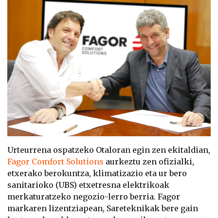
Urteurrena ospatzeko Otaloran egin zen ekitaldian,
Fagor Comfort Solutions
aurkeztu zen ofizialki,
etxerako berokuntza, klimatizazio eta ur bero
sanitarioko (UBS) etxetresna elektrikoak
merkaturatzeko negozio-lerro berria. Fagor
markaren lizentziapean, Sareteknikak bere gain