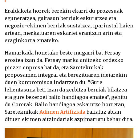
Eraldaketa horrek berekin ekarri du prozesuak
eguneratzea, gaitasun berriak eskuratzea eta
negozio-ekimen berriak sustatzea, Iparinstal haien
artean, merkatuaren eskariei erantzun arin eta
eraginkorra emateko.
Hamarkada honetako beste mugarri bat Fersay
erostea izan da. Fersay marka anitzeko ordezko
piezen enpresa bat da, eta Sareteknikak
proposamen integral eta berezituaren ideiarekin
duen konpromisoa indartzen du. “Gure
lehentasuna beti izan da zerbitzu berriak bilatzea
eta gure bezeroei balio handiagoa ematea”, gehitu
du Corerak. Balio handiagoa eskaintze horretan,
Sareteknikak
Adimen Artifiziala
baliatuz abian
dituen ekimen aitzindariak azpimarratu behar dira.