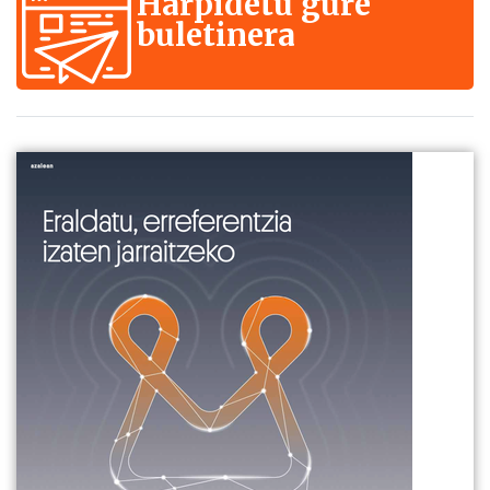
Harpidetu gure
buletinera