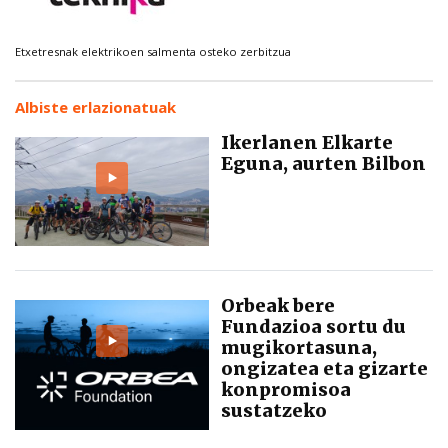
Etxetresnak elektrikoen salmenta osteko zerbitzua
Albiste erlazionatuak
Ikerlanen Elkarte
Eguna, aurten Bilbon
Orbeak bere
Fundazioa sortu du
mugikortasuna,
ongizatea eta gizarte
konpromisoa
sustatzeko