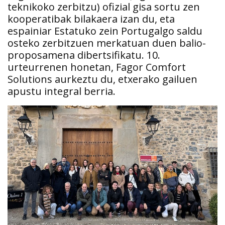
teknikoko zerbitzu) ofizial gisa sortu zen
kooperatibak bilakaera izan du, eta
espainiar Estatuko zein Portugalgo saldu
osteko zerbitzuen merkatuan duen balio-
proposamena dibertsifikatu. 10.
urteurrenen honetan, Fagor Comfort
Solutions aurkeztu du, etxerako gailuen
apustu integral berria.