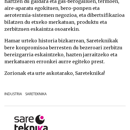
hartzen du galdara eta gas-berogailuen, termoen,
aire-aparatu egokituen, bero-ponpen eta
aerotermia-sistemen negozioa, eta dibertsifikazioa
bilatzen du etxeko merkatuan, produktu eta
zerbitzuen eskaintza osoarekin.
Hamar urteko historia bizkarrean, Sareteknikak
bere konpromisoa berresten du bezeroari zerbitzu
bereizgarria eskaintzeko, hazten jarraitzeko eta
merkatuaren erronkei aurre egiteko prest.
Zorionak eta urte askotarako, Sareteknika!
INDUSTRIA
SARETEKNIKA