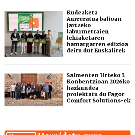
Kudeaketa
Aurreratua balioan
jartzeko
laburmetraien
lehiaketaren
hamargarren edizioa
deitu dut Euskalitek
Salmenten Urteko I.
Konbentzioan 2026ko
hazkundea
proiektatu du Fagor
Comfort Solutions-ek