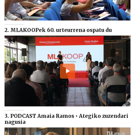
2. MLAKOOPek 60. urteurrena ospatu du
3. PODCAST Amaia Ramos • Ategiko zuzendari
nagusia