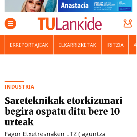
ERREPORTAJEAK
ELKARRIZKETAK
IRITZIA
INDUSTRIA
Sareteknikak etorkizunari
begira ospatu ditu bere 10
urteak
Fagor Etxetresnaken LTZ (laguntza