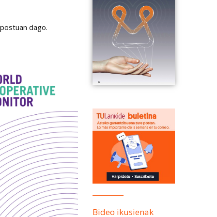
 postuan dago.
Bideo ikusienak