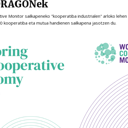
DRAGONek
ve Monitor sailkapeneko "kooperatiba industrialen" arloko lehen
 kooperatiba eta mutua handienen sailkapena jasotzen du.