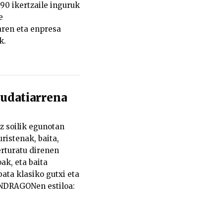
90 ikertzaile inguruk
e
aren eta enpresa
k.
datiarrena
z soilik egunotan
ristenak, baita,
turatu direnen
ak, eta baita
ata klasiko gutxi eta
ONDRAGONen estiloa: