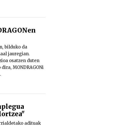
ONDRAGONen
n, bilduko da
al jauregian.
zioa osatzen duten
ko dira, MONDRAGONi
.
nplegua
 lortzea"
rrialdetako adituak