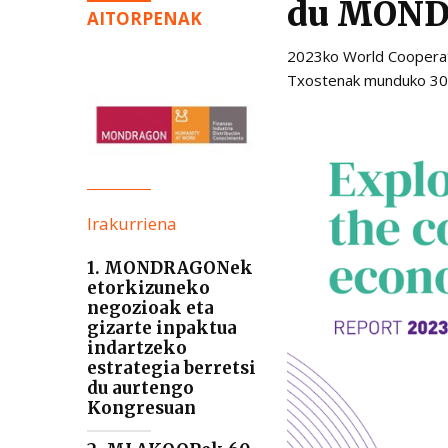
du MON
AITORPENAK
2023ko World Cooperati
Txostenak munduko 300
Irakurriena
1. MONDRAGONek
etorkizuneko
negozioak eta
gizarte inpaktua
indartzeko
estrategia berretsi
du aurtengo
Kongresuan