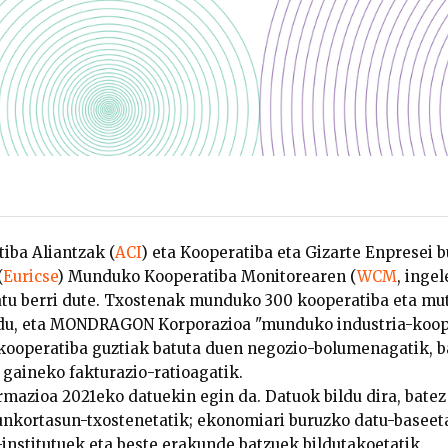
iba Aliantzak (
ACI
) eta Kooperatiba eta Gizarte Enpresei
(
Euricse
) Munduko Kooperatiba Monitorearen (
WCM
, inge
ratu berri dute. Txostenak munduko 300 kooperatiba eta m
 du, eta MONDRAGON Korporazioa "munduko industria-koop
i kooperatiba guztiak batuta duen negozio-bolumenagatik, b
gaineko fakturazio-ratioagatik.
rmazioa 2021eko datuekin egin da. Datuok bildu dira, batez
aunkortasun-txostenetatik; ekonomiari buruzko datu-baseeta
-institutuek eta beste erakunde batzuek bildutakoetatik.