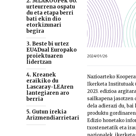
2. MLAKOOPek 60.
urteurrena ospatu
du eta etapa berri
bati ekin dio
etorkizunari
begira
3. Beste bi urtez
EU4Dual Europako
proiektuaren
2024/01/26
lidertzan
4. Kreanek
Nazioarteko Kooperat
eraikiko du
Ikerketa Institutuak 
Lascaray-LEAren
2023. edizioa argita
lantegiaren aro
berria
sailkapena jasotzen
dela adierazi du, ba
5. Gutun irekia
produktu gordinaren 
Arizmendiarrietari
Edizio honetako info
txostenetatik eta ir
nazionalek, ikerketa