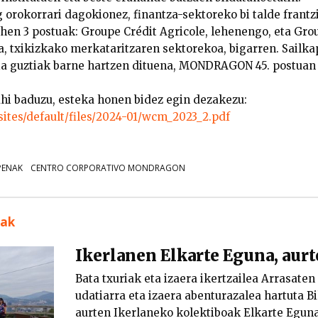
orokorrari dagokionez, finantza-sektoreko bi talde frantz
hen 3 postuak: Groupe Crédit Agricole, lehenengo, eta Gro
, txikizkako merkataritzaren sektorekoa, bigarren. Sailk
ia guztiak barne hartzen dituena, MONDRAGON 45. postuan
hi baduzu, esteka honen bidez egin dezakezu:
/sites/default/files/2024-01/wcm_2023_2.pdf
PENAK
CENTRO CORPORATIVO MONDRAGON
uak
Ikerlanen Elkarte Eguna, aur
Bata txuriak eta izaera ikertzailea Arrasaten
udatiarra eta izaera abenturazalea hartuta B
aurten Ikerlaneko kolektiboak Elkarte Eguna