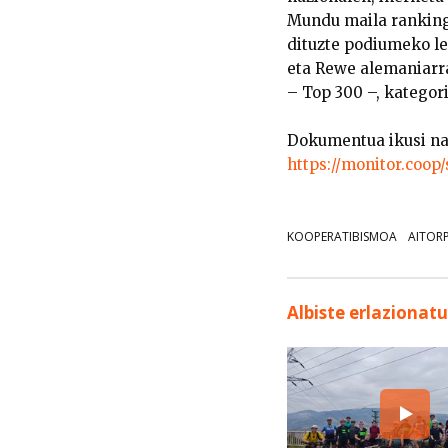
Mundu maila ranking 
dituzte podiumeko le
eta Rewe alemaniarra
– Top 300 –, kategor
Dokumentua ikusi na
https://monitor.coop
KOOPERATIBISMOA
AITOR
Albiste erlazionat