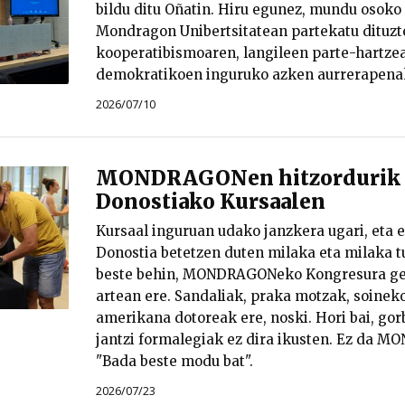
bildu ditu Oñatin. Hiru egunez, mundu osoko 
Mondragon Unibertsitatean partekatu dituzt
kooperatibismoaren, langileen parte-hartze
demokratikoen inguruko azken aurrerapena
2026/07/10
MONDRAGONen hitzordurik u
Donostiako Kursaalen
Kursaal inguruan udako janzkera ugari, eta e
Donostia betetzen duten milaka eta milaka tu
beste behin, MONDRAGONeko Kongresura ger
artean ere. Sandaliak, praka motzak, soineko
amerikana dotoreak ere, noski. Hori bai, gorb
jantzi formalegiak ez dira ikusten. Ez da M
"Bada beste modu bat".
2026/07/23