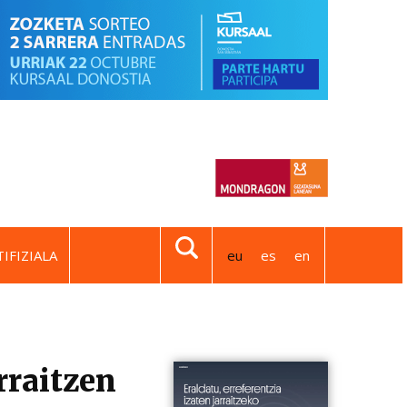
IFIZIALA
eu
es
en
rraitzen