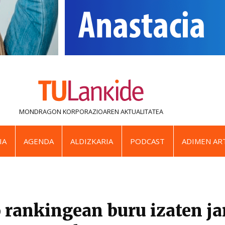
MONDRAGON KORPORAZIOAREN
AKTUALITATEA
IA
AGENDA
ALDIZKARIA
PODCAST
ADIMEN ART
rankingean buru izaten ja