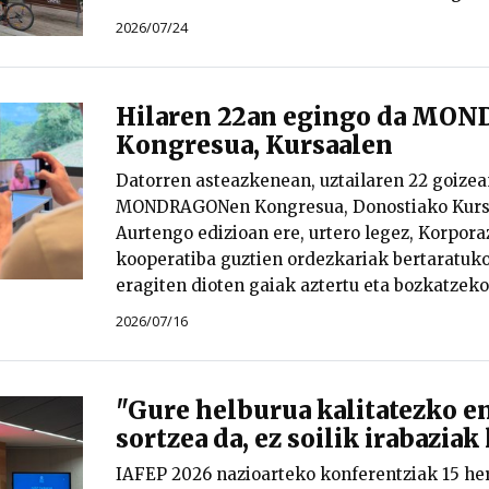
2026/07/24
Hilaren 22an egingo da M
Kongresua, Kursaalen
Datorren asteazkenean, uztailaren 22 goizea
MONDRAGONen Kongresua, Donostiako Kursa
Aurtengo edizioan ere, urtero legez, Korpora
kooperatiba guztien ordezkariak bertaratu
eragiten dioten gaiak aztertu eta bozkatzeko
2026/07/16
"Gure helburua kalitatezko e
sortzea da, ez soilik irabaziak
IAFEP 2026 nazioarteko konferentziak 15 he