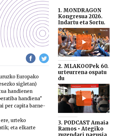
1. MONDRAGON
Kongresua 2026.
Indartu eta Sortu.
2. MLAKOOPek 60.
urteurrena ospatu
 buruzko Europako
du
lesezko sigletan)
utua handienen
eratiba handiena"
ai per capita barne-
 ere, urteko
3. PODCAST Amaia
tik; eta elkarte
Ramos • Ategiko
zuzendari nagusia