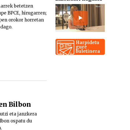
iarrek betetzen
upe BPCE, hirugarren;
apen orokor horretan
 dago.
Harpidetu
gure
buletinera
ten Bilbon
 utzi eta janzkera
ilbon ospatu du
.