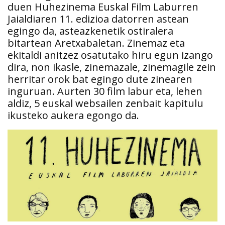
duen Huhezinema Euskal Film Laburren
Jaialdiaren 11. edizioa datorren astean
egingo da, asteazkenetik ostiralera
bitartean Aretxabaletan. Zinemaz eta
ekitaldi anitzez osatutako hiru egun izango
dira, non ikasle, zinemazale, zinemagile zein
herritar orok bat egingo dute zinearen
inguruan. Aurten 30 film labur eta, lehen
aldiz, 5 euskal websailen zenbait kapitulu
ikusteko aukera egongo da.