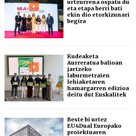
urteurrena ospatu du
eta etapa berri bati
ekin dio etorkizunari
begira
Kudeaketa
Aurreratua balioan
jartzeko
laburmetraien
lehiaketaren
hamargarren edizioa
deitu dut Euskalitek
Beste bi urtez
EU4Dual Europako
proiektuaren