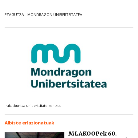
EZAGUTZA
MONDRAGON UNIBERTSITATEA
Irakaskuntza unibertsitate zentroa
Albiste erlazionatuak
MLAKOOPek 60.