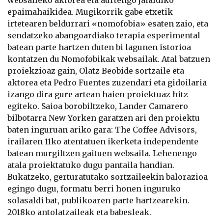
websaileko aktorea eta aurtengo jaialdiko
epaimahaikidea. Mugikorrik gabe etxetik
irtetearen beldurrari «nomofobia» esaten zaio, eta
sendatzeko abangoardiako terapia esperimental
batean parte hartzen duten bi lagunen istorioa
kontatzen du Nomofobikak websailak. Atal batzuen
proiekzioaz gain, Olatz Beobide sortzaile eta
aktorea eta Pedro Fuentes zuzendari eta gidoilaria
izango dira gure artean haien proiektuaz hitz
egiteko. Saioa borobiltzeko, Lander Camarero
bilbotarra New Yorken garatzen ari den proiektu
baten inguruan ariko gara: The Coffee Advisors,
irailaren 11ko atentatuen ikerketa independente
batean murgiltzen gaituen websaila. Lehenengo
atala proiektatuko dugu pantaila handian.
Bukatzeko, gerturatutako sortzaileekin balorazioa
egingo dugu, formatu berri honen inguruko
solasaldi bat, publikoaren parte hartzearekin.
2018ko antolatzaileak eta babesleak.