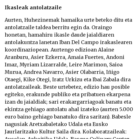
Ikasleak antolatzaile
Aurten, Huhezinemak hamaika urte beteko ditu eta
antolatzaile taldea berritu egin da. Oraingo
honetan, hamahiru ikasle daude jaialdiaren
antolakuntza lanetan Iban Del Campo irakaslearen
koordinaziopean. Aurtengo edizioan Alaine
Aranburu, Asier Ezkerra, Amaia Fuertes, Andoni
Imaz, Myriam Lizarralde, Leire Marimon, Saioa
Murua, Andrea Navarro, Asier Olabarria, Iñigo
Otaegi, Kike Otegi, Iratz Urkizu eta Ibai Zabala dira
antolatzaileak. Beste urtebetez, edizio hau posible
egiteko, erakunde publiko eta pribatuen ekarpena
izan du jaialdiak; sari erakargarriagoak banatu eta
ekintza gehiago antolatu ahal izateko (aurten 5.000
euro baino gehiago banatuko dira saritan). Babesle
nagusiak Aretxabaletako Udala eta Eusko
Jaurlaritzako Kultur Saila dira. Kolaboratzaileak: