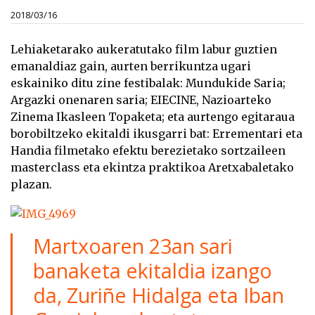
2018/03/16
Lehiaketarako aukeratutako film labur guztien
emanaldiaz gain, aurten berrikuntza ugari
eskainiko ditu zine festibalak: Mundukide Saria;
Argazki onenaren saria; EIECINE, Nazioarteko
Zinema Ikasleen Topaketa; eta aurtengo egitaraua
borobiltzeko ekitaldi ikusgarri bat: Errementari eta
Handia filmetako efektu berezietako sortzaileen
masterclass eta ekintza praktikoa Aretxabaletako
plazan.
Martxoaren 23an sari
banaketa ekitaldia izango
da, Zuriñe Hidalga eta Iban