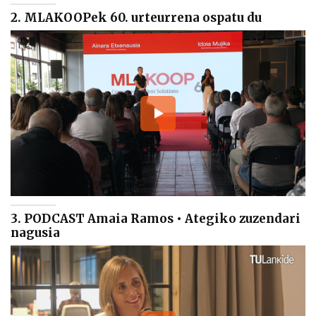
2. MLAKOOPek 60. urteurrena ospatu du
3. PODCAST Amaia Ramos • Ategiko zuzendari
nagusia