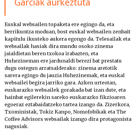
Garciak aurkeztuta
Euskal websailen topaketa ere egingo da, eta
berrikuntza moduan, bost euskal websailen zenbait
kapitulu ikusteko aukera egongo da. Telesailak eta
websailak hasiak dira mundu osoko zinema
jaialdietan beren txokoa irabazten, eta
Huhezineman ere jardunaldi berezi bat prestatu
dugu ostegun arratsalderako: zinema aretotik
sarera egingo du jauzia Huhezinemak, eta euskal
websailei begira jarriko gara. Azken urteotan,
euskarazko websailek gorakada bat izan dute, eta
hainbat egilerekin sareko euskarazko fikzioaren
egoeraz eztabaidatzeko tartea izango da. Zizerkora,
Txoministak, Tokiz Kanpo, Nomofobikak eta The
Coffee Advisors websailak izango dira protagonista
nagusiak.