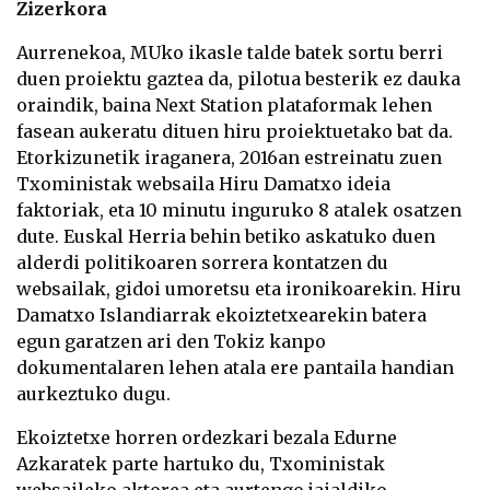
Zizerkora
Aurrenekoa, MUko ikasle talde batek sortu berri
duen proiektu gaztea da, pilotua besterik ez dauka
oraindik, baina Next Station plataformak lehen
fasean aukeratu dituen hiru proiektuetako bat da.
Etorkizunetik iraganera, 2016an estreinatu zuen
Txoministak websaila Hiru Damatxo ideia
faktoriak, eta 10 minutu inguruko 8 atalek osatzen
dute. Euskal Herria behin betiko askatuko duen
alderdi politikoaren sorrera kontatzen du
websailak, gidoi umoretsu eta ironikoarekin. Hiru
Damatxo Islandiarrak ekoiztetxearekin batera
egun garatzen ari den Tokiz kanpo
dokumentalaren lehen atala ere pantaila handian
aurkeztuko dugu.
Ekoiztetxe horren ordezkari bezala Edurne
Azkaratek parte hartuko du, Txoministak