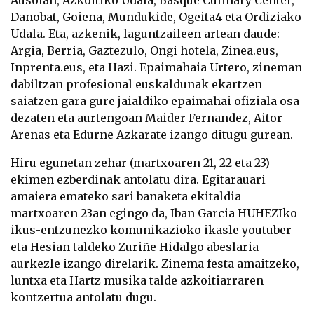
Ausolan, Azkoitiko Udala, Basque Culinary Center,
Danobat, Goiena, Mundukide, Ogeita4 eta Ordiziako
Udala. Eta, azkenik, laguntzaileen artean daude:
Argia, Berria, Gaztezulo, Ongi hotela, Zinea.eus,
Inprenta.eus, eta Hazi. Epaimahaia Urtero, zineman
dabiltzan profesional euskaldunak ekartzen
saiatzen gara gure jaialdiko epaimahai ofiziala osa
dezaten eta aurtengoan Maider Fernandez, Aitor
Arenas eta Edurne Azkarate izango ditugu gurean.
Hiru egunetan zehar (martxoaren 21, 22 eta 23)
ekimen ezberdinak antolatu dira. Egitarauari
amaiera emateko sari banaketa ekitaldia
martxoaren 23an egingo da, Iban Garcia HUHEZIko
ikus-entzunezko komunikazioko ikasle youtuber
eta Hesian taldeko Zuriñe Hidalgo abeslaria
aurkezle izango direlarik. Zinema festa amaitzeko,
luntxa eta Hartz musika talde azkoitiarraren
kontzertua antolatu dugu.