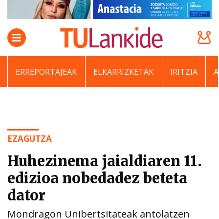
ERREPORTAJEAK
ELKARRIZKETAK
IRITZIA
EZAGUTZA
Huhezinema jaialdiaren 11.
edizioa nobedadez beteta
dator
Mondragon Unibertsitateak antolatzen