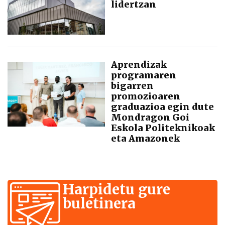
lidertzan
Aprendizak
programaren
bigarren
promozioaren
graduazioa egin dute
Mondragon Goi
Eskola Politeknikoak
eta Amazonek
Harpidetu gure
buletinera