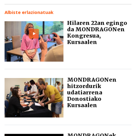
Albiste erlazionatuak
Hilaren 22an egingo
da MONDRAGONen
Kongresua,
Kursaalen
MONDRAGONen
hitzordurik
udatiarrena
Donostiako
Kursaalen
MONDRAGONek