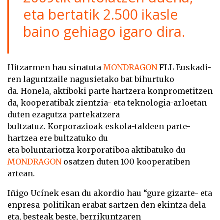
eta bertatik 2.500 ikasle
baino gehiago igaro dira.
Hitzarmen hau sinatuta
MONDRAGON
FLL Euskadi-
ren laguntzaile nagusietako bat bihurtuko
da. Honela, aktiboki parte hartzera konprometitzen
da, kooperatibak zientzia- eta teknologia-arloetan
duten ezagutza partekatzera
bultzatuz. Korporazioak eskola-taldeen parte-
hartzea ere bultzatuko du
eta boluntariotza korporatiboa aktibatuko du
MONDRAGON
osatzen duten 100 kooperatiben
artean.
Iñigo Ucínek esan du akordio hau “gure gizarte- eta
enpresa-politikan erabat sartzen den ekintza dela
eta, besteak beste, berrikuntzaren