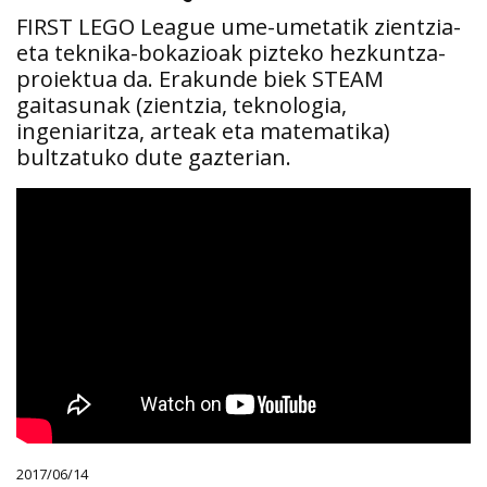
FIRST LEGO League ume-umetatik zientzia-
eta teknika-bokazioak pizteko hezkuntza-
proiektua da. Erakunde biek STEAM
gaitasunak (zientzia, teknologia,
ingeniaritza, arteak eta matematika)
bultzatuko dute gazterian.
2017/06/14