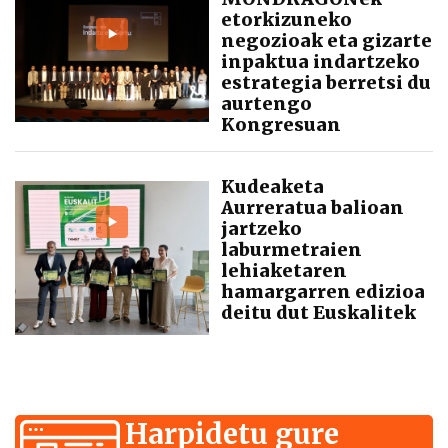
etorkizuneko
negozioak eta gizarte
inpaktua indartzeko
estrategia berretsi du
aurtengo
Kongresuan
Kudeaketa
Aurreratua balioan
jartzeko
laburmetraien
lehiaketaren
hamargarren edizioa
deitu dut Euskalitek
Harpidetu gure