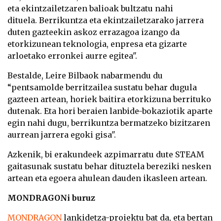
eta ekintzailetzaren balioak bultzatu nahi
dituela. Berrikuntza eta ekintzailetzarako jarrera
duten gazteekin askoz errazagoa izango da
etorkizunean teknologia, enpresa eta gizarte
arloetako erronkei aurre egitea".
Bestalde, Leire Bilbaok nabarmendu du
“pentsamolde berritzailea sustatu behar dugula
gazteen artean, horiek baitira etorkizuna berrituko
dutenak. Eta hori beraien lanbide-bokaziotik aparte
egin nahi dugu, berrikuntza bermatzeko bizitzaren
aurrean jarrera egoki gisa".
Azkenik, bi erakundeek azpimarratu dute STEAM
gaitasunak sustatu behar dituztela bereziki nesken
artean eta egoera ahulean dauden ikasleen artean.
MONDRAGONi buruz
MONDRAGON
lankidetza-proiektu bat da, eta bertan