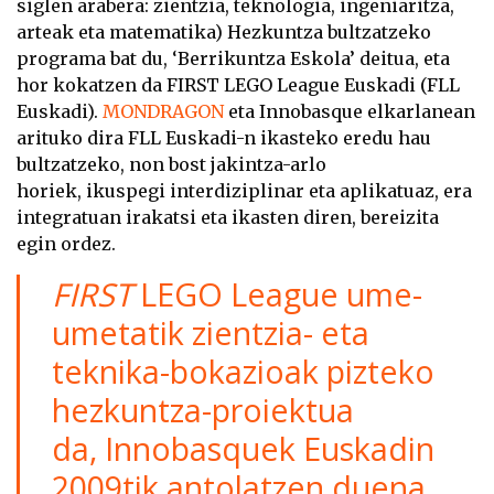
siglen arabera: zientzia, teknologia, ingeniaritza,
arteak eta matematika) Hezkuntza bultzatzeko
programa bat du, ‘Berrikuntza Eskola’ deitua, eta
hor kokatzen da FIRST LEGO League Euskadi (FLL
Euskadi).
MONDRAGON
eta Innobasque elkarlanean
arituko dira FLL Euskadi-n ikasteko eredu hau
bultzatzeko, non bost jakintza-arlo
horiek, ikuspegi interdiziplinar eta aplikatuaz, era
integratuan irakatsi eta ikasten diren, bereizita
egin ordez.
FIRST
LEGO League ume-
umetatik zientzia- eta
teknika-bokazioak pizteko
hezkuntza-proiektua
da, Innobasquek Euskadin
2009tik antolatzen duena,