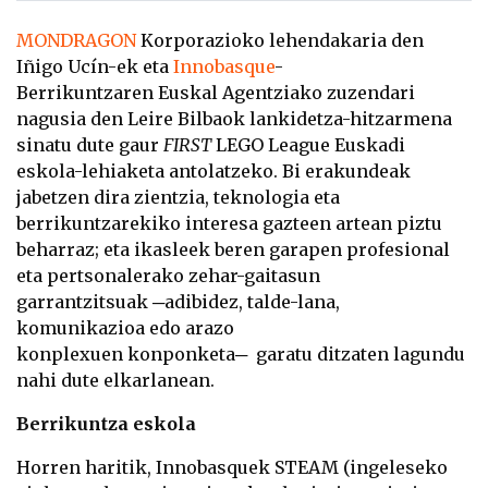
MONDRAGON
Korporazioko lehendakaria den
Iñigo Ucín-ek eta
Innobasque
-
Berrikuntzaren Euskal Agentziako zuzendari
nagusia den Leire Bilbaok lankidetza-hitzarmena
sinatu dute gaur
FIRST
LEGO League Euskadi
eskola-lehiaketa antolatzeko. Bi erakundeak
jabetzen dira zientzia, teknologia eta
berrikuntzarekiko interesa gazteen artean piztu
beharraz; eta ikasleek beren garapen profesional
eta pertsonalerako zehar-gaitasun
garrantzitsuak ─adibidez, talde-lana,
komunikazioa edo arazo
konplexuen konponketa─ garatu ditzaten lagundu
nahi dute elkarlanean.
Berrikuntza eskola
Horren haritik, Innobasquek STEAM (ingeleseko