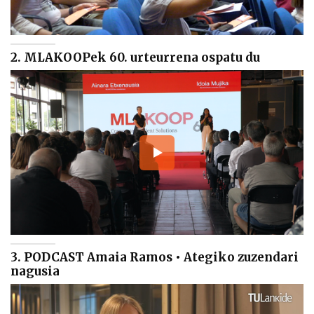
2. MLAKOOPek 60. urteurrena ospatu du
3. PODCAST Amaia Ramos • Ategiko zuzendari
nagusia