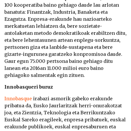
100 kooperatiba baino gehiago daude lau arlotan
banatuta: Finantzak, Industria, Banaketa eta
Ezagutza. Enpresa-erakunde hau nazioarteko
merkatuetan lehiatzen da, bere sozietate-
antolaketan metodo demokratikoak erabiltzen ditu,
eta bere lehentasunen artean enplegu-sorkuntza,
pertsonen giza eta lanbide-sustapena eta bere
gizarte-ingurunea garatzeko konpromisoa daude.
Gaur egun 75.000 pertsona baino gehiago ditu
lanean eta 2016an 11.000 milioi euro baino
gehiagoko salmentak egin zituen.
Innobasqueri buruz
Innobasque
irabazi asmorik gabeko erakunde
pribatua da, Eusko Jaurlaritzak herri-onurakotzat
joa, eta Zientzia, Teknologia eta Berrikuntzako
Euskal Sareko eragileek, enpresa pribatuek, euskal
erakunde publikoek, euskal enpresaburuen eta