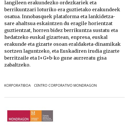
langileen erakundezko ordezkariek eta
berrikuntzari loturiko era guztietako erakundeek
osatua. Innobasquek plataforma eta lankidetza-
sare ahaltsua eskaintzen du eragile horientzat
guztientzat, horren bidez berrikuntza sustatu eta
hedatzeko euskal gizartean, enpresa, euskal
erakunde eta gizarte osoan eraldaketa-dinamikak
sortzen laguntzeko, eta Euskadiren irudia gizarte
berritzaile eta I+G+b-ko gune aurreratu gisa
zabaltzeko.
KORPORATIBOA
CENTRO CORPORATIVO MONDRAGON