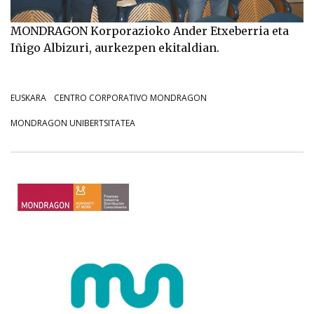
MONDRAGON Korporazioko Ander Etxeberria eta
Iñigo Albizuri, aurkezpen ekitaldian.
EUSKARA
CENTRO CORPORATIVO MONDRAGON
MONDRAGON UNIBERTSITATEA