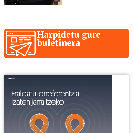
Harpidetu gure
buletinera