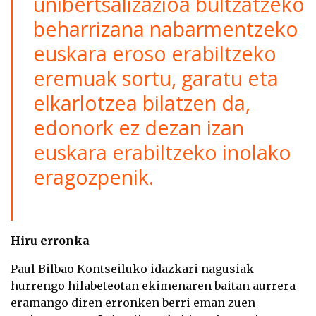
unibertsalizazioa bultzatzeko
beharrizana nabarmentzeko
euskara eroso erabiltzeko
eremuak sortu, garatu eta
elkarlotzea bilatzen da,
edonork ez dezan izan
euskara erabiltzeko inolako
eragozpenik.
Hiru erronka
Paul Bilbao Kontseiluko idazkari nagusiak
hurrengo hilabeteotan ekimenaren baitan aurrera
eramango diren erronken berri eman zuen