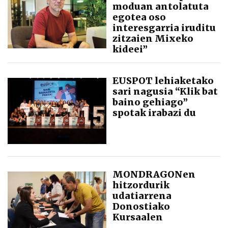
moduan antolatuta
egotea oso
interesgarria iruditu
zitzaien Mixeko
kideei”
EUSPOT lehiaketako
sari nagusia “Klik bat
baino gehiago”
spotak irabazi du
MONDRAGONen
hitzordurik
udatiarrena
Donostiako
Kursaalen