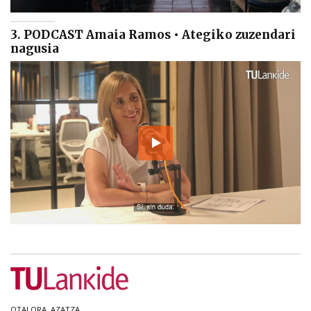
3. PODCAST Amaia Ramos • Ategiko zuzendari
nagusia
OTALORA. AZATZA.