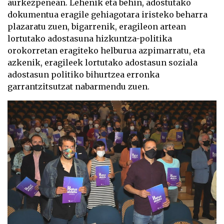
aurkezpenean. Lehenik eta behin, adostutako
dokumentua eragile gehiagotara iristeko beharra
plazaratu zuen, bigarrenik, eragileon artean
lortutako adostasuna hizkuntza-politika
orokorretan eragiteko helburua azpimarratu, eta
azkenik, eragileek lortutako adostasun soziala
adostasun politiko bihurtzea erronka
garrantzitsutzat nabarmendu zuen.