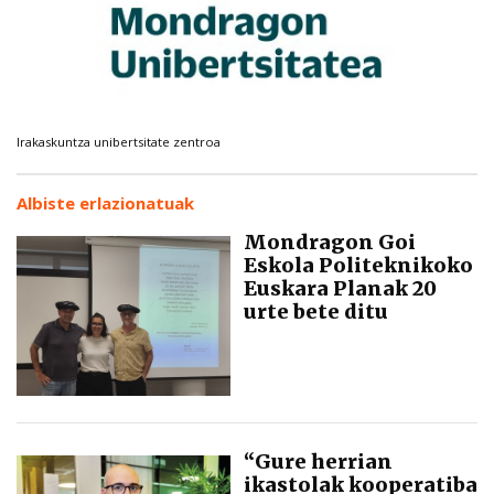
Irakaskuntza unibertsitate zentroa
Albiste erlazionatuak
Mondragon Goi
Eskola Politeknikoko
Euskara Planak 20
urte bete ditu
“Gure herrian
ikastolak kooperatiba