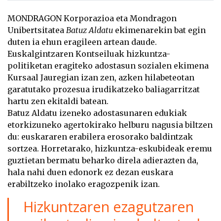
MONDRAGON Korporazioa eta Mondragon
Unibertsitatea
Batuz Aldatu
ekimenarekin bat egin
duten ia ehun eragileen artean daude.
Euskalgintzaren Kontseiluak hizkuntza-
politiketan eragiteko adostasun sozialen ekimena
Kursaal Jauregian izan zen, azken hilabeteotan
garatutako prozesua irudikatzeko baliagarritzat
hartu zen ekitaldi batean.
Batuz Aldatu izeneko adostasunaren edukiak
etorkizuneko agertokirako helburu nagusia biltzen
du: euskararen erabilera erosorako baldintzak
sortzea. Horretarako, hizkuntza-eskubideak eremu
guztietan bermatu beharko direla adierazten da,
hala nahi duen edonork ez dezan euskara
erabiltzeko inolako eragozpenik izan.
Hizkuntzaren ezagutzaren