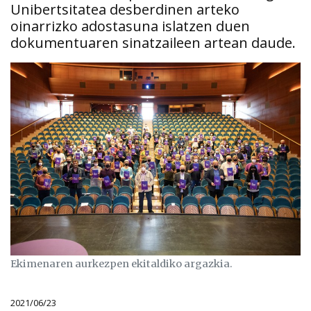
Unibertsitatea desberdinen arteko
oinarrizko adostasuna islatzen duen
dokumentuaren sinatzaileen artean daude.
Ekimenaren aurkezpen ekitaldiko argazkia.
2021/06/23