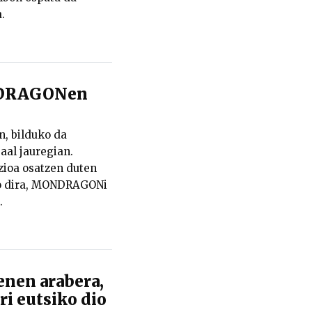
.
ONDRAGONen
n, bilduko da
al jauregian.
zioa osatzen duten
ko dira, MONDRAGONi
.
enen arabera,
i eutsiko dio