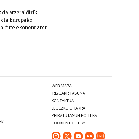
 da atzeraldirik
 eta Europako
uko dute ekonomiaren
WEB MAPA
IRISGARRITASUNA
KONTAKTUA
LEGEZKO OHARRA
PRIBATUTASUN POLITIKA
AK
COOKIEN POLITIKA