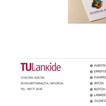
ALBISTE
ERREPO
ELKARRI
OTALORA. AZATZA.
IRITZIA
20.550 ARETXABALETA, GIPUZKOA.
BIZITZ
TEL.: 943 71 24 06
LANKIDE
ZOZKET