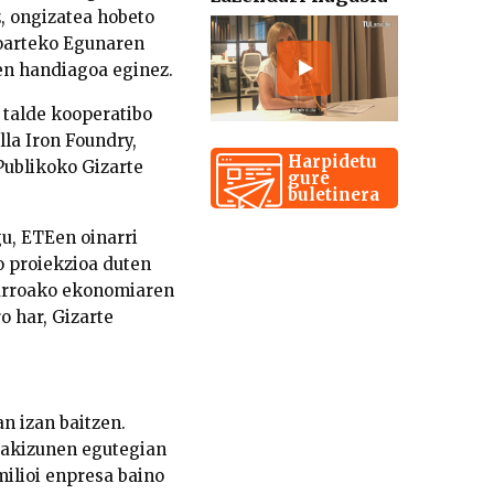
, ongizatea hobeto
ioarteko Egunaren
en handiagoa eginez.
 talde kooperatibo
la Iron Foundry,
Harpidetu
Publikoko Gizarte
gure
buletinera
u, ETEen oinarri
o proiekzioa duten
farroako ekonomiaren
o har, Gizarte
n izan baitzen.
spakizunen egutegian
milioi enpresa baino