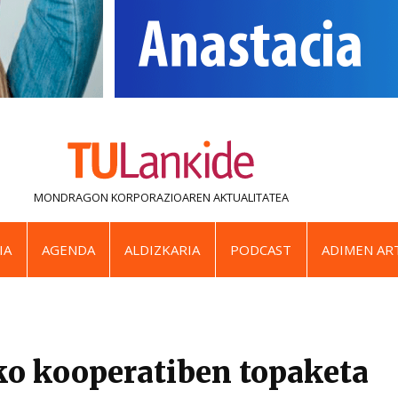
MONDRAGON KORPORAZIOAREN
AKTUALITATEA
IA
AGENDA
ALDIZKARIA
PODCAST
ADIMEN ART
ko kooperatiben topaketa