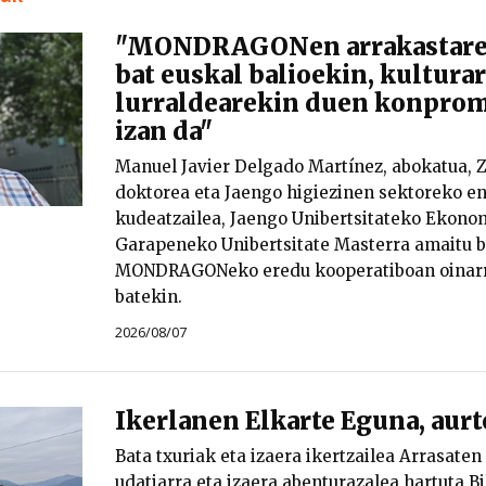
"MONDRAGONen arrakastare
bat euskal balioekin, kultura
lurraldearekin duen konprom
izan da"
Manuel Javier Delgado Martínez, abokatua, 
doktorea eta Jaengo higiezinen sektoreko e
kudeatzailea, Jaengo Unibertsitateko Ekonom
Garapeneko Unibertsitate Masterra amaitu b
MONDRAGONeko eredu kooperatiboan oinar
batekin.
2026/08/07
Ikerlanen Elkarte Eguna, aur
Bata txuriak eta izaera ikertzailea Arrasaten
udatiarra eta izaera abenturazalea hartuta B