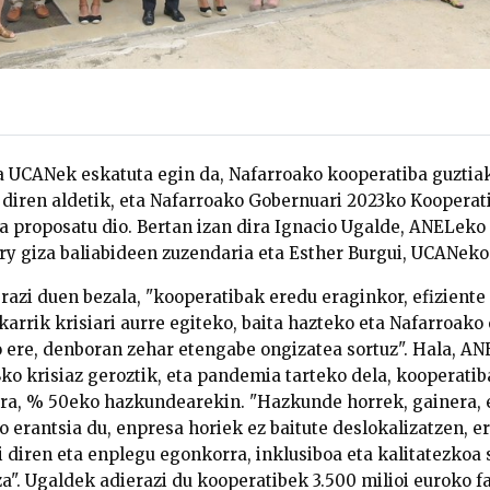
 UCANek eskatuta egin da, Nafarroako kooperatiba guztia
diren aldetik, eta Nafarroako Gobernuari 2023ko Kooperat
a proposatu dio. Bertan izan dira Ignacio Ugalde, ANELeko
ry giza baliabideen zuzendaria eta Esther Burgui, UCANeko
razi duen bezala, "kooperatibak eredu eraginkor, efiziente
karrik krisiari aurre egiteko, baita hazteko eta Nafarroak
 ere, denboran zehar etengabe ongizatea sortuz". Hala, A
 krisiaz geroztik, eta pandemia tarteko dela, kooperatib
ra, % 50eko hazkundearekin. "Hazkunde horrek, gainera, 
o erantsia du, enpresa horiek ez baitute deslokalizatzen, 
diren eta enplegu egonkorra, inklusiboa eta kalitatezkoa 
a". Ugaldek adierazi du kooperatibek 3.500 milioi euroko f