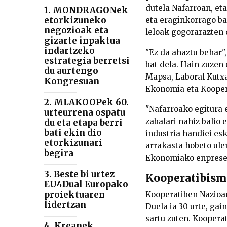
dutela Nafarroan, et
1. MONDRAGONek
etorkizuneko
eta eraginkorrago b
negozioak eta
leloak gogorarazten
gizarte inpaktua
indartzeko
"Ez da ahaztu behar"
estrategia berretsi
bat dela. Hain zuzen
du aurtengo
Mapsa, Laboral Kutxa
Kongresuan
Ekonomia eta Koopera
2. MLAKOOPek 60.
"Nafarroako egitura 
urteurrena ospatu
zabalari nahiz balio 
du eta etapa berri
bati ekin dio
industria handiei es
etorkizunari
arrakasta hobeto ule
begira
Ekonomiako enpresek
3. Beste bi urtez
Kooperatibism
EU4Dual Europako
proiektuaren
Kooperatiben Nazioar
lidertzan
Duela ia 30 urte, ga
sartu zuten. Kooperat
4. Kreanek