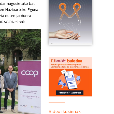
dar nagusietako bat
ben Nazioarteko Eguna
zia duten jarduera-
ONDRAGONekoak.
Bideo ikusienak