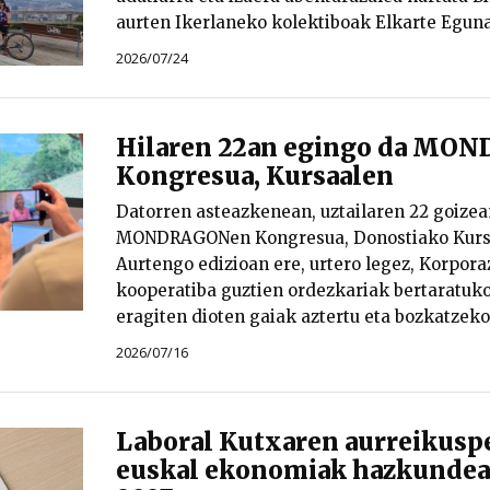
aurten Ikerlaneko kolektiboak Elkarte Eguna
2026/07/24
Hilaren 22an egingo da M
Kongresua, Kursaalen
Datorren asteazkenean, uztailaren 22 goizea
MONDRAGONen Kongresua, Donostiako Kursa
Aurtengo edizioan ere, urtero legez, Korpora
kooperatiba guztien ordezkariak bertaratu
eragiten dioten gaiak aztertu eta bozkatzeko
2026/07/16
Laboral Kutxaren aurreikusp
euskal ekonomiak hazkundear