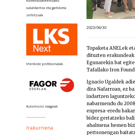
Kolektibitateentzako
sukaldaritza eta garbiketa
zerbitzuak
2023/06/30
Topaketa ANELek eta
dituzten erakundeak 
Egunarekin bat egite
Irtenbide profesionalak.
Tafallako Iron Found
Ignacio Ugaldek adie
dira Nafarroan, ez ba
indartzen laguntzeko
nabarmendu du 2008ko
Automozio osagaiak
enpresa-eredu bakar
bidez gertatzeko bali
ahalmena hemen bizi 
Irakurriena
pertsonengan baitatz