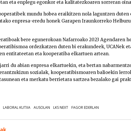
tan eta enplegu egonkor eta kalitatezkoaren sorreran oinar
ooperatibek mundu hobea eraikitzen nola laguntzen duten 
tutako enpresa-eredu honek Garapen Iraunkorreko Helburue
eratiboak bere egunerokoan Nafarroako 2023 Agendaren he
peratibismoa ordezkatzen duten bi erakundeek, UCANek e
en entitateetan eta kooperatiba elkartuen artean.
jarri du abian enpresa elkartuekin, eta bertan nabarmentz
erantzukizun sozialak, kooperatibismoaren balioekin lerro
asunean eta merkatu berrietara sartzea bezalako gai prak
LABORAL KUTXA
AUSOLAN
LKS NEXT
FAGOR EDERLAN
uak