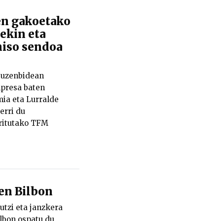
n gakoetako
rekin eta
iso sendoa
Zuzenbidean
npresa baten
ia eta Lurralde
erri du
ritutako TFM
ten Bilbon
 utzi eta janzkera
ilbon ospatu du