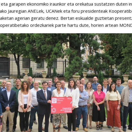
eta garapen ekonomiko iraunkor eta orekatua sustatzen duten in
oako Jauregian ANELek, UCANek eta foru presidenteak Kooperati
paketan agerian geratu denez. Bertan eskualde guztietan present
ooperatibetako ordezkariek parte hartu dute, horien artean M