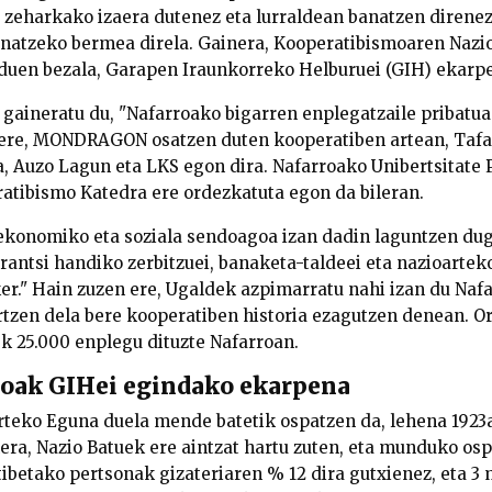
a zeharkako izaera dutenez eta lurraldean banatzen direnez
anatzeko bermea direla. Gainera, Kooperatibismoaren Naz
 duen bezala, Garapen Iraunkorreko Helburuei (GIH) ekarp
, gaineratu du, "Nafarroako bigarren enplegatzaile pribatua
 ere, MONDRAGON osatzen duten kooperatiben artean, Tafal
, Auzo Lagun eta LKS egon dira. Nafarroako Unibertsitate 
tibismo Katedra ere ordezkatuta egon da bileran.
ekonomiko eta soziala sendoagoa izan dadin laguntzen dug
erantsi handiko zerbitzuei, banaketa-taldeei eta nazioartek
ker." Hain zuzen ere, Ugaldek azpimarratu nahi izan du Na
rtzen dela bere kooperatiben historia ezagutzen denean. Or
 25.000 enplegu dituzte Nafarroan.
oak GIHei egindako ekarpena
teko Eguna duela mende batetik ospatzen da, lehena 1923a
inera, Nazio Batuek ere aintzat hartu zuten, eta munduko o
ibetako pertsonak gizateriaren % 12 dira gutxienez, eta 3 