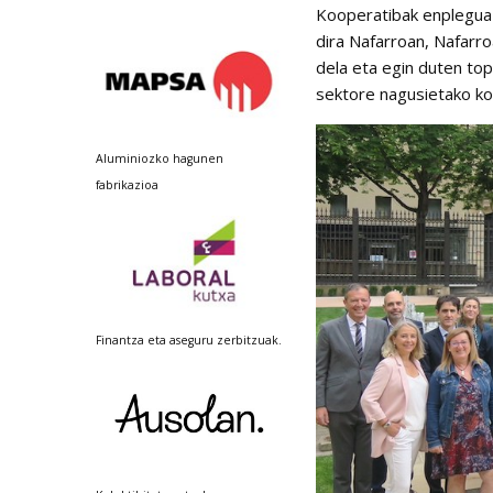
Kooperatibak enplegua 
dira Nafarroan, Nafarr
dela eta egin duten to
sektore nagusietako k
Aluminiozko hagunen
fabrikazioa
Finantza eta aseguru zerbitzuak.