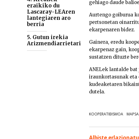
gehiago daude balioe
eraikiko du
Lascaray-LEAren
Aurtengo goiburua k
lantegiaren aro
pertsonetan oinarri
berria
ekarpenaren bidez.
5. Gutun irekia
Gainera, eredu koop
Arizmendiarrietari
ekarpenaz gain, koo
sustatzen dituzte ber
ANELek lantalde bat 
iraunkortasunak eta 
kudeaketaren bikaint
dutela.
KOOPERATIBISMOA
MAPSA
Albiste erlazionat