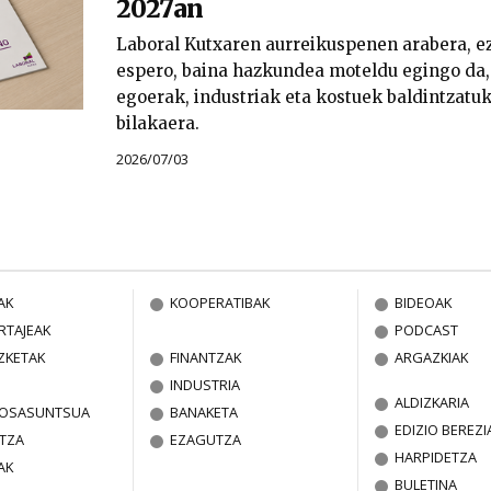
2027an
Laboral Kutxaren aurreikuspenen arabera, ez
espero, baina hazkundea moteldu egingo da,
egoerak, industriak eta kostuek baldintzat
bilakaera.
2026/07/03
AK
KOOPERATIBAK
BIDEOAK
RTAJEAK
PODCAST
ZKETAK
FINANTZAK
ARGAZKIAK
INDUSTRIA
ALDIZKARIA
A OSASUNTSUA
BANAKETA
EDIZIO BEREZI
TZA
EZAGUTZA
HARPIDETZA
AK
BULETINA