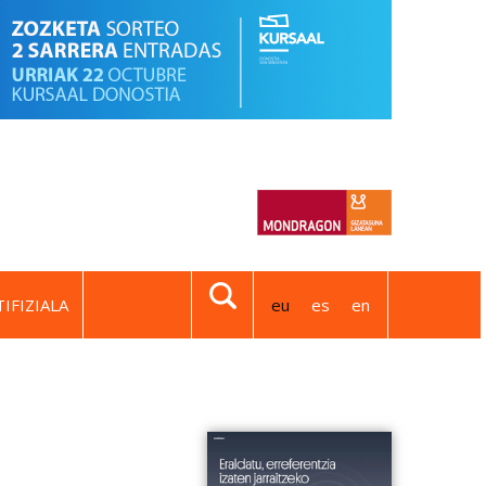
IFIZIALA
eu
es
en