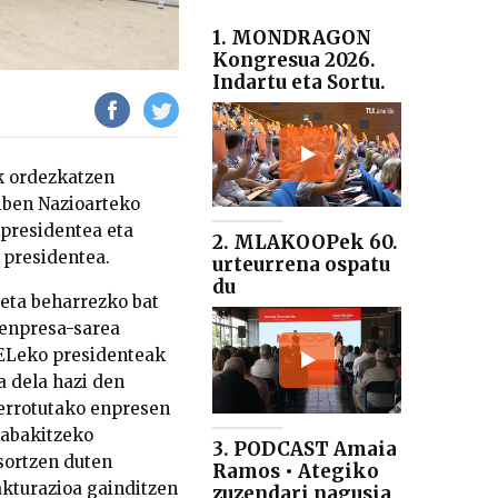
1. MONDRAGON
Kongresua 2026.
Indartu eta Sortu.
k ordezkatzen
iben Nazioarteko
 presidentea eta
2. MLAKOOPek 60.
 presidentea.
urteurrena ospatu
du
 eta beharrezko bat
o enpresa-sarea
NELeko presidenteak
a dela hazi den
errotutako enpresen
erabakitzeko
3. PODCAST Amaia
sortzen duten
Ramos • Ategiko
akturazioa gainditzen
zuzendari nagusia