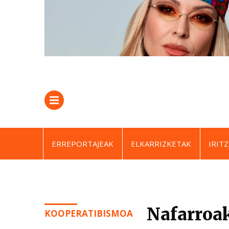
ERREPORTAJEAK
ELKARRIZKETAK
IRITZ
Nafarroa
KOOPERATIBISMOA