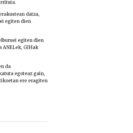
rituta.
erakustean datza,
i egiten dien
lburuei egiten dien
ta ANELek, GIHak
en da
katuta egoteaz gain,
tikoetan ere eragiten