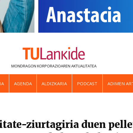
MONDRAGON KORPORAZIOAREN
AKTUALITATEA
IA
AGENDA
ALDIZKARIA
PODCAST
ADIMEN ART
tate-ziurtagiria duen pelle