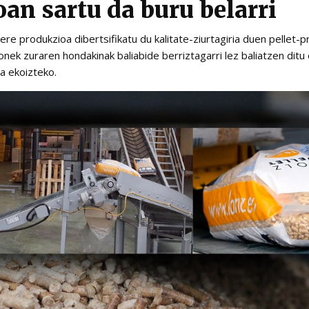
an sartu da buru belarri
re produkzioa dibertsifikatu du kalitate-ziurtagiria duen pellet-p
onek zuraren hondakinak baliabide berriztagarri lez baliatzen ditu
a ekoizteko.