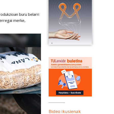
rodukzioan buru belarri
 erregai merke,
Bideo ikusienak