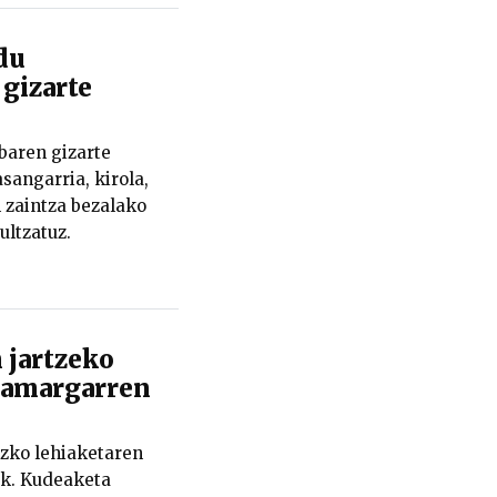
du
 gizarte
baren gizarte
sangarria, kirola,
n zaintza bezalako
ultzatuz.
 jartzeko
hamargarren
zko lehiaketaren
ek. Kudeaketa