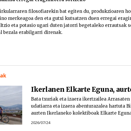
irkularraren filosofiarekin bat egiten du, produkzioaren h
aino merkeagoa den eta gutxi kutsatzen duen erregai eragi
altzio eta potasio ugari duten jatorri begetaleko errautsak s
 bezala erabilgarri direnak.
uak
Ikerlanen Elkarte Eguna, aur
Bata txuriak eta izaera ikertzailea Arrasaten
udatiarra eta izaera abenturazalea hartuta B
aurten Ikerlaneko kolektiboak Elkarte Eguna
2026/07/24