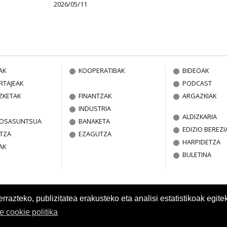
2026/05/11
AK
KOOPERATIBAK
BIDEOAK
RTAJEAK
PODCAST
ZKETAK
FINANTZAK
ARGAZKIAK
INDUSTRIA
ALDIZKARIA
A OSASUNTSUA
BANAKETA
EDIZIO BEREZI
TZA
EZAGUTZA
HARPIDETZA
AK
BULETINA
azteko, publizitatea erakusteko eta analisi estatistikoak egite
re cookie politika