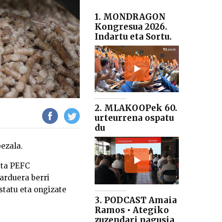
1. MONDRAGON
Kongresua 2026.
Indartu eta Sortu.
2. MLAKOOPek 60.
urteurrena ospatu
du
bezala.
eta PEFC
jarduera berri
tatu eta ongizate
3. PODCAST Amaia
Ramos • Ategiko
zuzendari nagusia