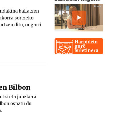
ondakina baliatzen
nkorra sortzeko.
ortzen ditu, ongarri
Harpidetu
gure
buletinera
ten Bilbon
 utzi eta janzkera
ilbon ospatu du
.