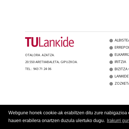
ALBISTE
ERREPO
ELKARRI
OTALORA. AZATZA.
IRITZIA
20.550 ARETXABALETA, GIPUZKOA.
BIZITZ
TEL.: 943 71 24 06
LANKIDE
ZOZKET
Webgune honek cookie-ak erabiltzen ditu zure nabigazioa err
hauen erabilera onartzen duzula ulertuko dugu.
Irakurri gu