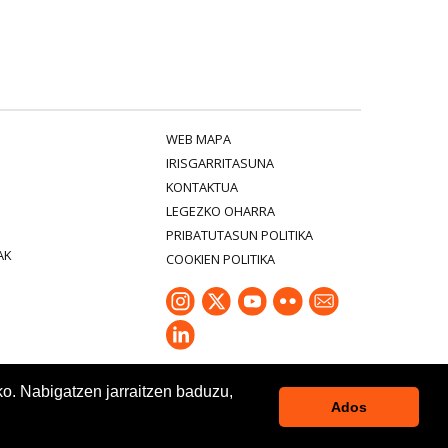
WEB MAPA
IRISGARRITASUNA
KONTAKTUA
LEGEZKO OHARRA
PRIBATUTASUN POLITIKA
AK
COOKIEN POLITIKA
ko. Nabigatzen jarraitzen baduzu,
Ados