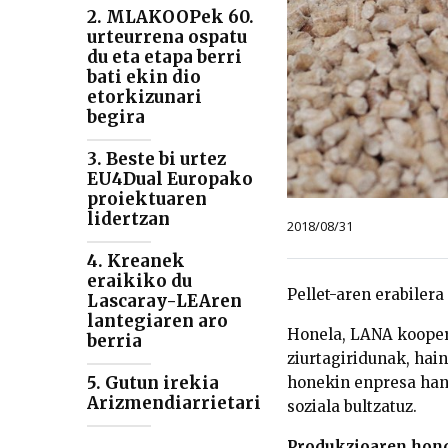
2. MLAKOOPek 60.
urteurrena ospatu
du eta etapa berri
bati ekin dio
etorkizunari
begira
3. Beste bi urtez
EU4Dual Europako
proiektuaren
lidertzan
2018/08/31
4. Kreanek
eraikiko du
Pellet-aren erabilera
Lascaray-LEAren
lantegiaren aro
Honela, LANA koopera
berria
ziurtagiridunak, hain
5. Gutun irekia
honekin enpresa hand
Arizmendiarrietari
soziala bultzatuz.
Produkzioaren hond