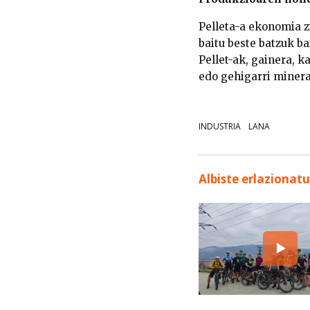
Pelleta-a ekonomia z
baitu beste batzuk b
Pellet-ak, gainera, k
edo gehigarri mineral
INDUSTRIA
LANA
Albiste erlazionat