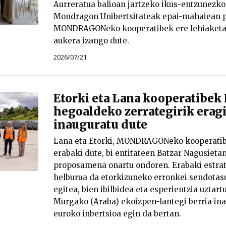
Aurreratua balioan jartzeko ikus-entzunezko
Mondragon Unibertsitateak epai-mahaiean p
MONDRAGONeko kooperatibek ere lehiaketa
aukera izango dute.
2026/07/21
Etorki eta Lana kooperatibek
hegoaldeko zerrategirik erag
inauguratu dute
Lana eta Etorki, MONDRAGONeko kooperatibe
erabaki dute, bi entitateen Batzar Nagusietan
proposamena onartu ondoren. Erabaki estra
helburua da etorkizuneko erronkei sendotas
egitea, bien ibilbidea eta esperientzia uztar
Murgako (Araba) ekoizpen-lantegi berria inau
euroko inbertsioa egin da bertan.