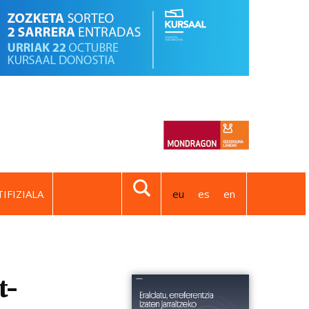
IFIZIALA
eu
es
en
t-