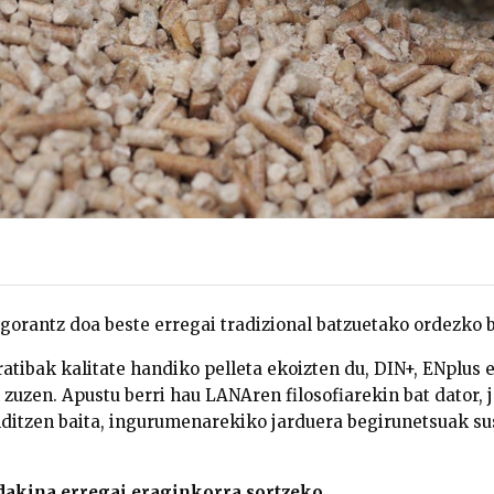
 gorantz doa beste erregai tradizional batzuetako ordezko 
tibak kalitate handiko pelleta ekoizten du, DIN+, ENplus 
 zuzen. Apustu berri hau LANAren filosofiarekin bat dator, 
itzen baita, ingurumenarekiko jarduera begirunetsuak sus
akina erregai eraginkorra sortzeko