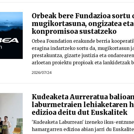
Orbeak bere Fundazioa sortu 
mugikortasuna, ongizatea eta
konpromisoa sustatzeko
Orbea Foundation erakunde berria kooperati
eragina indartzeko sortu da, mugikortasun ja
prestakuntza, gizarte justizia eta ondareare
arloetan proiektu propioak eta lankidetzak b
2026/07/24
Kudeaketa Aurreratua balioan
laburmetraien lehiaketaren 
edizioa deitu dut Euskalitek
'Kudeaketa Laburrean' izeneko ikus-entzune
hamargarren edizioa abian jarri du Euskalit