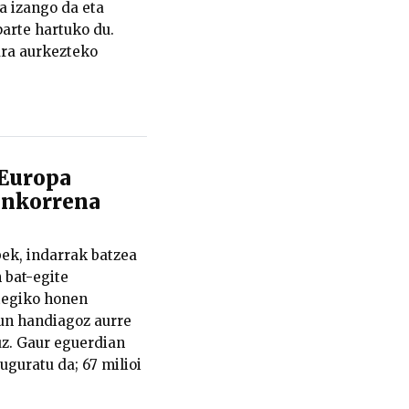
a izango da eta
arte hartuko du.
ra aurkezteko
 Europa
inkorrena
k, indarrak batzea
 bat-egite
tegiko honen
un handiagoz aurre
tuz. Gaur eguerdian
guratu da; 67 milioi