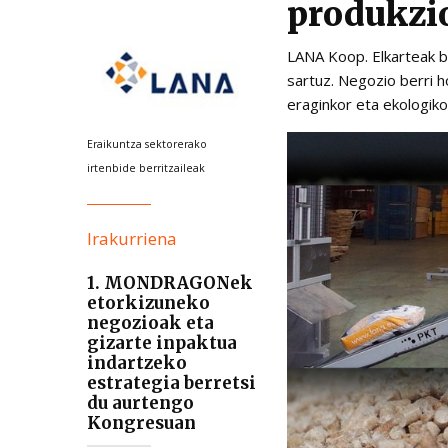
produkzio
LANA Koop. Elkarteak be
sartuz. Negozio berri h
eraginkor eta ekologiko
Eraikuntza sektorerako
irtenbide berritzaileak
Irakurriena
1. MONDRAGONek
etorkizuneko
negozioak eta
gizarte inpaktua
indartzeko
estrategia berretsi
du aurtengo
Kongresuan