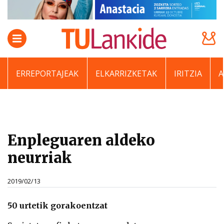
ERREPORTAJEAK
ELKARRIZKETAK
IRITZIA
Enpleguaren aldeko
neurriak
2019/02/13
50 urtetik gorakoentzat