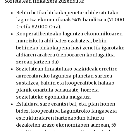
Sozietatean finkatzera zuzenduta:
Behin betiko birkokapenetara bideratutako
laguntza ekonomikoak %15 handitzea (71.000
€-etik 82.000 €-ra).
Kooperatibentzako laguntza ekonomikoaren
murrizketa aldi batez ezabatzea, behin-
behineko birkokapena hasi zenetik igarotako
aldiaren arabera (denboraren kontagailua
zeroan jartzen da).
Sozietatean finkatutako bazkideak erretiro
aurreraturako laguntza planetan sartzea
sustatzea, baldin eta kooperatibek halako
planik onartuta badaukate, horrela
sozietateko egonaldia mugatuz.
Estaldura sare erantsi bat, eta, plan honen
bidez, kooperatiba LagunAroko langabezia
estrukturalaren hartzekodun bihurtu
dezaketen arazo ekonomikoen aurrean, 55