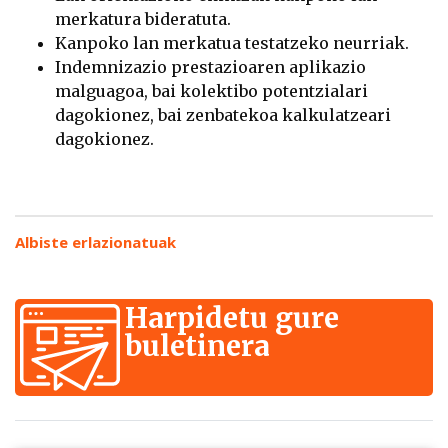
merkatura bideratuta.
Kanpoko lan merkatua testatzeko neurriak.
Indemnizazio prestazioaren aplikazio
malguagoa, bai kolektibo potentzialari
dagokionez, bai zenbatekoa kalkulatzeari
dagokionez.
Albiste erlazionatuak
Harpidetu gure
buletinera