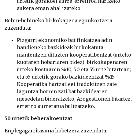
urtetik gorakoei aurre-erretiroa hartzeko
aukera eman ahal izateko.
Behin-behineko birkokapena egonkortzera
zuzenduta:
Pizgarri ekonomiko bat finkatzea adin
handieneko bazkideak birkokatuta
mantentzen dituzten kooperatibentzat (urteko
kuotaren hobariaren bidez): birkokapenaren
urteko kostuaren %10, 50 eta 55 urte bitartean;
eta 55 urtetik gorako bazkideentzat %15.
Kooperatiba hartzaileei iradokitzen zaie
laguntza horren zati bat bazkidearen
mesedetan bideratzeko, Arogestionen bitartez,
erretiro aurreratua bultzatzeko.
50 urtetik beherakoentzat
Enplegagarritasuna hobetzera zuzenduta: