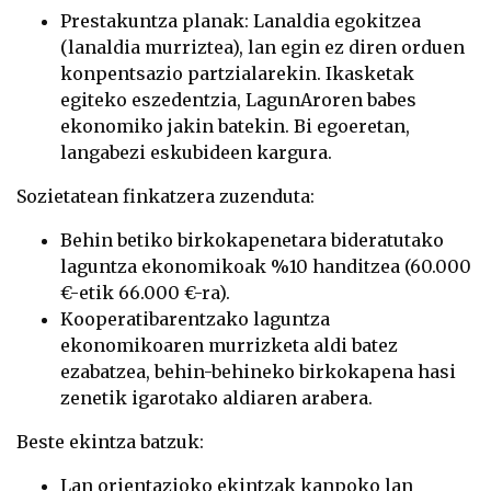
Prestakuntza planak: Lanaldia egokitzea
(lanaldia murriztea), lan egin ez diren orduen
konpentsazio partzialarekin. Ikasketak
egiteko eszedentzia, LagunAroren babes
ekonomiko jakin batekin. Bi egoeretan,
langabezi eskubideen kargura.
Sozietatean finkatzera zuzenduta:
Behin betiko birkokapenetara bideratutako
laguntza ekonomikoak %10 handitzea (60.000
€-etik 66.000 €-ra).
Kooperatibarentzako laguntza
ekonomikoaren murrizketa aldi batez
ezabatzea, behin-behineko birkokapena hasi
zenetik igarotako aldiaren arabera.
Beste ekintza batzuk:
Lan orientazioko ekintzak kanpoko lan