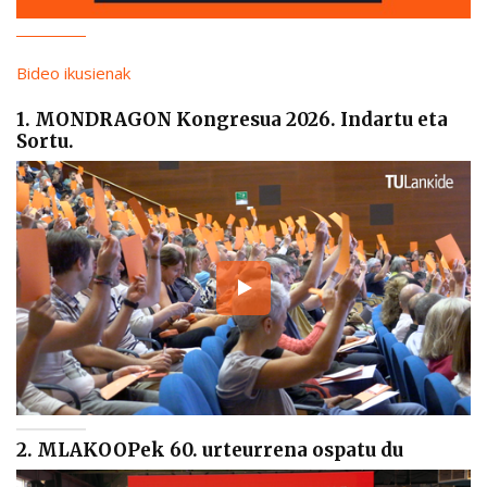
Bideo ikusienak
1. MONDRAGON Kongresua 2026. Indartu eta
Sortu.
2. MLAKOOPek 60. urteurrena ospatu du