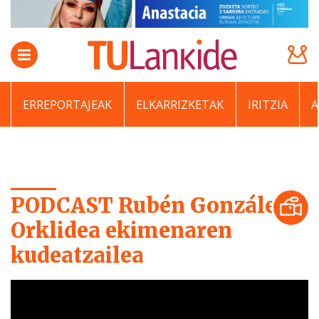
ERREPORTAJEAK
ELKARRIZKETAK
IRITZIA
PODCAST Rubén González,
Orklidea ekimenaren
kudeatzailea