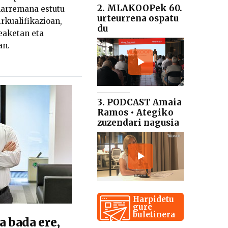
2. MLAKOOPek 60.
harremana estutu
urteurrena ospatu
irkualifikazioan,
du
eaketan eta
an.
3. PODCAST Amaia
Ramos • Ategiko
zuzendari nagusia
Harpidetu
gure
buletinera
 bada ere,