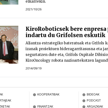
elkarrekin.
2021/10/26
KiroRoboticsek bere enpresa 
indartu du Grifolsen eskutik
Aliantza estrategiko bateratuak eta Grifols k
izanak proiektuen bideragarritasusna eta ja
segurtatzen dute eta, Grifols Ospitale Dibisio
KiroOncology robota nazioartekotzen lagund
2014/09/19
AK
KOOPERATIBAK
BIDEOAK
RTAJEAK
PODCAST
ZKETAK
FINANTZAK
ARGAZKIAK