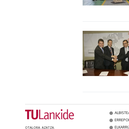
ALBISTE
ERREPO
ELKARRI
OTALORA. AZATZA.