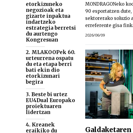
etorkizuneko
MONDRAGONeko koop
negozioak eta
90 esportatzen dute,
gizarte inpaktua
sektorerako soluzio
indartzeko
erreferente gisa fink
estrategia berretsi
du aurtengo
2026/06/09
Kongresuan
2. MLAKOOPek 60.
urteurrena ospatu
du eta etapa berri
bati ekin dio
etorkizunari
begira
3. Beste bi urtez
EU4Dual Europako
proiektuaren
lidertzan
4. Kreanek
Galdaketaren
eraikiko du