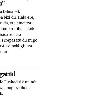
a”
 Dibisioak
 bizi du. Hala ere,
an da, eta emaitza
o kooperatiba askok.
isioaren eta
 errepasatu du Iñigo
Automobilgintza
ekin.
gatik!
die Euskaditik mundu
sa kooperatiboei.
k.