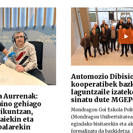
Automozio Dibisi
kooperatibek baz
laguntzaile izatek
a Aurrenak:
sinatu dute MGEP
aino gehiago
Mondragon Goi Eskola Pol
rikuntzan,
(Mondragon Unibertsitatea)
aiekin eta
egindako bisitarekin eta a
balarekin
formalizatu da bazkidetza.