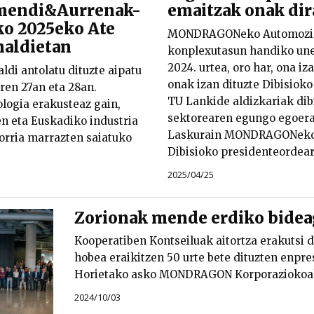
amendi&Aurrenak-
emaitzak onak dir
ko 2025eko Ate
MONDRAGONeko Automozio
naldietan
konplexutasun handiko unea
2024. urtea, oro har, ona iz
aldi antolatu dituzte aipatu
onak izan dituzte Dibisiok
ren 27an eta 28an.
TU Lankide aldizkariak dib
logia erakusteaz gain,
sektorearen egungo egoera
n eta Euskadiko industria
Laskurain MONDRAGONeko 
orria marrazten saiatuko
Dibisioko presidenteordear
2025/04/25
Zorionak mende erdiko bidea
Kooperatiben Kontseiluak aitortza erakutsi 
hobea eraikitzen 50 urte bete dituzten enpre
Horietako asko MONDRAGON Korporaziokoa
2024/10/03