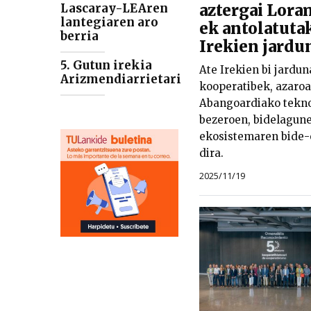
aztergai Lor
Lascaray-LEAren
lantegiaren aro
ek antolatuta
berria
Irekien jardu
5. Gutun irekia
Ate Irekien bi jardun
Arizmendiarrietari
kooperatibek, azaroa
Abangoardiako tekno
bezeroen, bidelagune
ekosistemaren bide-
dira.
2025/11/19