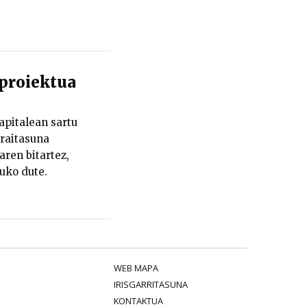
proiektua
apitalean sartu
rraitasuna
aren bitartez,
uko dute.
WEB MAPA
IRISGARRITASUNA
KONTAKTUA