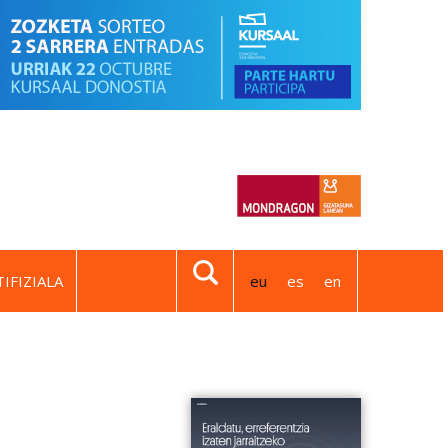
IFIZIALA
eu
es
en