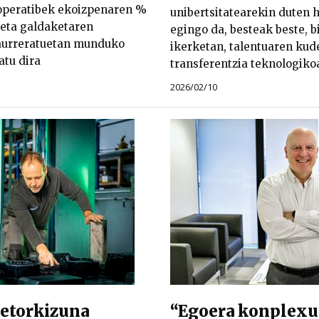
eratibek ekoizpenaren %
unibertsitatearekin duten 
 eta galdaketaren
egingo da, besteak beste, b
 aurreratuetan munduko
ikerketan, talentuaren kud
atu dira
transferentzia teknologiko
2026/02/10
 etorkizuna
“Egoera konplexua