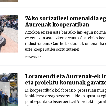
74ko sortzaileei omenaldia eg
Aurrenak kooperatiban
Atzokoa ez zen aste barruko lan-egun norma
ez zen izan asteazken arrunta Gasteizko koo
industrialean. Gaurko bazkideek omenaldia e
urte kooperatiba sortu zutenei.
2024/03/07
Loramendi eta Aurrenak-ek i
eta proiektu komunak garatze
Bi kooperatibak kolaborazio-prozesuan murg
lankidetza areagotzearen aldeko apustua egi
punta-puntako bezeroentzat 5 proiektu garat