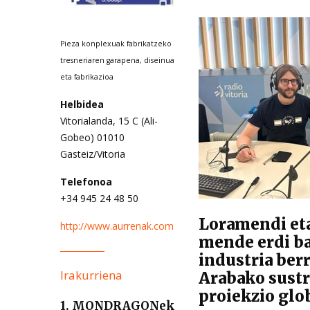
Pieza konplexuak fabrikatzeko
tresneriaren garapena, diseinua
eta fabrikazioa
Helbidea
Vitorialanda, 15 C (Ali-
Gobeo) 01010
Gasteiz/Vitoria
Telefonoa
+34 945 24 48 50
Loramendi et
http://www.aurrenak.com
mende erdi b
industria ber
Irakurriena
Arabako sustr
proiekzio glo
1. MONDRAGONek