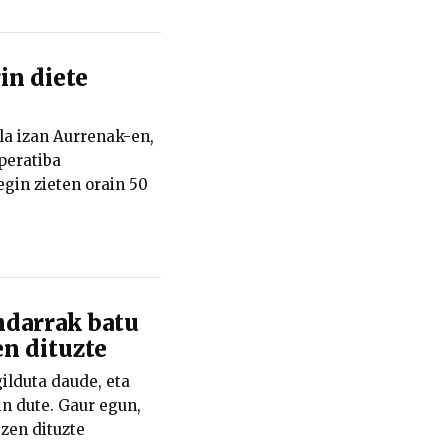
in diete
la izan Aurrenak-en,
peratiba
gin zieten orain 50
ndarrak batu
n dituzte
ilduta daude, eta
n dute. Gaur egun,
zen dituzte