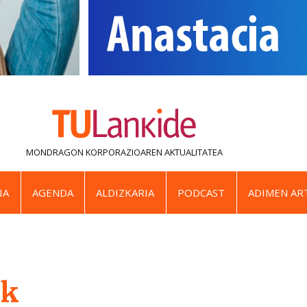
MONDRAGON KORPORAZIOAREN
AKTUALITATEA
IA
AGENDA
ALDIZKARIA
PODCAST
ADIMEN ART
ak