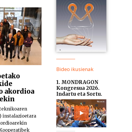
Bideo ikusienak
oetako
1. MONDRAGON
kide
Kongresua 2026.
o akordioa
Indartu eta Sortu.
ekin
iteknikoaren
 instalazioetara
kordioarekin
 Kooperatibek