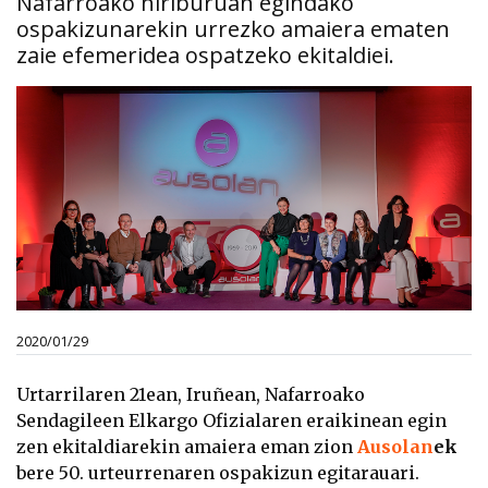
Nafarroako hiriburuan egindako
ospakizunarekin urrezko amaiera ematen
zaie efemeridea ospatzeko ekitaldiei.
2020/01/29
Urtarrilaren 21ean, Iruñean, Nafarroako
Sendagileen Elkargo Ofizialaren eraikinean egin
zen ekitaldiarekin amaiera eman zion
Ausolan
ek
bere 50. urteurrenaren ospakizun egitarauari.