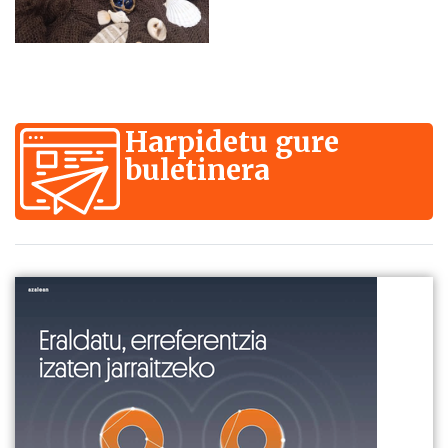
Harpidetu gure
buletinera