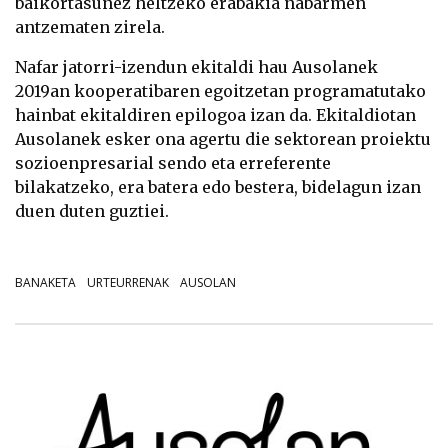
baikortasunez heltzeko erabakia nabarmen
antzematen zirela.
Nafar jatorri-izendun ekitaldi hau Ausolanek
2019an kooperatibaren egoitzetan programatutako
hainbat ekitaldiren epilogoa izan da. Ekitaldiotan
Ausolanek esker ona agertu die sektorean proiektu
sozioenpresarial sendo eta erreferente
bilakatzeko, era batera edo bestera, bidelagun izan
duen duten guztiei.
BANAKETA
URTEURRENAK
AUSOLAN