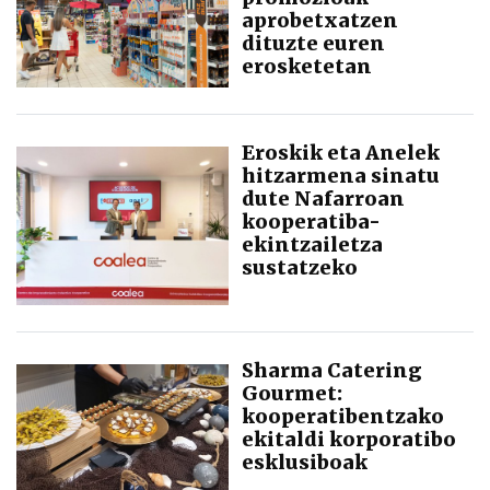
aprobetxatzen
dituzte euren
erosketetan
Eroskik eta Anelek
hitzarmena sinatu
dute Nafarroan
kooperatiba-
ekintzailetza
sustatzeko
Sharma Catering
Gourmet:
kooperatibentzako
ekitaldi korporatibo
esklusiboak