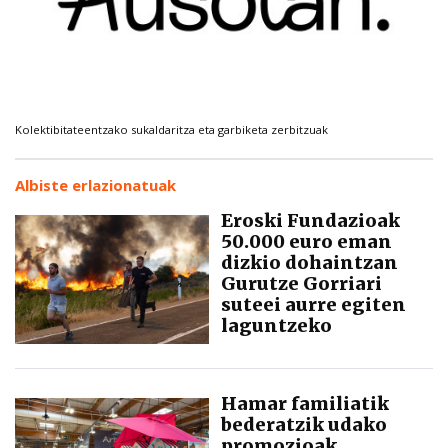
Kolektibitateentzako sukaldaritza eta garbiketa zerbitzuak
Albiste erlazionatuak
Eroski Fundazioak
50.000 euro eman
dizkio dohaintzan
Gurutze Gorriari
suteei aurre egiten
laguntzeko
Hamar familiatik
bederatzik udako
promozioak