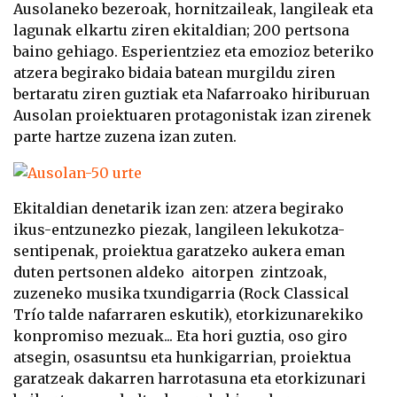
Ausolaneko bezeroak, hornitzaileak, langileak eta
lagunak elkartu ziren ekitaldian; 200 pertsona
baino gehiago. Esperientziez eta emozioz beteriko
atzera begirako bidaia batean murgildu ziren
bertaratu ziren guztiak eta Nafarroako hiriburuan
Ausolan proiektuaren protagonistak izan zirenek
parte hartze zuzena izan zuten.
Ekitaldian denetarik izan zen: atzera begirako
ikus-entzunezko piezak, langileen lekukotza-
sentipenak, proiektua garatzeko aukera eman
duten pertsonen aldeko aitorpen zintzoak,
zuzeneko musika txundigarria (Rock Classical
Trío talde nafarraren eskutik), etorkizunarekiko
konpromiso mezuak... Eta hori guztia, oso giro
atsegin, osasuntsu eta hunkigarrian, proiektua
garatzeak dakarren harrotasuna eta etorkizunari