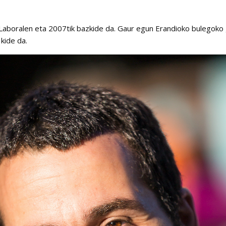
Laboralen eta 2007tik bazkide da. Gaur egun Erandioko bulegoko
 kide da.