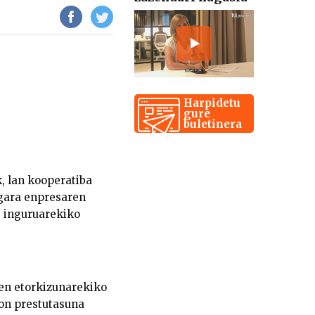
Harpidetu
gure
buletinera
, lan kooperatiba
 gara enpresaren
e inguruarekiko
ren etorkizunarekiko
on prestutasuna