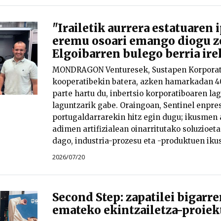
"Irailetik aurrera estatuaren 
eremu osoari emango diogu ze
Elgoibarren bulego berria ire
MONDRAGON Venturesek, Sustapen Korporat
kooperatibekin batera, azken hamarkadan 4
parte hartu du, inbertsio korporatiboaren la
laguntzarik gabe. Oraingoan, Sentinel enpre
portugaldarrarekin hitz egin dugu; ikusmen a
adimen artifizialean oinarritutako soluzioeta
dago, industria-prozesu eta -produktuen ik
2026/07/20
Second Step: zapatilei bigarre
emateko ekintzailetza-proiek