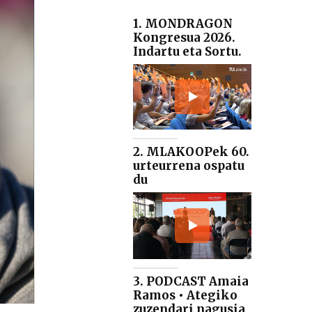
1. MONDRAGON
Kongresua 2026.
Indartu eta Sortu.
2. MLAKOOPek 60.
urteurrena ospatu
du
3. PODCAST Amaia
Ramos • Ategiko
zuzendari nagusia