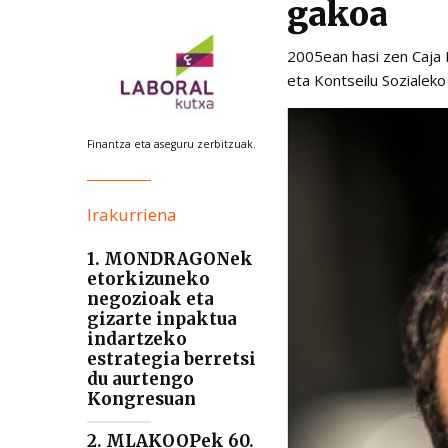
gakoa
2005ean hasi zen Caja 
eta Kontseilu Sozialeko
Finantza eta aseguru zerbitzuak.
Irakurriena
1. MONDRAGONek
etorkizuneko
negozioak eta
gizarte inpaktua
indartzeko
estrategia berretsi
du aurtengo
Kongresuan
2. MLAKOOPek 60.