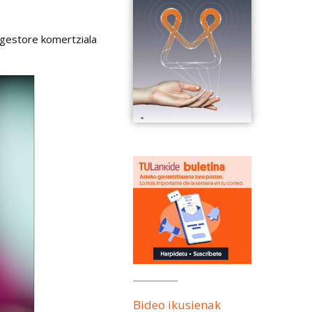
 gestore komertziala
Bideo ikusienak