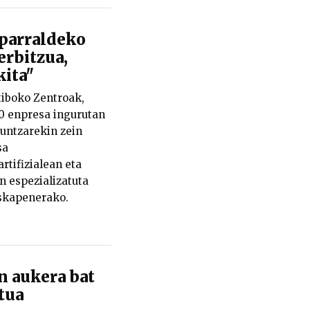
iparraldeko
rbitzua,
kita"
iboko Zentroak,
0 enpresa ingurutan
guntzarekin zein
sa
rtifizialean eta
n espezializatuta
uskapenerako.
n aukera bat
tua