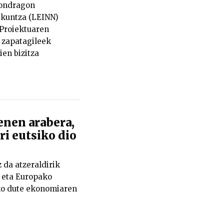
Mondragon
ikuntza (LEINN)
 Proiektuaren
o zapatagileek
en bizitza
enen arabera,
i eutsiko dio
 da atzeraldirik
 eta Europako
uko dute ekonomiaren