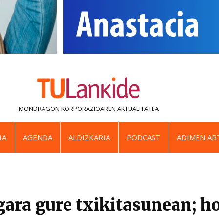
MONDRAGON KORPORAZIOAREN
AKTUALITATEA
IA
AGENDA
ALDIZKARIA
PODCAST
ADIMEN ART
ara gure txikitasunean; ho