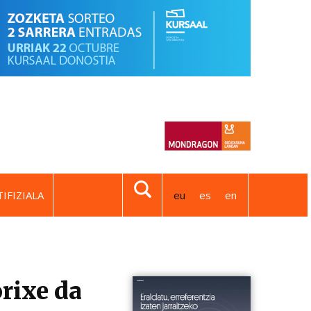
IFIZIALA
eu
es
en
rixe da