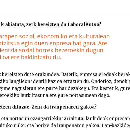
ik abiatuta, zerk bereizten du LaboralKutxa?
arapen sozial, ekonomiko eta kulturalean
tzitsua egin duen enpresa bat gara. Are
ientzia sozial horrek bezeroekin dugun
iloa ere baldintzatu du.
k bereizten dute erakundea. Batetik, enpresa ereduak berak
kiko langileon identifikazioa errazten du. Ondorioz, denok
 gune nagusietan ere parte har dezakegu. Eta bestetik, gur
eroekiko hurbiltasuna ere gure nortasunean dago.
tetzen dituzue. Zein da iraupenaren gakoa?
 eta nortasun ezaugarriekin jarraituta, lankideok enpresa
ituko nuke; eta horixe da iraupenaren gakoa. Lan-bazkide