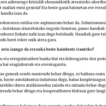
 zen azkenengo krisialdi ekonomikotik ateratzeko akordio
 mailari eutsi geniola! Eta beste garai batzuetan ere erreal
 handia izan da.
orokorraren estiloa ere azpimarratu behar da. Zuhurtasune
a. Arriskuan oinarritutako negozio honetan, pauso handia
gonkorra finkatu nahi izan dugu betidanik. Handiak gure tx
du horri esker onik atera gara.
, zein izango da erronka beste hainbeste irauteko?
 eta erregulatzaileei banka bizi eta bideragarria den proi
a bai eraginkorrak eta errentagarria.
dar guneak sendo mantendu behar ditugu, ez baikara orain 
, barne antolakuntza indartsua dugu, baina konplexuagoa 
arekiko duten atxikimendua zaindu eta mimatu behar dugu.
tendu behar ditugu eta kooperatibaren bizitzan gure langi