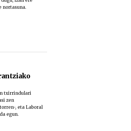
dugu, izan ere
e nortasuna.
rantziako
 txirrindulari
si zen
torren-, eta Laboral
 da egun.