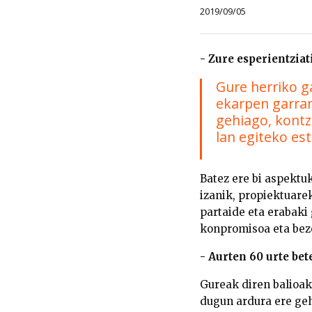
2019/09/05
- Zure esperientziat
Gure herriko g
ekarpen garran
gehiago, kontz
lan egiteko est
Batez ere bi aspektu
izanik, propiektuare
partaide eta erabaki
konpromisoa eta bez
- Aurten 60 urte be
Gureak diren balioak
dugun ardura ere geh