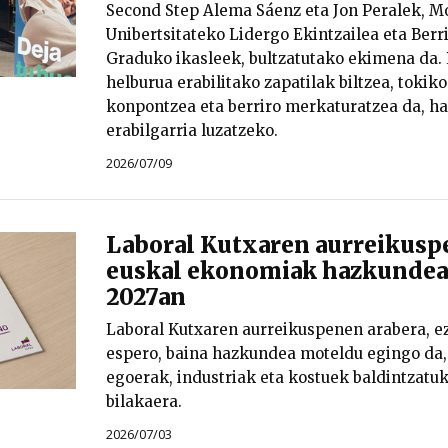
Second Step Alema Sáenz eta Jon Peralek, 
Unibertsitateko Lidergo Ekintzailea eta Berr
Graduko ikasleek, bultzatutako ekimena da.
helburua erabilitako zapatilak biltzea, tokik
konpontzea eta berriro merkaturatzea da, hai
erabilgarria luzatzeko.
2026/07/09
Laboral Kutxaren aurreikusp
euskal ekonomiak hazkundear
2027an
Laboral Kutxaren aurreikuspenen arabera, ez
espero, baina hazkundea moteldu egingo da,
egoerak, industriak eta kostuek baldintzat
bilakaera.
2026/07/03