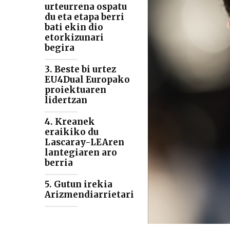
urteurrena ospatu
du eta etapa berri
bati ekin dio
etorkizunari
begira
3. Beste bi urtez
EU4Dual Europako
proiektuaren
lidertzan
4. Kreanek
eraikiko du
Lascaray-LEAren
lantegiaren aro
berria
5. Gutun irekia
Arizmendiarrietari