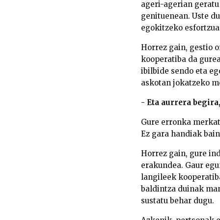
ageri-agerian geratu
genituenean. Uste dut
egokitzeko esfortzua
Horrez gain, gestio 
kooperatiba da gure
ibilbide sendo eta e
askotan jokatzeko mo
- Eta aurrera begira
Gure erronka merkatu
Ez gara handiak bain
Horrez gain, gure in
erakundea. Gaur egun
langileek kooperatib
baldintza duinak man
sustatu behar dugu.