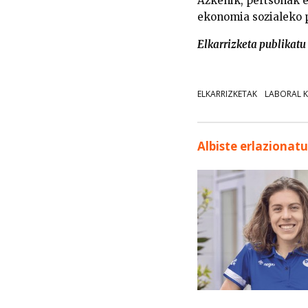
Azkenik, pertsonak 
ekonomia sozialeko p
Elkarrizketa publikatu
ELKARRIZKETAK
LABORAL 
Albiste erlazionat