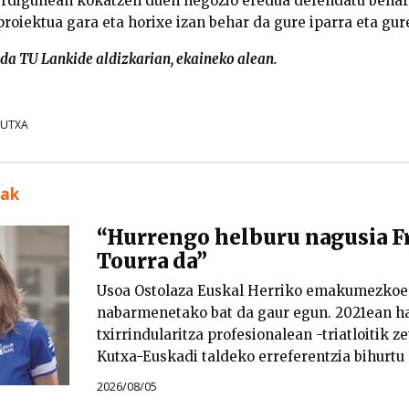
erdigunean kokatzen duen negozio eredua defendatu behar 
roiektua gara eta horixe izan behar da gure iparra eta gur
 da TU Lankide aldizkarian, ekaineko alean.
KUTXA
uak
“Hurrengo helburu nagusia F
Tourra da”
Usoa Ostolaza Euskal Herriko emakumezkoen
nabarmenetako bat da gaur egun. 2021ean ha
txirrindularitza profesionalean -triatloitik ze
Kutxa-Euskadi taldeko erreferentzia bihurtu
2026/08/05