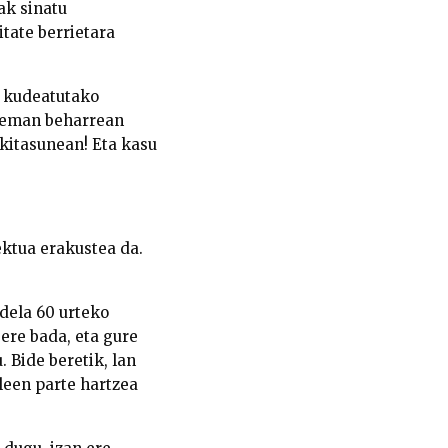
ak sinatu
itate berrietara
z kudeatutako
k eman beharrean
ikitasunean! Eta kasu
ektua erakustea da.
dela 60 urteko
ere bada, eta gure
 Bide beretik, lan
leen parte hartzea