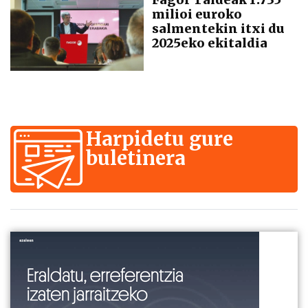
milioi euroko
salmentekin itxi du
2025eko ekitaldia
Harpidetu gure
buletinera