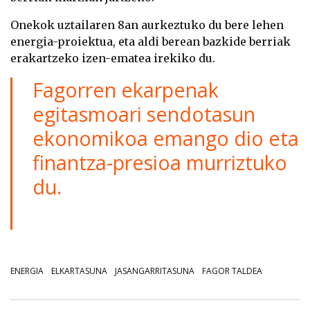
Onekok uztailaren 8an aurkeztuko du bere lehen
energia-proiektua, eta aldi berean bazkide berriak
erakartzeko izen-ematea irekiko du.
Fagorren ekarpenak
egitasmoari sendotasun
ekonomikoa emango dio eta
finantza-presioa murriztuko
du.
ENERGIA
ELKARTASUNA
JASANGARRITASUNA
FAGOR TALDEA