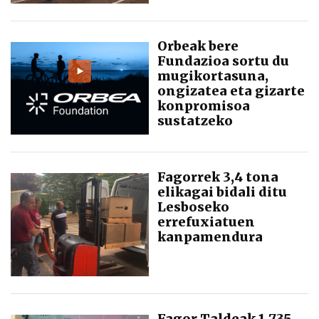
Orbeak bere
Fundazioa sortu du
mugikortasuna,
ongizatea eta gizarte
konpromisoa
sustatzeko
Fagorrek 3,4 tona
elikagai bidali ditu
Lesboseko
errefuxiatuen
kanpamendura
Fagor Taldeak 1.735