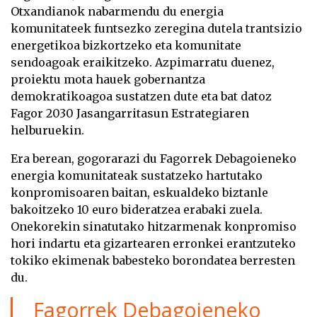
Otxandianok nabarmendu du energia
komunitateek funtsezko zeregina dutela trantsizio
energetikoa bizkortzeko eta komunitate
sendoagoak eraikitzeko. Azpimarratu duenez,
proiektu mota hauek gobernantza
demokratikoagoa sustatzen dute eta bat datoz
Fagor 2030 Jasangarritasun Estrategiaren
helburuekin.
Era berean, gogorarazi du Fagorrek Debagoieneko
energia komunitateak sustatzeko hartutako
konpromisoaren baitan, eskualdeko biztanle
bakoitzeko 10 euro bideratzea erabaki zuela.
Onekorekin sinatutako hitzarmenak konpromiso
hori indartu eta gizartearen erronkei erantzuteko
tokiko ekimenak babesteko borondatea berresten
du.
Fagorrek Debagoieneko