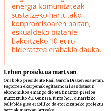
energia komunitateak
sustatzeko hartutako
konpromisoaren baitan,
eskualdeko biztanle
bakoitzeko 10 euro
bideratzea erabakia dauka.
Lehen proiektua martxan
Onekoko presidente Raúl García Díazen esanetan,
Fagorren ekarpenak egitasmoari sendotasun
ekonomikoa emango dio eta finantza-presioa
murriztuko du. Gainera, funts hori oinarrizko
baliabide gisa erabiliko da etorkizuneko proiektu
berriak martxan jartzeko.