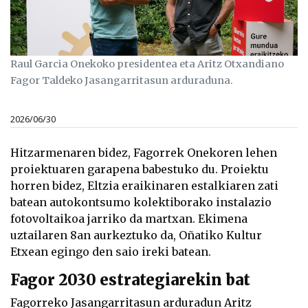
Raul Garcia Onekoko presidentea eta Aritz Otxandiano
Fagor Taldeko Jasangarritasun arduraduna.
2026/06/30
Hitzarmenaren bidez, Fagorrek Onekoren lehen
proiektuaren garapena babestuko du. Proiektu
horren bidez, Eltzia eraikinaren estalkiaren zati
batean autokontsumo kolektiborako instalazio
fotovoltaikoa jarriko da martxan. Ekimena
uztailaren 8an aurkeztuko da, Oñatiko Kultur
Etxean egingo den saio ireki batean.
Fagor 2030 estrategiarekin bat
Fagorreko Jasangarritasun arduradun Aritz