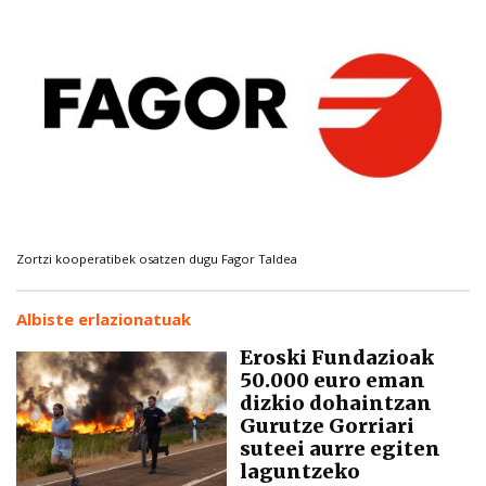
Zortzi kooperatibek osatzen dugu Fagor Taldea
Albiste erlazionatuak
Eroski Fundazioak
50.000 euro eman
dizkio dohaintzan
Gurutze Gorriari
suteei aurre egiten
laguntzeko