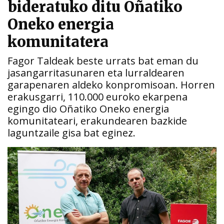
bideratuko ditu Oñatiko
Oneko energia
komunitatera
Fagor Taldeak beste urrats bat eman du
jasangarritasunaren eta lurraldearen
garapenaren aldeko konpromisoan. Horren
erakusgarri, 110.000 euroko ekarpena
egingo dio Oñatiko Oneko energia
komunitateari, erakundearen bazkide
laguntzaile gisa bat eginez.