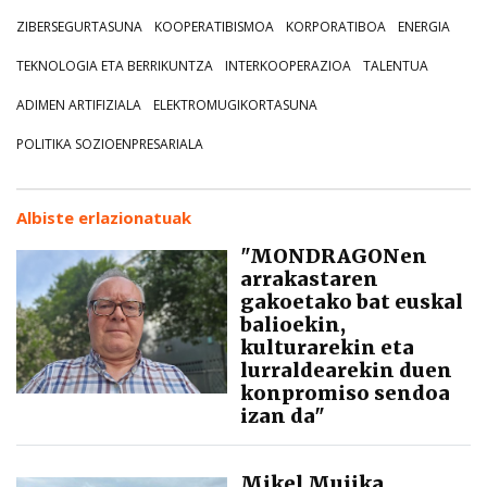
ZIBERSEGURTASUNA
KOOPERATIBISMOA
KORPORATIBOA
ENERGIA
TEKNOLOGIA ETA BERRIKUNTZA
INTERKOOPERAZIOA
TALENTUA
ADIMEN ARTIFIZIALA
ELEKTROMUGIKORTASUNA
POLITIKA SOZIOENPRESARIALA
Albiste erlazionatuak
"MONDRAGONen
arrakastaren
gakoetako bat euskal
balioekin,
kulturarekin eta
lurraldearekin duen
konpromiso sendoa
izan da"
Mikel Mujika