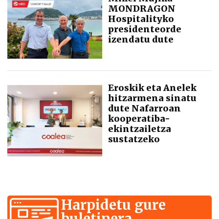
MONDRAGON
Hospitalityko
presidenteorde
izendatu dute
Eroskik eta Anelek
hitzarmena sinatu
dute Nafarroan
kooperatiba-
ekintzailetza
sustatzeko
Harpidetu gure
buletinera