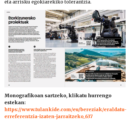
eta arrisku egokiarekiko tolerantzia.
Monografikoan sartzeko, klikatu hurrengo
estekan:
https://www.tulankide.com/eu/bereziak/eraldatu-
erreferentzia-izaten-jarraitzeko_637