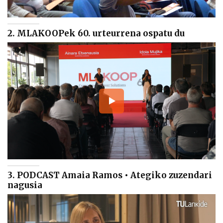
2. MLAKOOPek 60. urteurrena ospatu du
3. PODCAST Amaia Ramos • Ategiko zuzendari
nagusia