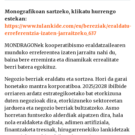
Monografikoan sartzeko, klikatu hurrengo
estekan:
https://www.tulankide.com/eu/bereziak/eraldatu-
erreferentzia-izaten-jarraitzeko_637
MONDRAGONek kooperatibismo eraldatzailearen
munduko erreferentea izaten jarraitu nahi du,
baina bere erreminta eta dinamikak errealitate
berri batera egokituz.
Negozio berriak eraldatu eta sortzea. Hori da garai
honetako mantra korporatiboa. 2025/2028 ibilbide
orriaren ardatz estrategikoetako bat etorkizuna
duten negozioak dira, etorkizuneko sektoreetan
jarduera eta negozio berriak bultzatzeko. Asmo
horretan funtsezko alderdiak aipatzen dira, hala
nola eraldaketa digitala, adimen artifiziala,
finantzaketa tresnak, hirugarrenekiko lankidetzak