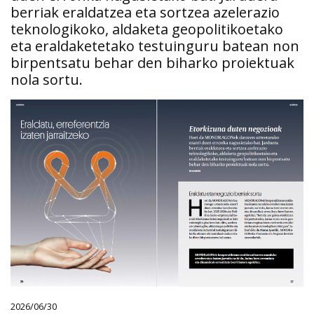
berriak eraldatzea eta sortzea azelerazio
teknologikoko, aldaketa geopolitikoetako
eta eraldaketetako testuinguru batean non
birpentsatu behar den biharko proiektuak
nola sortu.
2026/06/30