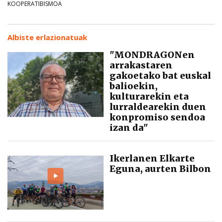
KOOPERATIBISMOA
Albiste erlazionatuak
"MONDRAGONen
arrakastaren
gakoetako bat euskal
balioekin,
kulturarekin eta
lurraldearekin duen
konpromiso sendoa
izan da"
Ikerlanen Elkarte
Eguna, aurten Bilbon