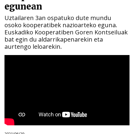
egunean
Uztailaren 3an ospatuko dute mundu
osoko kooperatibek nazioarteko eguna.
Euskadiko Kooperatiben Goren Kontseiluak
bat egin du aldarrikapenarekin eta
aurtengo leloarekin.
2021/06/29