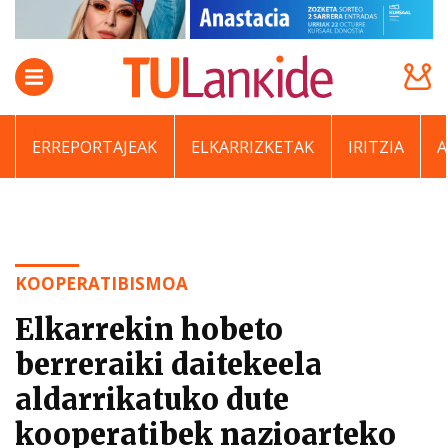
ERREPORTAJEAK
ELKARRIZKETAK
IRITZIA
KOOPERATIBISMOA
Elkarrekin hobeto
berreraiki daitekeela
aldarrikatuko dute
kooperatibek nazioarteko