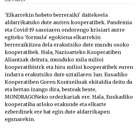
'Elkarrekin hobeto berreraiki' daitekeela
aldarrikatuko dute aurten kooperatibek. Pandemia
eta Covid-19 sasoiaren ondorengo krisiari aurre
egiteko 'formula' egokiena elkarrekin
berreraikitzea dela erakutsiko dute mundu osoko
kooperatibek. Hala, Nazioarteko Kooperatiben
Aliantzak deituta, munduko mila milioi
kooperatibistrk eta hiru milioi kooperatibek euren
indarra erakutsiko dute uztailaren 3an. Eusadiko
Kooperatiben Goren Kontseiluak ekitaldia deitu du
eta bertan izango dira, besteak beste,
MONDRAGONeko ordezkariak ere. Hala, Euskadiko
kooperatiba arloko erakunde eta elkarte
ezberdinek ere bat egin dute aldarrikapen
egunarekin.