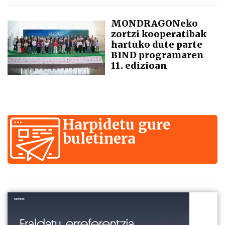
MONDRAGONeko
zortzi kooperatibak
hartuko dute parte
BIND programaren
11. edizioan
Harpidetu gure
buletinera