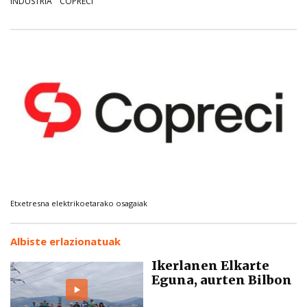
INDUSTRIA
COPRECI
Etxetresna elektrikoetarako osagaiak
Albiste erlazionatuak
Ikerlanen Elkarte
Eguna, aurten Bilbon