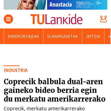
ERREPORTAJEAK
ELKARRIZKETAK
IRITZIA
INDUSTRIA
Coprecik balbula dual-aren
gaineko bideo berria egin
du merkatu amerikarrerako
Coprecik, merkatu amerikarrerako