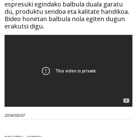
espresuki egindako balbula duala garatu
du, produktu sendoa eta kalitate handikoa.
Bideo honetan balbula nola egiten dugun
erakutsi digu.
2016/03/07