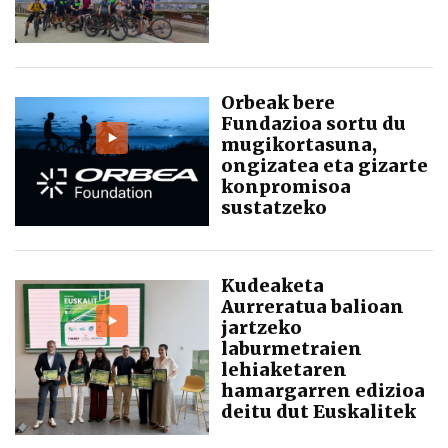
Orbeak bere
Fundazioa sortu du
mugikortasuna,
ongizatea eta gizarte
konpromisoa
sustatzeko
Kudeaketa
Aurreratua balioan
jartzeko
laburmetraien
lehiaketaren
hamargarren edizioa
deitu dut Euskalitek