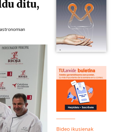
du ditu,
Gastronomian
Bideo ikusienak