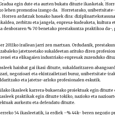
Gradua egin dute eta aurten bukatu dituzte ikasketak. Hor
ko lehen promozioa izango da. Horretarako, unibertsitate
te. Horren ardatzak honako hauek dira: diziplinartekotasuna
ukaldea, zerbitzu eta jangela, enpresa-kudeaketa, kultura e
za denboraren % 70 benetako prestakuntza praktikoa da–, 
er 2011ko irailean jarri zen martxan. Ordudanik, prestaku
abaleko jatetxeetako sukaldeetan arituko diren profesiona
irenei eta elikagaien industriako enpresak zuzenduko dituz
asleek hainbat gai ikasi dituzte, sukaldaritzaren abangoard
tzari, negozioari eta ekintzailetzari buruz, unibertsitate-ir
daritzako eta jatetxe-arloko profesionalen eskutik.
ilako ikasleek karrera-bukaerako proiektuak egin dituzte 
kasleek praktikak egin dituzte tokiko, nazioko eta nazioart
iektuak aurkeztu eta defendatu dituzte.
erreko 54 ikasleetatik, ia erdiek –% 44k– beren negozio p