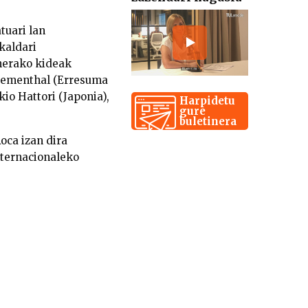
tuari lan
kaldari
nerako kideak
luementhal (Erresuma
kio Hattori (Japonia),
Harpidetu
gure
buletinera
Roca izan dira
nternacionaleko