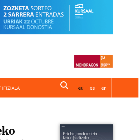
IFIZIALA
eu
es
en
eko