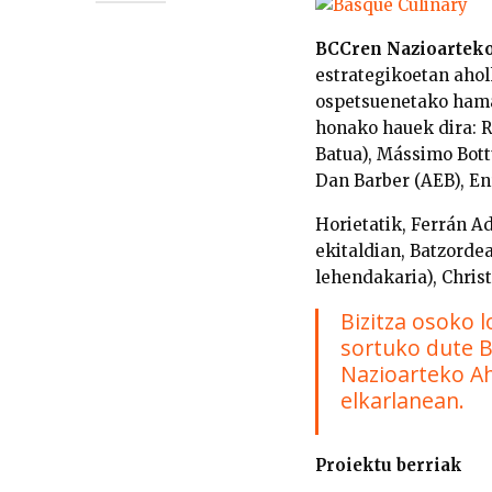
BCCren Nazioarteko
estrategikoetan ahol
ospetsuenetako hama
honako hauek dira: 
Batua), Mássimo Bottu
Dan Barber (AEB), Enr
Horietatik, Ferrán Ad
ekitaldian, Batzorde
lehendakaria), Chris
Bizitza osoko l
sortuko dute B
Nazioarteko Ah
elkarlanean.
Proiektu berriak