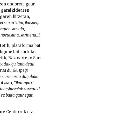
ren ondoren, gaur
f garaikidearen
egaren hitzetan,
tzen ari dira, ikuspegi
arapen soziala,
, nortasuna, sormena…”.
etik, plataforma bat
ebgune bat sortuko
etik, Nazioarteko Sari
 badakigu lanbideak
rua du, ikuspegi
ugu, uste osoa dugulako
ritzian,
“ikaragarri
ea; sinergiak sorrarazi
 ez baita gaur egun
ary Centerrek eta