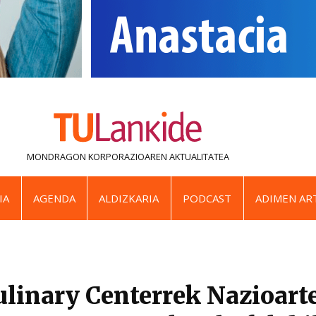
MONDRAGON KORPORAZIOAREN
AKTUALITATEA
IA
AGENDA
ALDIZKARIA
PODCAST
ADIMEN ART
linary Centerrek Nazioart