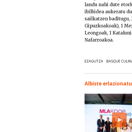
landu nahi dute etor
ibilbidea aukeratu du
sailkatzen baditugu,
Gipuzkoakoak), 1 Mexi
Leongoak, 1 Kataluni
Nafarroakoa.
EZAGUTZA
BASQUE CULIN
Albiste erlazionat