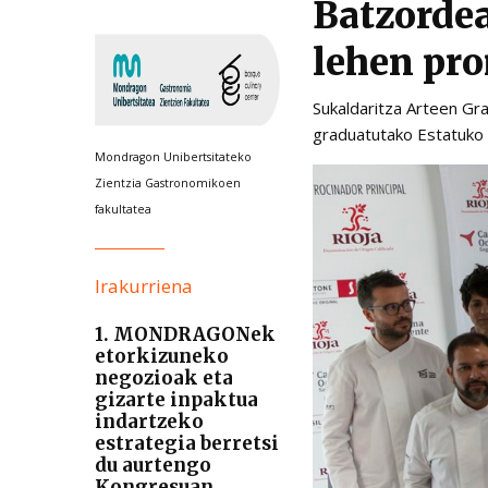
Batzordea
lehen pr
Sukaldaritza Arteen Gr
graduatutako Estatuko 
Mondragon Unibertsitateko
Zientzia Gastronomikoen
fakultatea
Irakurriena
1. MONDRAGONek
etorkizuneko
negozioak eta
gizarte inpaktua
indartzeko
estrategia berretsi
du aurtengo
Kongresuan