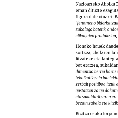
Nazioarteko Aholku 
eman dituzte ezagutz
figura dute oinarri.
“fenomeno biderkatzaile
zabalago batetik; ondor
elikagaien produkzioa,
Honako hauek daude g
sortzea, chefaren la
litzateke eta lantegi
bat eratzea, sukaldar
dimentsio berria hartu 
teknikotik zein intelekt
zerbait positiboa itzuli
gustatzen zaigu dokumen
eta sukaldaritzaren er
bezain zabala eta kitzik
Bizitza osoko lorpen