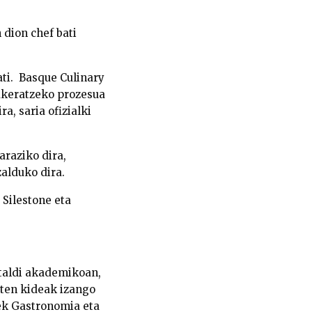
 dion chef bati
ti. Basque Culinary
ukeratzeko prozesua
a, saria ofizialki
araziko dira,
zalduko dira.
 Silestone eta
taldi akademikoan,
ten kideak izango
iek Gastronomia eta