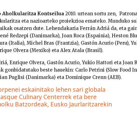
 Aholkularitza Kontseilua
2010. urtean sortu zen, Patrona
kularitza eta nazioarteko proiekzioa emateko. Munduko su
ikak osatzen dute. Lehendakaria Ferrán Adriá da, eta gai
René Redzepi (Danimarka), Joan Roca (Espainia), Heston B
ra (Italia), Michel Bras (Frantzia), Gastón Acurio (Peru), Yu
ique Olvera (Mexiko) eta Alex Atala (Brasil).
riá, Enrique Olvera, Gastón Acurio, Yukio Hattori eta Joan 
ak gonbidatutako beste hauekin: Carlo Petrini (Slow Food I
tian Puglisi (Danimarka) eta Dominique Crenn (AEB).
orpenei eskainitako lehen sari globala
asque Culinary Centerrek eta bere
olku Batzordeak, Eusko Jaurlaritzarekin