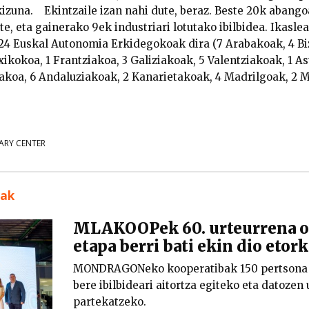
kizuna. Ekintzaile izan nahi dute, beraz. Beste 20k abang
te, eta gainerako 9ek industriari lotutako ibilbidea. Ikasle
 24 Euskal Autonomia Erkidegokoak dira (7 Arabakoak, 4 Bi
kokoa, 1 Frantziakoa, 3 Galiziakoak, 5 Valentziakoak, 1 As
akoa, 6 Andaluziakoak, 2 Kanarietakoak, 4 Madrilgoak, 2 M
ARY CENTER
uak
MLAKOOPek 60. urteurrena os
etapa berri bati ekin dio etor
MONDRAGONeko kooperatibak 150 pertsona i
bere ibilbideari aitortza egiteko eta datoze
partekatzeko.