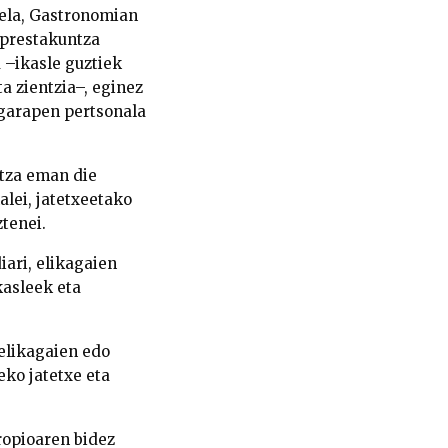
rela, Gastronomian
-prestakuntza
 –ikasle guztiek
ta zientzia–, eginez
garapen pertsonala
ntza eman die
lei, jatetxeetako
tenei.
iari, elikagaien
akasleek eta
elikagaien edo
eko jatetxe eta
ropioaren bidez