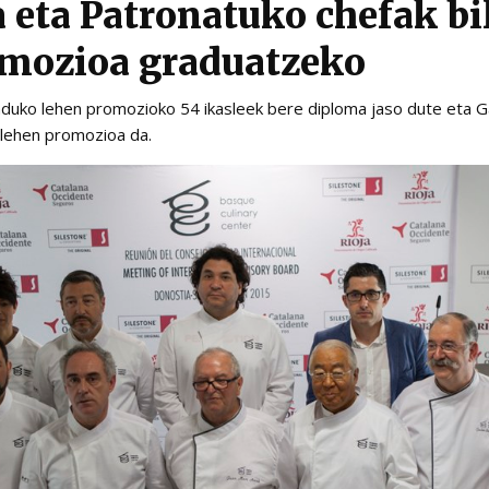
 eta Patronatuko chefak bil
omozioa graduatzeko
aduko lehen promozioko 54 ikasleek bere diploma jaso dute eta 
lehen promozioa da.