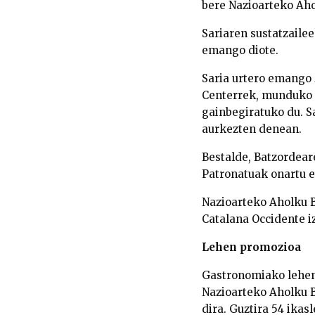
bere Nazioarteko Aho
Sariaren sustatzailee
emango diote.
Saria urtero emango 
Centerrek, munduko 
gainbegiratuko du. Sa
aurkezten denean.
Bestalde, Batzordeare
Patronatuak onartu et
Nazioarteko Aholku B
Catalana Occidente iz
Lehen promozioa
Gastronomiako lehen
Nazioarteko Aholku 
dira. Guztira 54 ika