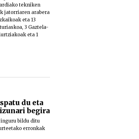
oardiako tekniken
ak jatorriaren arabera
zkaikoak eta 13
turiaskoa, 3 Gaztela-
urtziakoak eta 1
patu du eta
kizunari begira
nguru bildu ditu
n urteetako erronkak