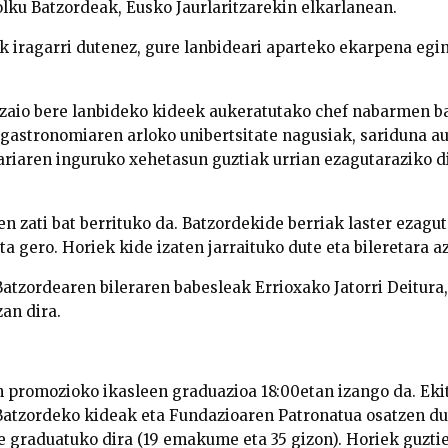
lku Batzordeak, Eusko Jaurlaritzarekin elkarlanean.
k iragarri dutenez, gure lanbideari aparteko ekarpena egin
zaio bere lanbideko kideek aukeratutako chef nabarmen ba
gastronomiaren arloko unibertsitate nagusiak, sariduna a
riaren inguruko xehetasun guztiak urrian ezagutaraziko dir
n zati bat berrituko da. Batzordekide berriak laster ezagut
a gero. Horiek kide izaten jarraituko dute eta bileretara a
atzordearen bileraren babesleak Errioxako Jatorri Deitura,
an dira.
 promozioko ikasleen graduazioa 18:00etan izango da. Eki
Batzordeko kideak eta Fundazioaren Patronatua osatzen du
sle graduatuko dira (19 emakume eta 35 gizon). Horiek guzt