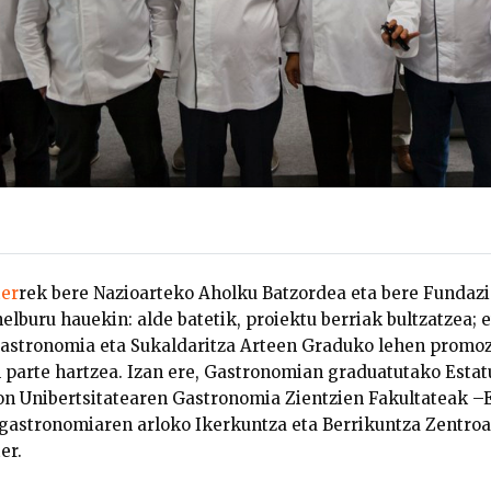
ter
rek bere Nazioarteko Aholku Batzordea eta bere Fundaz
 helburu hauekin: alde batetik, proiektu berriak bultzatzea; 
astronomia eta Sukaldaritza Arteen Graduko lehen promoz
 parte hartzea. Izan ere, Gastronomian graduatutako Esta
n Unibertsitatearen Gastronomia Zientzien Fakultateak –
 gastronomiaren arloko Ikerkuntza eta Berrikuntza Zentro
er.