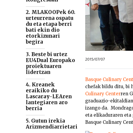
2. MLAKOOPek 60.
urteurrena ospatu
du eta etapa berri
bati ekin dio
etorkizunari
begira
3. Beste bi urtez
2015/07/07
EU4Dual Europako
proiektuaren
lidertzan
Basque Culinary Cen
4. Kreanek
chefak bildu ditu, bi
eraikiko du
Culinary Center
ren G
Lascaray-LEAren
graduazio-ekitaldian
lantegiaren aro
izango da. Mondrago
berria
eta elikaduraren eta
5. Gutun irekia
Basque Culinary Cent
Arizmendiarrietari