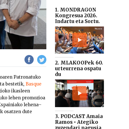
1. MONDRAGON
Kongresua 2026.
Indartu eta Sortu.
2. MLAKOOPek 60.
urteurrena ospatu
du
ioaren Patronatuko
eta bestetik,
Basque
ioko ikasleen
tuko lehen promozioa
Espainiako lehena–
ak osatzen dute
3. PODCAST Amaia
Ramos • Ategiko
zuzendari nagusia