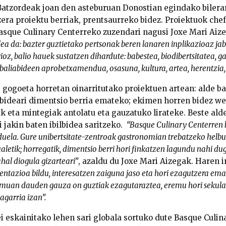
Batzordeak joan den asteburuan Donostian egindako bilera
era proiektu berriak, prentsaurreko bidez. Proiektuok che
 Basque Culinary Centerreko zuzendari nagusi Joxe Mari Aiz
a da: bazter guztietako pertsonak beren lanaren inplikazioaz jabe
ioz, balio hauek sustatzen dihardute: babestea, biodibertsitatea, g
 baliabideen aprobetxamendua, osasuna, kultura, artea, herentzia
ogoeta horretan oinarritutako proiektuen artean: alde bat
nbideari dimentsio berria emateko; ekimen horren bidez w
ak eta mintegiak antolatu eta gauzatuko lirateke. Beste ald
i jakin baten ibilbidea saritzeko.
“Basque Culinary Centerren
duela. Gure unibertsitate-zentroak gastronomian trebatzeko helbu
ualetik; horregatik, dimentsio berri hori finkatzen lagundu nahi d
 ahal diogula gizarteari”
, azaldu du Joxe Mari Aizegak. Haren i
tazioa bildu, interesatzen zaiguna jaso eta hori ezagutzera emat
emuan dauden gauza on guztiak ezagutaraztea, eremu hori sekula
agarria izan”.
ei eskainitako lehen sari globala sortuko dute Basque Culin