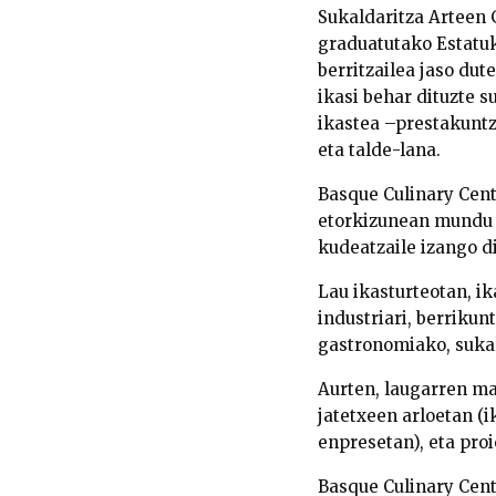
Sukaldaritza Arteen 
graduatutako Estatu
berritzailea jaso du
ikasi behar dituzte s
ikastea –prestakunt
eta talde-lana.
Basque Culinary Cent
etorkizunean mundu z
kudeatzaile izango d
Lau ikasturteotan, ik
industriari, berrikun
gastronomiako, sukal
Aurten, laugarren ma
jatetxeen arloetan (i
enpresetan), eta pro
Basque Culinary Cent