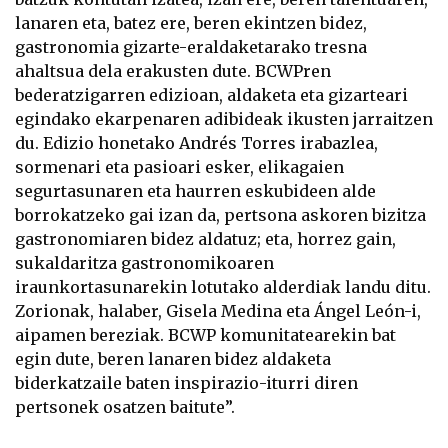
lanaren eta, batez ere, beren ekintzen bidez,
gastronomia gizarte-eraldaketarako tresna
ahaltsua dela erakusten dute. BCWPren
bederatzigarren edizioan, aldaketa eta gizarteari
egindako ekarpenaren adibideak ikusten jarraitzen
du. Edizio honetako Andrés Torres irabazlea,
sormenari eta pasioari esker, elikagaien
segurtasunaren eta haurren eskubideen alde
borrokatzeko gai izan da, pertsona askoren bizitza
gastronomiaren bidez aldatuz; eta, horrez gain,
sukaldaritza gastronomikoaren
iraunkortasunarekin lotutako alderdiak landu ditu.
Zorionak, halaber, Gisela Medina eta Ángel León-i,
aipamen bereziak. BCWP komunitatearekin bat
egin dute, beren lanaren bidez aldaketa
biderkatzaile baten inspirazio-iturri diren
pertsonek osatzen baitute”.