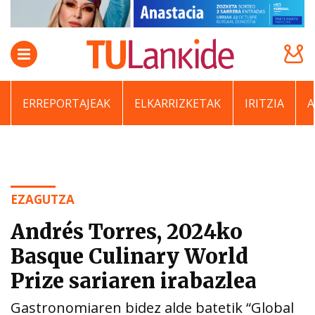
ERREPORTAJEAK
ELKARRIZKETAK
IRITZIA
EZAGUTZA
Andrés Torres, 2024ko
Basque Culinary World
Prize sariaren irabazlea
Gastronomiaren bidez alde batetik “Global