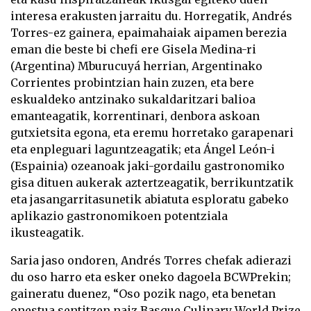
interesa erakusten jarraitu du. Horregatik, Andrés
Torres-ez gainera, epaimahaiak aipamen berezia
eman die beste bi chefi ere Gisela Medina-ri
(Argentina) Mburucuyá herrian, Argentinako
Corrientes probintzian hain zuzen, eta bere
eskualdeko antzinako sukaldaritzari balioa
emanteagatik, korrentinari, denbora askoan
gutxietsita egona, eta eremu horretako garapenari
eta enpleguari laguntzeagatik; eta Ángel León-i
(Espainia) ozeanoak jaki-gordailu gastronomiko
gisa dituen aukerak aztertzeagatik, berrikuntzatik
eta jasangarritasunetik abiatuta esploratu gabeko
aplikazio gastronomikoen potentziala
ikusteagatik.
Saria jaso ondoren, Andrés Torres chefak adierazi
du oso harro eta esker oneko dagoela BCWPrekin;
gaineratu duenez, “Oso pozik nago, eta benetan
onestua sentitzen naiz Basque Culinary World Prize