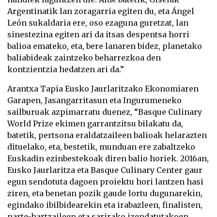
Argentinatik lan zoragarria egiten du, eta Ángel
León sukaldaria ere, oso ezaguna guretzat, lan
sinestezina egiten ari da itsas despentsa horri
balioa emateko, eta, bere lanaren bidez, planetako
baliabideak zaintzeko beharrezkoa den
kontzientzia hedatzen ari da.”
Arantxa Tapia Eusko Jaurlaritzako Ekonomiaren
Garapen, Jasangarritasun eta Ingurumeneko
sailburuak azpimarratu duenez, “Basque Culinary
World Prize ekimen garrantzitsu bilakatu da,
batetik, pertsona eraldatzaileen balioak helarazten
dituelako, eta, bestetik, munduan ere zabaltzeko
Euskadin ezinbestekoak diren balio horiek. 2016an,
Eusko Jaurlaritza eta Basque Culinary Center gaur
egun sendotuta dagoen proiektu hori lantzen hasi
ziren, eta benetan pozik gaude lortu dugunarekin,
egindako ibilbidearekin eta irabazleen, finalisten,
parte-hartzaileen eta sarirako izendatutakoen