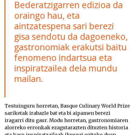
Bederatzigarren edizioa da
oraingo hau, eta
aintzatespena sari berezi
gisa sendotu da dagoeneko,
gastronomiak erakutsi baitu
fenomeno indartsua eta
inspiratzailea dela mundu
mailan.
Testuinguru horretan, Basque Culinary World Prize
sariketak irabazle bat eta bi aipamen berezi
iragarri ditu gaur. Modu horretan, gastronomiaren
alorreko erronkak ezagutarazten dituzten historia
eta kasu inspiratzaileak ikusgai egiteko duen