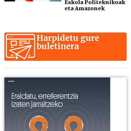
Eskola Politeknikoak
eta Amazonek
Harpidetu gure
buletinera