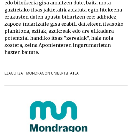
edo bitxikeria gisa amaitzen dute, baita mota
guztietako itsas jakietatik abiatuta egin litekeena
erakusten duten apustu bihurtzen ere: adibidez,
zapore-indartzaile gisa erabili daitekeen itsasoko
planktona, eztiak, azukreak edo are elikadura-
potentzial handiko itsas “zerealak”, hala nola
zostera, zeina Aponienteren ingurumarietan
hazten baitute.
EZAGUTZA
MONDRAGON UNIBERTSITATEA