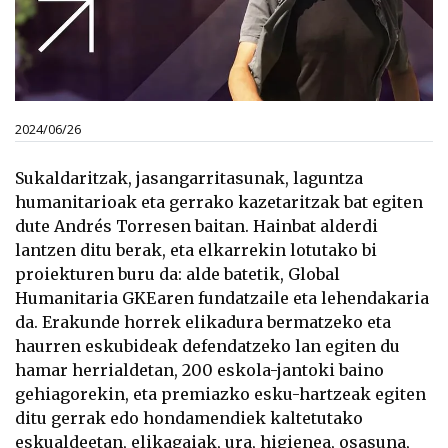
2024/06/26
Sukaldaritzak, jasangarritasunak, laguntza
humanitarioak eta gerrako kazetaritzak bat egiten
dute Andrés Torresen baitan. Hainbat alderdi
lantzen ditu berak, eta elkarrekin lotutako bi
proiekturen buru da: alde batetik, Global
Humanitaria GKEaren fundatzaile eta lehendakaria
da. Erakunde horrek elikadura bermatzeko eta
haurren eskubideak defendatzeko lan egiten du
hamar herrialdetan, 200 eskola-jantoki baino
gehiagorekin, eta premiazko esku-hartzeak egiten
ditu gerrak edo hondamendiek kaltetutako
eskualdeetan, elikagaiak, ura, higienea, osasuna,