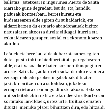
baliatuz. Jatetxearen ingurunea Puerto de Santa
Maríako gune degradatu bat da, eta, handik,
padurak kontserbatu, berreskuratu eta
kudeatzearen alde egiten du sukaldariak, eta
aldarrikatzen du estuario abandonatuak bizitza
naturalaren altxorra direla: elikagai-iturria eta
eskualdearen garapen sozial eta ekonomikoaren
akuilua.
Leónek eta bere lantaldeak harrotasunez egiten
dute apustu tokiko biodibertsitate paregabearen
alde, eta itsasoa dute haien sormen-ikuspegiaren
ardatz. Batik bat, aukera eta sukalderako erabilera
ezezagunak edo probestu gabekoak dituzten
jakiekin aritzen dira sukaldean, jokaleku
ernagarrietara eramango dituztelakoan. Halaber,
unibertsitateekin nahiz erakundeekin elkarlanean
sortutako lan-ildoek, urtez urte, fruituak ematen
dituzte: menuko plater bihurtzen dira, edo hitzaldi