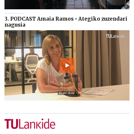
3. PODCAST Amaia Ramos • Ategiko zuzendari
nagusia