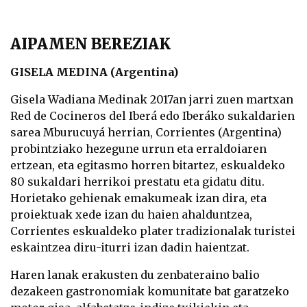
AIPAMEN BEREZIAK
GISELA MEDINA (Argentina)
Gisela Wadiana Medinak 2017an jarri zuen martxan
Red de Cocineros del Iberá edo Iberáko sukaldarien
sarea Mburucuyá herrian, Corrientes (Argentina)
probintziako hezegune urrun eta erraldoiaren
ertzean, eta egitasmo horren bitartez, eskualdeko
80 sukaldari herrikoi prestatu eta gidatu ditu.
Horietako gehienak emakumeak izan dira, eta
proiektuak xede izan du haien ahalduntzea,
Corrientes eskualdeko plater tradizionalak turistei
eskaintzea diru-iturri izan dadin haientzat.
Haren lanak erakusten du zenbateraino balio
dezakeen gastronomiak komunitate bat garatzeko