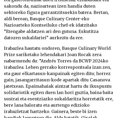
sakondu da, nazioartean izen handia duten
sektoreko figura garrantzitsuekin batera. Bertan,
aldi berean, Basque Culinary Center-eko
Nazioarteko Kontseiluko chef-ek idatzitako
“Etengabe aldatzen ari den gutuna. Eskutitza
datozen sukaldariei” aurkeztu da ere.
Irabazlea hautatu ondoren, Basque Culinary World
Prize sariketako lehendakari Joan Rocak zera
nabarmendu du: “Andrés Torres da BCWP 2024ko
irabazlea. Lehen gerrako korrespontsala izan zen,
eta gaur elkartasun-kanpainak egiten ditu; horrez
gain, jasangarritasun-kode apartak ditu Casanova
jatetxean. Epaimahaiak aintzat hartu du ikuspuntu
solidariotik egiten duen lan hori guztia, baina baita
sustrai eta esentziazko sukaldaritza horretatik ere,
bere lana baloratu eta aurtengo edizioko
irabazletzat hartzeko. Gainera, beste bi izen
handiek laguntzen die. Alde batetik, Giselak