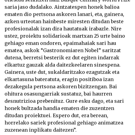
saria jaso dudalako. Aintzatespen honek balioa
ematen dio pertsona askoren lanari, eta, gainera,
azken urteotan hainbeste miresten ditudan beste
profesionalak izan dira hautatuak irabazle. Nire
ustez, proiektu solidarioak martxan 25 urte baino
gehiago eman ondoren, epaimahaiak sari hau
ematea, askok “Gastronomiaren Nobel” saritzat
dutena, berretsi besterik ez dut egiten indarrak
elkartuz gauzak alda daitezkeelaren sinespena.
Gainera, uste dut, sukaldaritzako ezagutzak eta
elkartasuna bateratuta, eragin positiboa izan
dezakegula pertsona askoren bizitzengan. Bai
ohitura osasungarriak sustatuz, bai haurren
desnutrizioa prebenituz. Gure esku dago, eta sari
honek bultzada handia ematen die zuzentzen
ditudan proiektuei. Espero dut, era berean,
horrelako sariek profesional gehiago animatzea
zuzenean inplikatu daitezen”.