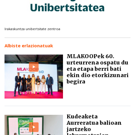
Irakaskuntza unibertsitate zentroa
Albiste erlazionatuak
MLAKOOPek 60.
urteurrena ospatu du
eta etapa berri bati
ekin dio etorkizunari
begira
Kudeaketa
Aurreratua balioan
jartzeko