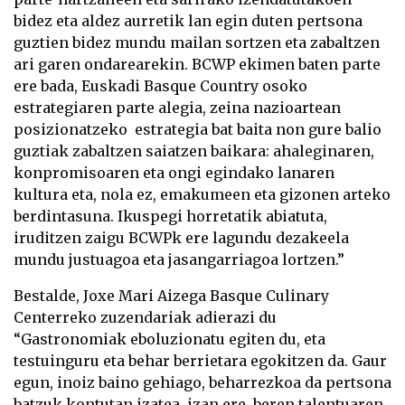
bidez eta aldez aurretik lan egin duten pertsona
guztien bidez mundu mailan sortzen eta zabaltzen
ari garen ondarearekin. BCWP ekimen baten parte
ere bada, Euskadi Basque Country osoko
estrategiaren parte alegia, zeina nazioartean
posizionatzeko estrategia bat baita non gure balio
guztiak zabaltzen saiatzen baikara: ahaleginaren,
konpromisoaren eta ongi egindako lanaren
kultura eta, nola ez, emakumeen eta gizonen arteko
berdintasuna. Ikuspegi horretatik abiatuta,
iruditzen zaigu BCWPk ere lagundu dezakeela
mundu justuagoa eta jasangarriagoa lortzen.”
Bestalde, Joxe Mari Aizega Basque Culinary
Centerreko zuzendariak adierazi du
“Gastronomiak eboluzionatu egiten du, eta
testuinguru eta behar berrietara egokitzen da. Gaur
egun, inoiz baino gehiago, beharrezkoa da pertsona
batzuk kontutan izatea, izan ere, beren talentuaren,