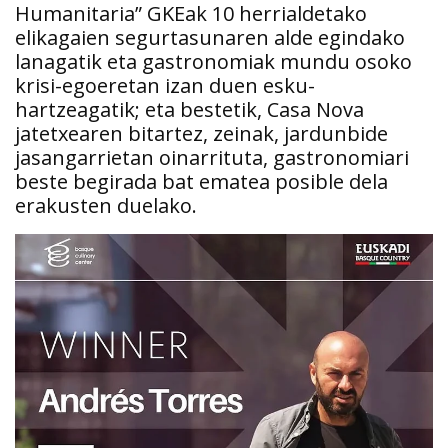
Humanitaria” GKEak 10 herrialdetako
elikagaien segurtasunaren alde egindako
lanagatik eta gastronomiak mundu osoko
krisi-egoeretan izan duen esku-
hartzeagatik; eta bestetik, Casa Nova
jatetxearen bitartez, zeinak, jardunbide
jasangarrietan oinarrituta, gastronomiari
beste begirada bat ematea posible dela
erakusten duelako.