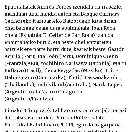
Epaimahaiak Andrés Torres izendatu du irabazle;
munduan itzal handia duten eta Basque Culinary
Centerreko Nazioarteko Batzordeko kide diren
chef batzuek osatu dute epaimahaia. Joan Roca
chefa (Espainia-El Celler de Can Roca) izan da
epaimahaiko burua, eta beste chef entzutetsu
batzuek ere parte hartu dute; besteak beste: Gastón
Acurio (Peru), Pía León (Peru), Dominique Crenn
(Frantzia/AEB), Yoshihiro Narisawa (Japonia), Manu
Buffara (Brasil), Elena Reygadas (Mexiko), Trine
Hahnemann (Danimarka), Thitid Tassanakajohn
(Thailandia), Josh Niland (Australia), Narda Lepes
(Argentina) eta Mauro Colagreco
(Argentina/Frantzia).
Limako T’impuy ekitaldiaren esparruan jakinarazi
da irabazlea nor den. Peruko Unibertsitate
Pontifikal Katolikoan (PUCP), egin da iragarpena,
eta gastronomiak duen irismenaz eztabaidatu eta