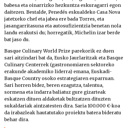
babesa eta oinarrizko hezkuntza eskuragarri egon
daitezen. Bestalde, Penedés eskualdeko Casa Nova
jatetxeko chef eta jabea ere bada Torres, eta
jasangarritasuna eta autosufizientzia benetan nola
landu erakutsi du; horregatik, Michelin izar berde
bat jaso du.
Basque Culinary World Prize parekorik ez duen
sari aitzindari bat da, Eusko Jaurlaritzak eta Basque
Culinary Centerrek (gastronomiaren sektoreko
erakunde akademiko liderra) emana, Euskadi-
Basque Country osoko estrategiaren esparruan.
Sari horren bidez, beren ezagutza, talentua,
sormena eta indarra baliatuz gure gizarteak
eskatzen dituen aldaketak bultzatzen dituzten
sukaldariak aintzatesten dira. Saria 100.000 €-koa
da irabazleak hautatutako proiektu batera bideratu
behar dira.