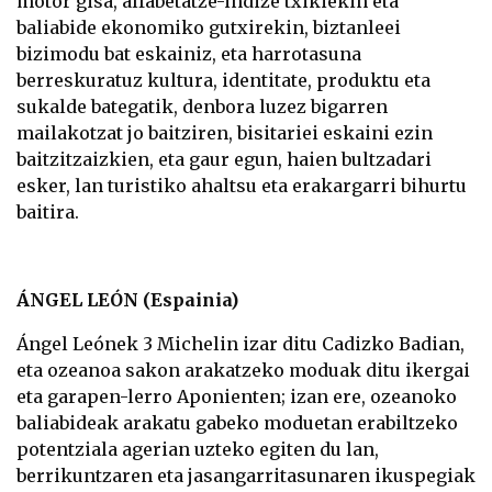
motor gisa, alfabetatze-indize txikiekin eta
baliabide ekonomiko gutxirekin, biztanleei
bizimodu bat eskainiz, eta harrotasuna
berreskuratuz kultura, identitate, produktu eta
sukalde bategatik, denbora luzez bigarren
mailakotzat jo baitziren, bisitariei eskaini ezin
baitzitzaizkien, eta gaur egun, haien bultzadari
esker, lan turistiko ahaltsu eta erakargarri bihurtu
baitira.
ÁNGEL LEÓN (Espainia)
Ángel Leónek 3 Michelin izar ditu Cadizko Badian,
eta ozeanoa sakon arakatzeko moduak ditu ikergai
eta garapen-lerro Aponienten; izan ere, ozeanoko
baliabideak arakatu gabeko moduetan erabiltzeko
potentziala agerian uzteko egiten du lan,
berrikuntzaren eta jasangarritasunaren ikuspegiak