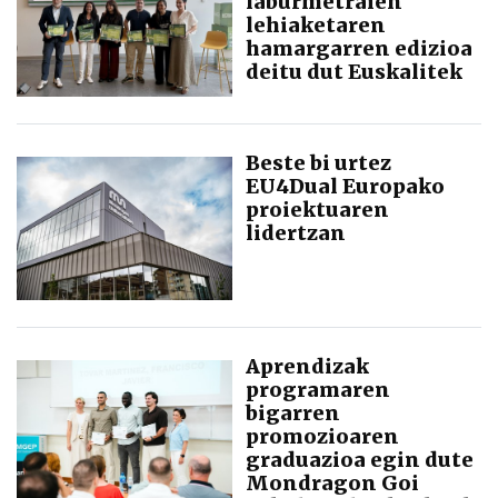
laburmetraien
lehiaketaren
hamargarren edizioa
deitu dut Euskalitek
Beste bi urtez
EU4Dual Europako
proiektuaren
lidertzan
Aprendizak
programaren
bigarren
promozioaren
graduazioa egin dute
Mondragon Goi