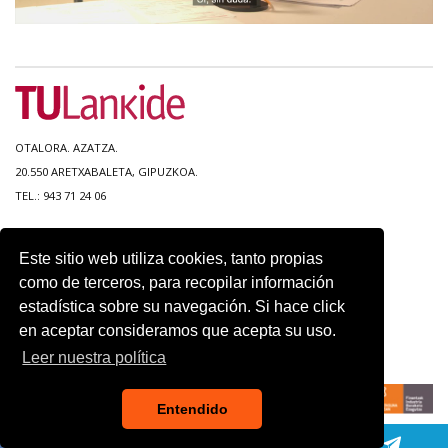
OTALORA. AZATZA.
20.550 ARETXABALETA, GIPUZKOA.
TEL.: 943 71 24 06
MAPA DEL SITIO
Este sitio web utiliza cookies, tanto propias
ACCESIBILIDAD
como de terceros, para recopilar información
CONTACTO
estadística sobre su navegación. Si hace click
AVISO LEGAL
en aceptar consideramos que acepta su uso.
POLITICA DE PRIVACIDAD
USO DE COOKIES
Leer nuestra política
Entendido