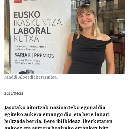
Maddi Alberdi ikertzailea.
2026/04/23
Jasotako aitortzak nazioarteko egonaldia
egiteko aukera emango dio, eta bere lanari
bultzada berria. Bere ibilbideaz, ikerketaren
gakoez eta aurrera begirako erronkez hitz