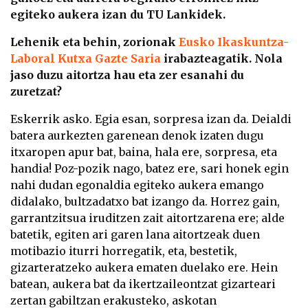
egiteko aukera izan du TU Lankidek.
Lehenik eta behin, zorionak
Eusko Ikaskuntza-
Laboral Kutxa Gazte Saria
irabazteagatik. Nola
jaso duzu aitortza hau eta zer esanahi du
zuretzat?
Eskerrik asko. Egia esan, sorpresa izan da. Deialdi
batera aurkezten garenean denok izaten dugu
itxaropen apur bat, baina, hala ere, sorpresa, eta
handia! Poz-pozik nago, batez ere, sari honek egin
nahi dudan egonaldia egiteko aukera emango
didalako, bultzadatxo bat izango da. Horrez gain,
garrantzitsua iruditzen zait aitortzarena ere; alde
batetik, egiten ari garen lana aitortzeak duen
motibazio iturri horregatik, eta, bestetik,
gizarteratzeko aukera ematen duelako ere. Hein
batean, aukera bat da ikertzaileontzat gizarteari
zertan gabiltzan erakusteko, askotan