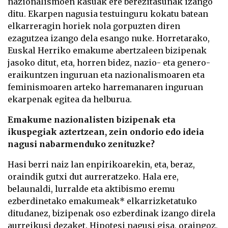
nazionalismoen kasuak ere berezitasunak izango
ditu. Ekarpen nagusia testuinguru kokatu batean
elkarreragin horiek nola gorpuzten diren
ezagutzea izango dela esango nuke. Horretarako,
Euskal Herriko emakume abertzaleen bizipenak
jasoko ditut, eta, horren bidez, nazio- eta genero-
eraikuntzen inguruan eta nazionalismoaren eta
feminismoaren arteko harremanaren inguruan
ekarpenak egitea da helburua.
Emakume nazionalisten bizipenak eta
ikuspegiak aztertzean, zein ondorio edo ideia
nagusi nabarmenduko zenituzke?
Hasi berri naiz lan enpirikoarekin, eta, beraz,
oraindik gutxi dut aurreratzeko. Hala ere,
belaunaldi, lurralde eta aktibismo eremu
ezberdinetako emakumeak* elkarrizketatuko
ditudanez, bizipenak oso ezberdinak izango direla
aurreikusi dezaket. Hipotesi nagusi gisa, oraingoz,