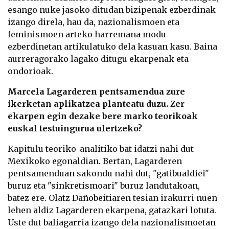
esango nuke jasoko ditudan bizipenak ezberdinak
izango direla, hau da, nazionalismoen eta
feminismoen arteko harremana modu
ezberdinetan artikulatuko dela kasuan kasu. Baina
aurreragorako lagako ditugu ekarpenak eta
ondorioak.
Marcela Lagarderen pentsamendua zure
ikerketan aplikatzea planteatu duzu. Zer
ekarpen egin dezake bere marko teorikoak
euskal testuingurua ulertzeko?
Kapitulu teoriko-analitiko bat idatzi nahi dut
Mexikoko egonaldian. Bertan, Lagarderen
pentsamenduan sakondu nahi dut, "gatibualdiei"
buruz eta "sinkretismoari" buruz landutakoan,
batez ere. Olatz Dañobeitiaren tesian irakurri nuen
lehen aldiz Lagarderen ekarpena, gatazkari lotuta.
Uste dut baliagarria izango dela nazionalismoetan