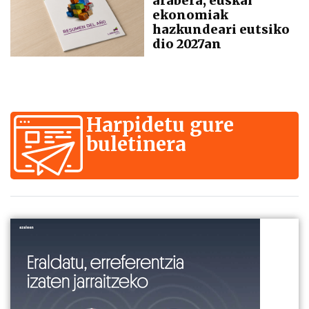
arabera, euskal
ekonomiak
hazkundeari eutsiko
dio 2027an
Harpidetu gure
buletinera