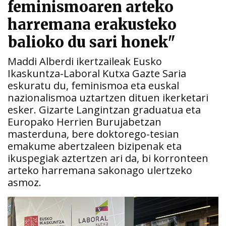
feminismoaren arteko
harremana erakusteko
balioko du sari honek"
Maddi Alberdi ikertzaileak Eusko
Ikaskuntza-Laboral Kutxa Gazte Saria
eskuratu du, feminismoa eta euskal
nazionalismoa uztartzen dituen ikerketari
esker. Gizarte Langintzan graduatua eta
Europako Herrien Burujabetzan
masterduna, bere doktorego-tesian
emakume abertzaleen bizipenak eta
ikuspegiak aztertzen ari da, bi korronteen
arteko harremana sakonago ulertzeko
asmoz.