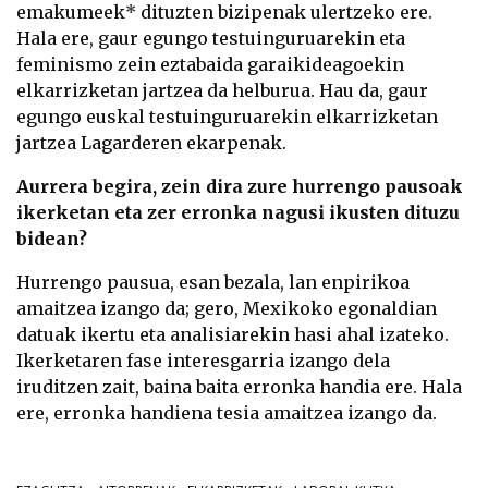
emakumeek* dituzten bizipenak ulertzeko ere.
Hala ere, gaur egungo testuinguruarekin eta
feminismo zein eztabaida garaikideagoekin
elkarrizketan jartzea da helburua. Hau da, gaur
egungo euskal testuinguruarekin elkarrizketan
jartzea Lagarderen ekarpenak.
Aurrera begira, zein dira zure hurrengo pausoak
ikerketan eta zer erronka nagusi ikusten dituzu
bidean?
Hurrengo pausua, esan bezala, lan enpirikoa
amaitzea izango da; gero, Mexikoko egonaldian
datuak ikertu eta analisiarekin hasi ahal izateko.
Ikerketaren fase interesgarria izango dela
iruditzen zait, baina baita erronka handia ere. Hala
ere, erronka handiena tesia amaitzea izango da.