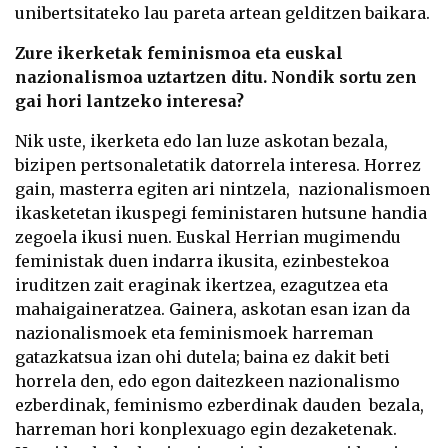
unibertsitateko lau pareta artean gelditzen baikara.
Zure ikerketak feminismoa eta euskal
nazionalismoa uztartzen ditu. Nondik sortu zen
gai hori lantzeko interesa?
Nik uste, ikerketa edo lan luze askotan bezala,
bizipen pertsonaletatik datorrela interesa. Horrez
gain, masterra egiten ari nintzela, nazionalismoen
ikasketetan ikuspegi feministaren hutsune handia
zegoela ikusi nuen. Euskal Herrian mugimendu
feministak duen indarra ikusita, ezinbestekoa
iruditzen zait eraginak ikertzea, ezagutzea eta
mahaigaineratzea. Gainera, askotan esan izan da
nazionalismoek eta feminismoek harreman
gatazkatsua izan ohi dutela; baina ez dakit beti
horrela den, edo egon daitezkeen nazionalismo
ezberdinak, feminismo ezberdinak dauden bezala,
harreman hori konplexuago egin dezaketenak.