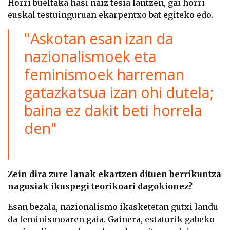
Horri bueltaka hasi naiz tesia lantzen, gai horri
euskal testuinguruan ekarpentxo bat egiteko edo.
"Askotan esan izan da
nazionalismoek eta
feminismoek harreman
gatazkatsua izan ohi dutela;
baina ez dakit beti horrela
den"
Zein dira zure lanak ekartzen dituen berrikuntza
nagusiak ikuspegi teorikoari dagokionez?
Esan bezala, nazionalismo ikasketetan gutxi landu
da feminismoaren gaia. Gainera, estaturik gabeko