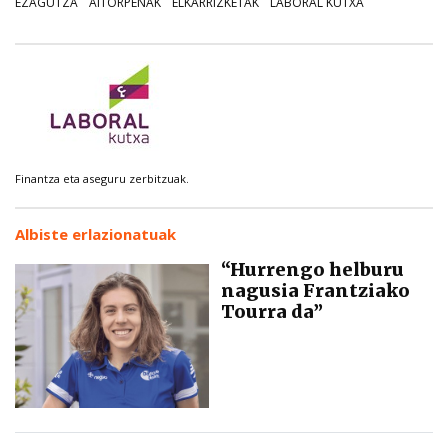
EZAGUTZA
AITORPENAK
ELKARRIZKETAK
LABORAL KUTXA
Finantza eta aseguru zerbitzuak.
Albiste erlazionatuak
“Hurrengo helburu
nagusia Frantziako
Tourra da”