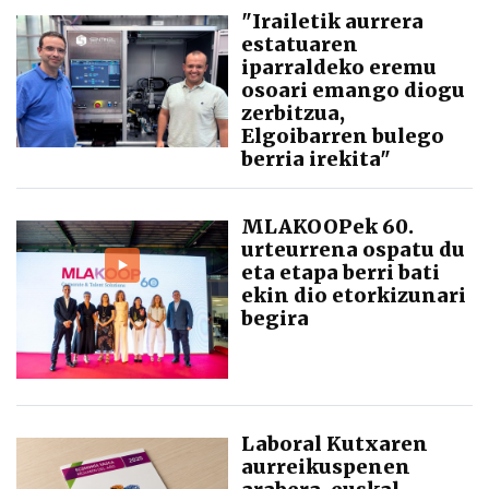
"Irailetik aurrera
estatuaren
iparraldeko eremu
osoari emango diogu
zerbitzua,
Elgoibarren bulego
berria irekita"
MLAKOOPek 60.
urteurrena ospatu du
eta etapa berri bati
ekin dio etorkizunari
begira
Laboral Kutxaren
aurreikuspenen