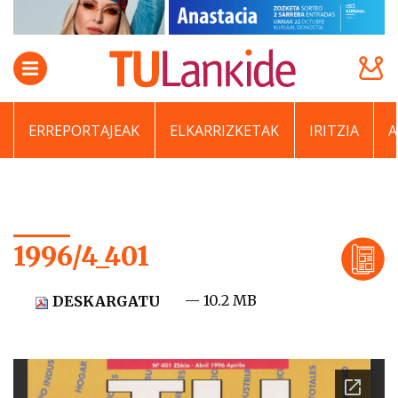
ERREPORTAJEAK
ELKARRIZKETAK
IRITZIA
1996/4_401
— 10.2 MB
DESKARGATU