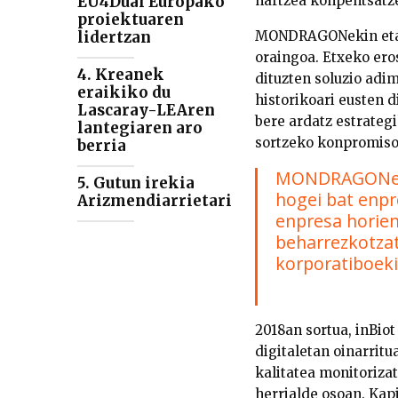
hartzea konpentsatz
EU4Dual Europako
proiektuaren
MONDRAGONekin eta be
lidertzan
oraingoa. Etxeko er
4. Kreanek
dituzten soluzio ad
eraikiko du
historikoari eusten 
Lascaray-LEAren
bere ardatz estrateg
lantegiaren aro
sortzeko konpromisoa
berria
MONDRAGONek b
5. Gutun irekia
hogei bat enpr
Arizmendiarrietari
enpresa horien 
beharrezkotzat
korporatiboek
2018an sortua, inBio
digitaletan oinarrit
kalitatea monitoriza
herrialde osoan. Kap