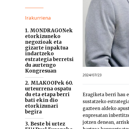
Irakurriena
1. MONDRAGONek
etorkizuneko
negozioak eta
gizarte inpaktua
indartzeko
estrategia berretsi
du aurtengo
Kongresuan
2024/07/23
2. MLAKOOPek 60.
urteurrena ospatu
du eta etapa berri
Eragiketa berri hau 
bati ekin dio
sustatzeko estrategi
etorkizunari
gazteen aldeko apus
begira
enpresatan inbertitz
jotzen denean, arris
3. Beste bi urtez