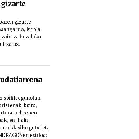
 gizarte
baren gizarte
sangarria, kirola,
n zaintza bezalako
ultzatuz.
datiarrena
z soilik egunotan
ristenak, baita,
turatu direnen
ak, eta baita
ata klasiko gutxi eta
ONDRAGONen estiloa: