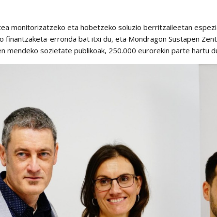
atea monitorizatzeko eta hobetzeko soluzio berritzaileetan espez
o finantzaketa-erronda bat itxi du, eta Mondragon Sustapen Zen
 mendeko sozietate publikoak, 250.000 eurorekin parte hartu du