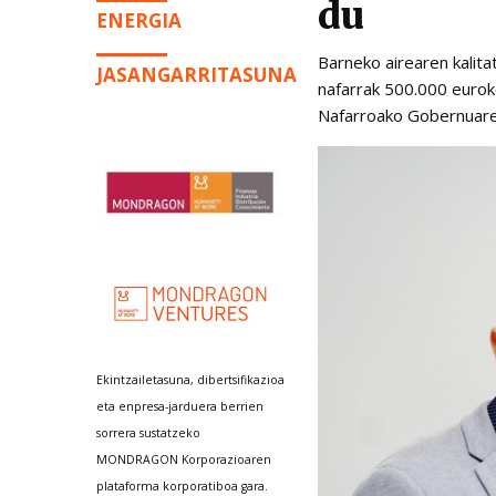
du
ENERGIA
Barneko airearen kalit
JASANGARRITASUNA
nafarrak 500.000 eurok
Nafarroako Gobernuaren
Ekintzailetasuna, dibertsifikazioa
eta enpresa-jarduera berrien
sorrera sustatzeko
MONDRAGON Korporazioaren
plataforma korporatiboa gara.