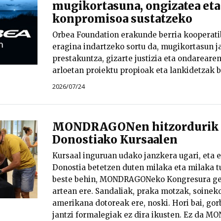
mugikortasuna, ongizatea eta
konpromisoa sustatzeko
Orbea Foundation erakunde berria kooperati
eragina indartzeko sortu da, mugikortasun ja
prestakuntza, gizarte justizia eta ondareare
arloetan proiektu propioak eta lankidetzak b
2026/07/24
MONDRAGONen hitzordurik u
Donostiako Kursaalen
Kursaal inguruan udako janzkera ugari, eta e
Donostia betetzen duten milaka eta milaka tu
beste behin, MONDRAGONeko Kongresura ger
artean ere. Sandaliak, praka motzak, soineko
amerikana dotoreak ere, noski. Hori bai, gorb
jantzi formalegiak ez dira ikusten. Ez da M