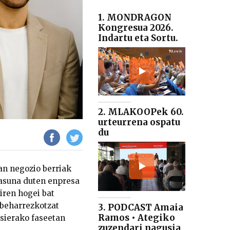
1. MONDRAGON
Kongresua 2026.
Indartu eta Sortu.
2. MLAKOOPek 60.
urteurrena ospatu
du
an negozio berriak
tasuna duten enpresa
iren hogei bat
 beharrezkotzat
3. PODCAST Amaia
Ramos • Ategiko
asierako faseetan
zuzendari nagusia