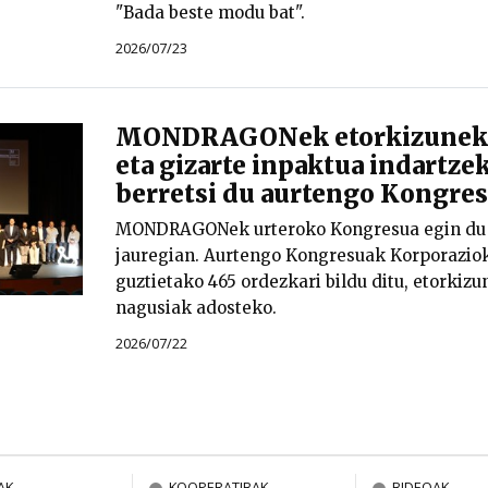
"Bada beste modu bat".
2026/07/23
MONDRAGONek etorkizuneko
eta gizarte inpaktua indartzek
berretsi du aurtengo Kongre
MONDRAGONek urteroko Kongresua egin du 
jauregian. Aurtengo Kongresuak Korporazio
guztietako 465 ordezkari bildu ditu, etorkizu
nagusiak adosteko.
2026/07/22
AK
KOOPERATIBAK
BIDEOAK