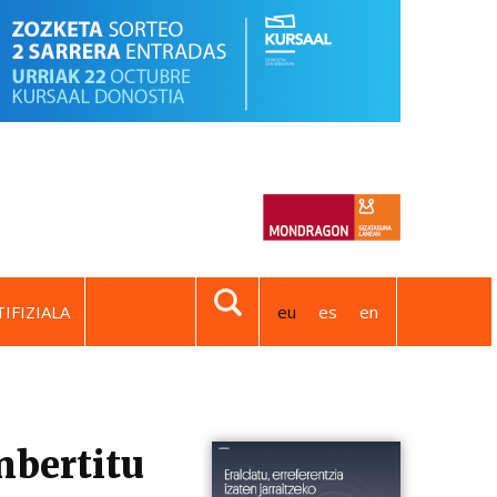
IFIZIALA
eu
es
en
bertitu