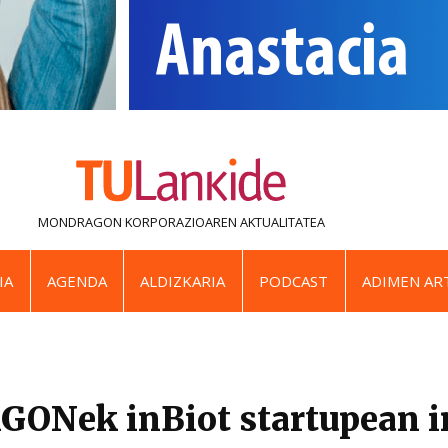
MONDRAGON KORPORAZIOAREN
AKTUALITATEA
IA
AGENDA
ALDIZKARIA
PODCAST
ADIMEN ART
Nek inBiot startupean in