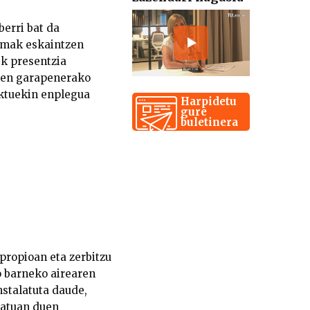
erri bat da
emak eskaintzen
k presentzia
ioen garapenerako
ektuekin enplegua
Harpidetu
gure
buletinera
propioan eta zerbitzu
o barneko airearen
nstalatuta daude,
rkatuan duen