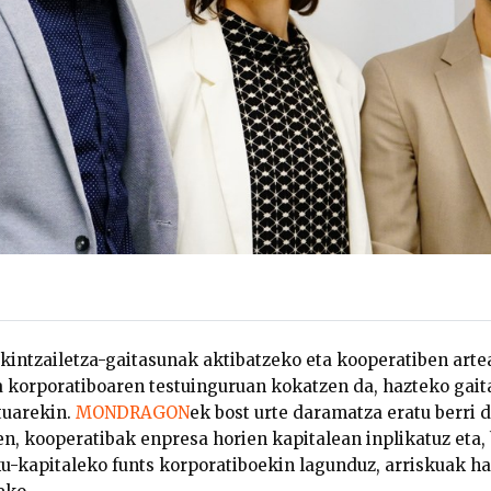
ekintzailetza-gaitasunak aktibatzeko eta kooperatiben arte
a korporatiboaren testuinguruan kokatzen da, hazteko gai
tuarekin.
MONDRAGON
ek bost urte daramatza eratu berri d
en, kooperatibak enpresa horien kapitalean inplikatuz eta,
ku-kapitaleko funts korporatiboekin lagunduz, arriskuak h