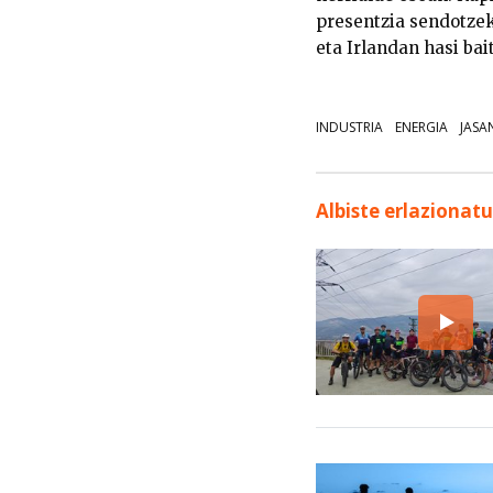
presentzia sendotze
eta Irlandan hasi bai
INDUSTRIA
ENERGIA
JASA
Albiste erlazionat