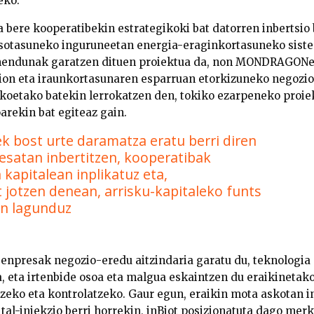
eko.
re kooperatibekin estrategikoki bat datorren inbertsio b
osotasuneko inguruneetan energia-eraginkortasuneko sist
imendunak garatzen dituen proiektua da, non MONDRAGONe
dion eta iraunkortasunaren esparruan etorkizuneko negoz
ikoetako batekin lerrokatzen den, tokiko ezarpeneko proi
rekin bat egiteaz gain.
ost urte daramatza eratu berri diren
esatan inbertitzen, kooperatibak
kapitalean inplikatuz eta,
 jotzen denean, arrisku-kapitaleko funts
in lagunduz
t enpresak negozio-eredu aitzindaria garatu du, teknologia 
ua, eta irtenbide osoa eta malgua eskaintzen du eraikinetak
tzeko eta kontrolatzeko. Gaur egun, eraikin mota askotan i
ital-injekzio berri horrekin, inBiot posizionatuta dago me