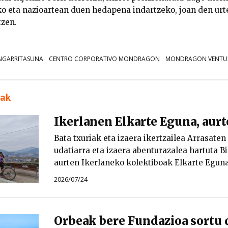
ko eta nazioartean duen hedapena indartzeko, joan den ur
tzen.
NGARRITASUNA
CENTRO CORPORATIVO MONDRAGON
MONDRAGON VENTU
uak
Ikerlanen Elkarte Eguna, aur
Bata txuriak eta izaera ikertzailea Arrasaten
udatiarra eta izaera abenturazalea hartuta B
aurten Ikerlaneko kolektiboak Elkarte Eguna
2026/07/24
Orbeak bere Fundazioa sortu 