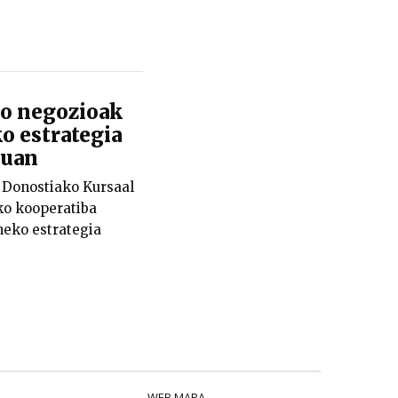
 negozioak
o estrategia
suan
Donostiako Kursaal
ko kooperatiba
neko estrategia
WEB MAPA