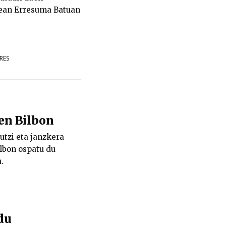
tean Erresuma Batuan
RES
ten Bilbon
 utzi eta janzkera
ilbon ospatu du
.
du