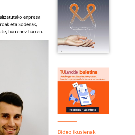
ializatutako enpresa
troak eta Sodenak,
te, hurrenez hurren.
Bideo ikusienak