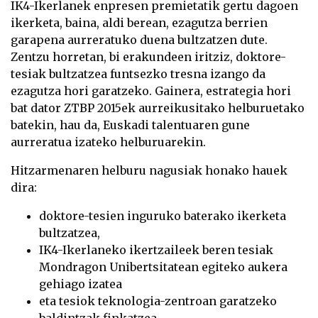
IK4-Ikerlanek enpresen premietatik gertu dagoen
ikerketa, baina, aldi berean, ezagutza berrien
garapena aurreratuko duena bultzatzen dute.
Zentzu horretan, bi erakundeen iritziz, doktore-
tesiak bultzatzea funtsezko tresna izango da
ezagutza hori garatzeko. Gainera, estrategia hori
bat dator ZTBP 2015ek aurreikusitako helburuetako
batekin, hau da, Euskadi talentuaren gune
aurreratua izateko helburuarekin.
Hitzarmenaren helburu nagusiak honako hauek
dira:
doktore-tesien inguruko baterako ikerketa
bultzatzea,
IK4-Ikerlaneko ikertzaileek beren tesiak
Mondragon Unibertsitatean egiteko aukera
gehiago izatea
eta tesiok teknologia-zentroan garatzeko
baldintzak finkatzea.