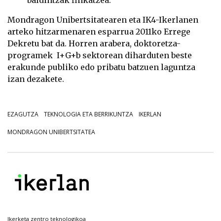
Mondragon Unibertsitatearen eta IK4-Ikerlanen
arteko hitzarmenaren esparrua 2011ko Errege
Dekretu bat da. Horren arabera, doktoretza-
programek I+G+b sektorean diharduten beste
erakunde publiko edo pribatu batzuen laguntza
izan dezakete.
EZAGUTZA
TEKNOLOGIA ETA BERRIKUNTZA
IKERLAN
MONDRAGON UNIBERTSITATEA
Ikerketa zentro teknologikoa