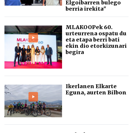
Elgoibarren bulego
berria irekita"
MLAKOOPek 60.
urteurrena ospatu du
eta etapa berri bati
ekin dio etorkizunari
begira
Ikerlanen Elkarte
Eguna, aurten Bilbon