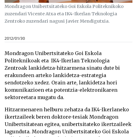
Mondragon Unibertsitateko Goi Eskola Politeknikoko
zuzendari Vicente Atxa eta IK4-Ikerlan Teknologia
Zentroko zuzendari nagusi Javier Mendigutxia.
2012/01/30
Mondragon Unibertsitateko Goi Eskola
Politeknikoak eta IK4-Ikerlan Teknologia
Zentroak lankidetza-hitzarmena sinatu dute bi
erakundeen arteko lankidetza-estrategia
sendotzeko xedez. Orain arte, lankidetza hori
komunikazioen eta potentzia-elektronikaren
sektoreetara mugatu da.
Hitzarmenaren helburu zehatza da IK4-Ikerlaneko
ikertzaileek beren doktore-tesiak Mondragon
Unibertsitatean egitea, unibertsitateko ikertzaileek
lagunduta. Mondragon Unibertsitateko Goi Eskola