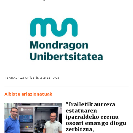
Irakaskuntza unibertsitate zentroa
Albiste erlazionatuak
"Irailetik aurrera
estatuaren
iparraldeko eremu
osoari emango diogu
zerbitzua,