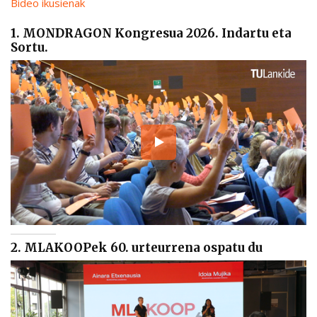
Bideo ikusienak
1. MONDRAGON Kongresua 2026. Indartu eta
Sortu.
2. MLAKOOPek 60. urteurrena ospatu du