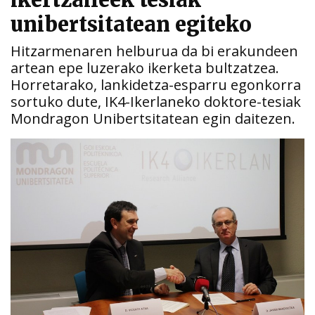
ikertzaileek tesiak
unibertsitatean egiteko
Hitzarmenaren helburua da bi erakundeen
artean epe luzerako ikerketa bultzatzea.
Horretarako, lankidetza-esparru egonkorra
sortuko dute, IK4-Ikerlaneko doktore-tesiak
Mondragon Unibertsitatean egin daitezen.