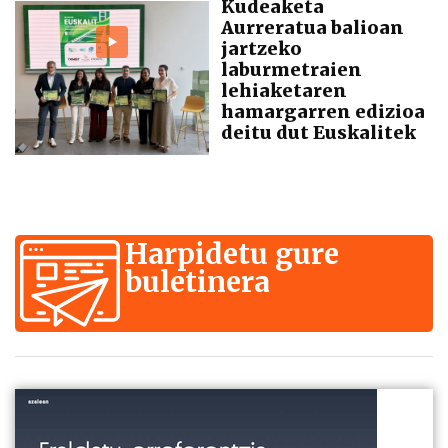
Kudeaketa
Aurreratua balioan
jartzeko
laburmetraien
lehiaketaren
hamargarren edizioa
deitu dut Euskalitek
Harpidetu gure
buletinera