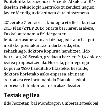
Politeknikoko zuzendari Vicente Atxak eta IK4-
Ikerlan Teknologia Zentroko zuzendari nagusi
Javier Mendigutxiak sinatu dute hitzarmena.
2015erako Zientzia, Teknologia eta Berrikuntza
2015 Plan (ZTBP 2015) onartu berriaren arabera,
Euskal Autonomia Erkidegoaren
lehiakortasunerako ardatz nagusietako bat goi-
mailako prestakuntza indartzea da, eta,
zehazkiago, doktore kopurua handitzea. Ildo
horretan, 2015erako, graduatu berrien %1,4 doktore
izatea proposatzen da. Horrela, gaur egungo
kopurua %50 handituko litzateke. Bestalde,
doktore horietako asko enpresa-ehunean
txertatzea ere lortu nahi du Planak, euskal
enpresek lehiakortasuna irabaz dezaten.
Tesiak egitea
Ildo horretan, bai Mondragon Unibertsitateak bai