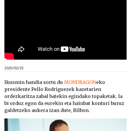
2025/02/25
Ikusmin handia sortu du
MONDRAGON
eko
presidente Pello Rodriguezek kazetarien
ordezkaritza zabal batekin egindako topaketak. Ia
bi orduz egon da eurekin eta hainbat konturi buruz
galdetzeko aukera izan dute, Bilbon.