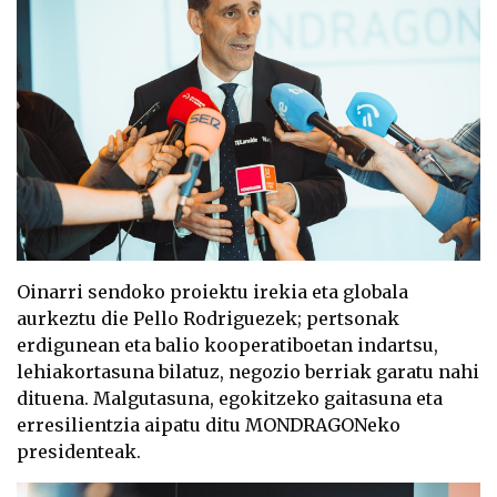
Oinarri sendoko proiektu irekia eta globala
aurkeztu die Pello Rodriguezek; pertsonak
erdigunean eta balio kooperatiboetan indartsu,
lehiakortasuna bilatuz, negozio berriak garatu nahi
dituena. Malgutasuna, egokitzeko gaitasuna eta
erresilientzia aipatu ditu MONDRAGONeko
presidenteak.