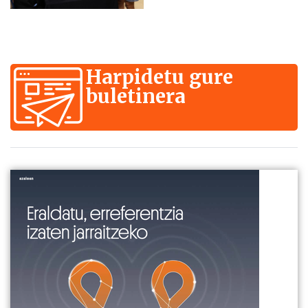
Harpidetu gure
buletinera