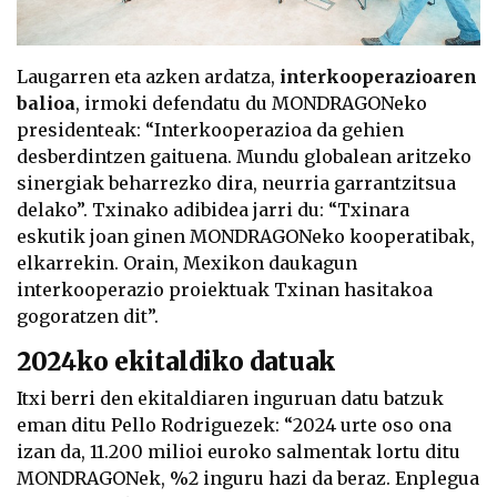
Laugarren eta azken ardatza,
interkooperazioaren
balioa
, irmoki defendatu du MONDRAGONeko
presidenteak: “Interkooperazioa da gehien
desberdintzen gaituena. Mundu globalean aritzeko
sinergiak beharrezko dira, neurria garrantzitsua
delako”. Txinako adibidea jarri du: “Txinara
eskutik joan ginen MONDRAGONeko kooperatibak,
elkarrekin. Orain, Mexikon daukagun
interkooperazio proiektuak Txinan hasitakoa
gogoratzen dit”.
2024ko ekitaldiko datuak
Itxi berri den ekitaldiaren inguruan datu batzuk
eman ditu Pello Rodriguezek: “2024 urte oso ona
izan da, 11.200 milioi euroko salmentak lortu ditu
MONDRAGONek, %2 inguru hazi da beraz. Enplegua