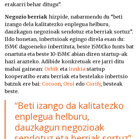
erakarri behar ditugu”.
Negozio berriak
hizpide, nabarmendu du “beti
izango dela kalitatezko enplegua helburu,
dauzkagun negozioak sendotuz eta berriak sortuz”.
Ildo honetan, inbertsioak egingo direla esan du:
15M€ dagoeneko inbertituta, beste 15M€ko funts bat
onartuta eta beste 10-15M€ abian diren startup-ak
hazi arazteko. Adibide konkretuak ere jarri ditu
mahai gainean:
Orbik
eta
Innkia
startup
kooperatibo eratu berriak eta bestelako inbertsio
batzuk ere bai:
Cocoon
,
Oroi
edo
Corify
, besteak
beste.
“Beti izango da kalitatezko
enplegua helburu,
dauzkagun negozioak
sendotuz eta berriak sortuz”