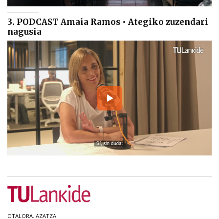
3. PODCAST Amaia Ramos • Ategiko zuzendari
nagusia
OTALORA. AZATZA.