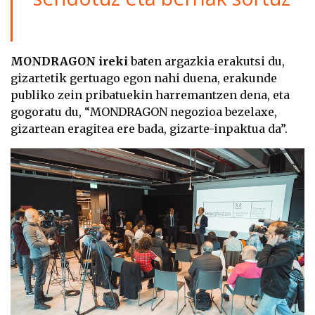
MONDRAGON ireki
baten argazkia erakutsi du,
gizartetik gertuago egon nahi duena, erakunde
publiko zein pribatuekin harremantzen dena, eta
gogoratu du, “MONDRAGON negozioa bezelaxe,
gizartean eragitea ere bada, gizarte-inpaktua da”.