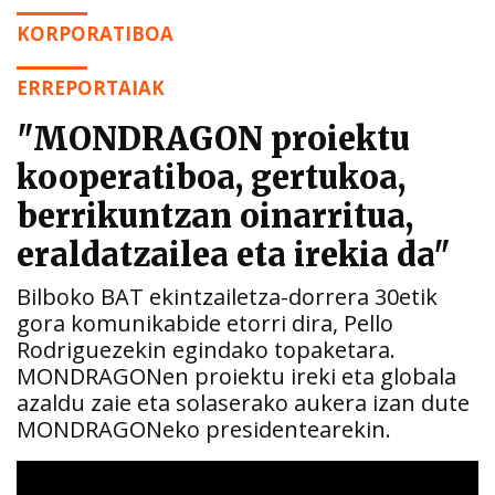
KORPORATIBOA
ERREPORTAIAK
"MONDRAGON proiektu
kooperatiboa, gertukoa,
berrikuntzan oinarritua,
eraldatzailea eta irekia da"
Bilboko BAT ekintzailetza-dorrera 30etik
gora komunikabide etorri dira, Pello
Rodriguezekin egindako topaketara.
MONDRAGONen proiektu ireki eta globala
azaldu zaie eta solaserako aukera izan dute
MONDRAGONeko presidentearekin.