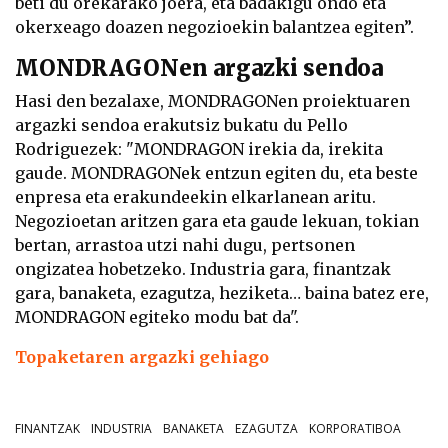
beti du orekarako joera, eta badakigu ondo eta
okerxeago doazen negozioekin balantzea egiten”.
MONDRAGONen argazki sendoa
Hasi den bezalaxe, MONDRAGONen proiektuaren
argazki sendoa erakutsiz bukatu du Pello
Rodriguezek: "MONDRAGON irekia da, irekita
gaude. MONDRAGONek entzun egiten du, eta beste
enpresa eta erakundeekin elkarlanean aritu.
Negozioetan aritzen gara eta gaude lekuan, tokian
bertan, arrastoa utzi nahi dugu, pertsonen
ongizatea hobetzeko. Industria gara, finantzak
gara, banaketa, ezagutza, heziketa… baina batez ere,
MONDRAGON egiteko modu bat da".
Topaketaren argazki gehiago
FINANTZAK
INDUSTRIA
BANAKETA
EZAGUTZA
KORPORATIBOA