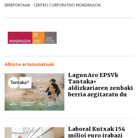
ERREPORTAIAK
CENTRO CORPORATIVO MONDRAGON
Albiste erlazionatuak
LagunAro EPSVk
Tantaka+
aldizkariaren zenbaki
berria argitaratu du
Laboral Kutxak 154
milioi euro irabazi