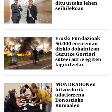
ditu urteko lehen
seihilekoan
Eroski Fundazioak
50.000 euro eman
dizkio dohaintzan
Gurutze Gorriari
suteei aurre egiten
laguntzeko
MONDRAGONen
hitzordurik
udatiarrena
Donostiako
Kursaalen