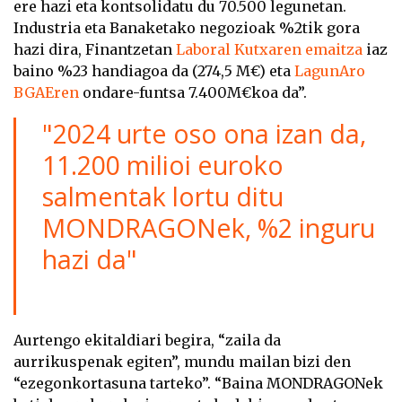
ere hazi eta kontsolidatu du 70.500 legunetan.
Industria eta Banaketako negozioak %2tik gora
hazi dira, Finantzetan
Laboral Kutxaren emaitza
iaz
baino %23 handiagoa da (274,5 M€) eta
LagunAro
BGAEren
ondare-funtsa 7.400M€koa da”.
"2024 urte oso ona izan da,
11.200 milioi euroko
salmentak lortu ditu
MONDRAGONek, %2 inguru
hazi da"
Aurtengo ekitaldiari begira, “zaila da
aurrikuspenak egiten”, mundu mailan bizi den
“ezegonkortasuna tarteko”. “Baina MONDRAGONek