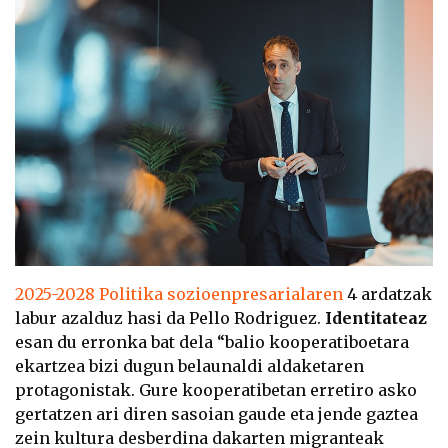
2025-2028 Politika sozioenpresarialaren
4 ardatzak
labur azalduz hasi da Pello Rodriguez.
Identitateaz
esan du erronka bat dela “balio kooperatiboetara
ekartzea bizi dugun belaunaldi aldaketaren
protagonistak. Gure kooperatibetan erretiro asko
gertatzen ari diren sasoian gaude eta jende gaztea
zein kultura desberdina dakarten migranteak