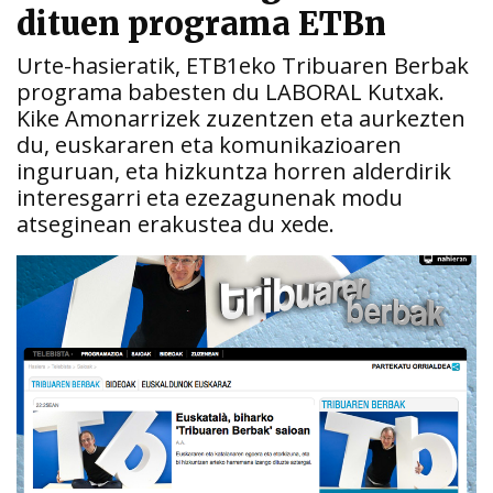
dituen programa ETBn
Urte-hasieratik, ETB1eko Tribuaren Berbak
programa babesten du LABORAL Kutxak.
Kike Amonarrizek zuzentzen eta aurkezten
du, euskararen eta komunikazioaren
inguruan, eta hizkuntza horren alderdirik
interesgarri eta ezezagunenak modu
atseginean erakustea du xede.