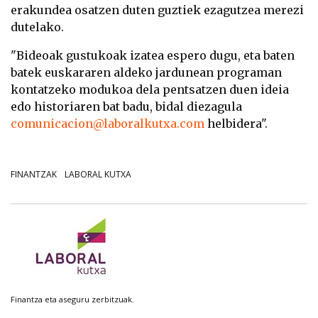
erakundea osatzen duten guztiek ezagutzea merezi
dutelako.
"Bideoak gustukoak izatea espero dugu, eta baten
batek euskararen aldeko jardunean programan
kontatzeko modukoa dela pentsatzen duen ideia
edo historiaren bat badu, bidal diezagula
comunicacion@laboralkutxa.com
helbidera".
FINANTZAK
LABORAL KUTXA
Finantza eta aseguru zerbitzuak.