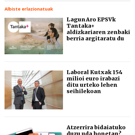
Albiste erlazionatuak
LagunAro EPSVk
Tantaka+
aldizkariaren zenbaki
berria argitaratu du
Laboral Kutxak 154
milioi euro irabazi
ditu urteko lehen
seihilekoan
Atzerrira bidaiatuko
duzu uda honetan?