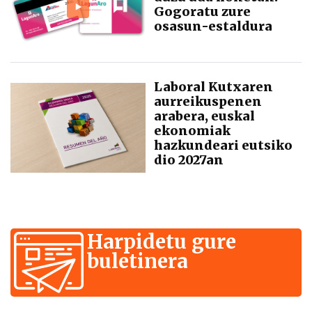
Gogoratu zure
osasun-estaldura
Laboral Kutxaren
aurreikuspenen
arabera, euskal
ekonomiak
hazkundeari eutsiko
dio 2027an
Harpidetu gure
buletinera