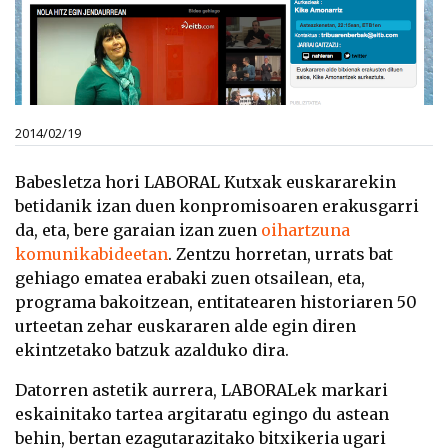
2014/02/19
Babesletza hori LABORAL Kutxak euskararekin
betidanik izan duen konpromisoaren erakusgarri
da, eta, bere garaian izan zuen
oihartzuna
komunikabideetan
. Zentzu horretan, urrats bat
gehiago ematea erabaki zuen otsailean, eta,
programa bakoitzean, entitatearen historiaren 50
urteetan zehar euskararen alde egin diren
ekintzetako batzuk azalduko dira.
Datorren astetik aurrera, LABORALek markari
eskainitako tartea argitaratu egingo du astean
behin, bertan ezagutarazitako bitxikeria ugari