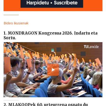
Bideo ikusienak
1. MONDRAGON Kongresua 2026. Indartu eta
Sortu.
2. MLAKOOPek 60. urteurrena ospatu du