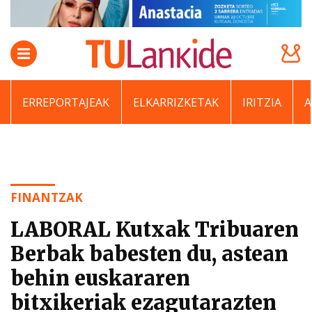
ERREPORTAJEAK
ELKARRIZKETAK
IRITZIA
FINANTZAK
LABORAL Kutxak Tribuaren
Berbak babesten du, astean
behin euskararen
bitxikeriak ezagutarazten