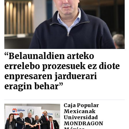
“Belaunaldien arteko
errelebo prozesuek ez diote
enpresaren jarduerari
eragin behar”
Caja Popular
Mexicanak
Universidad
MONDRAGON