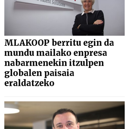
MLAKOOP berritu egin da
mundu mailako enpresa
nabarmenekin itzulpen
globalen paisaia
eraldatzeko