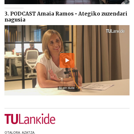
3. PODCAST Amaia Ramos • Ategiko zuzendari
nagusia
OTALORA. AZATZA.