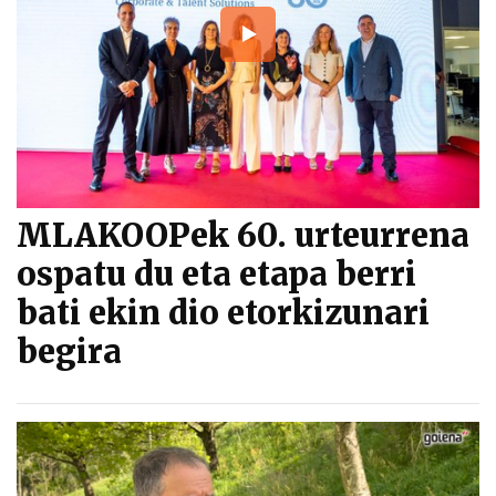
MLAKOOPek 60. urteurrena
ospatu du eta etapa berri
bati ekin dio etorkizunari
begira