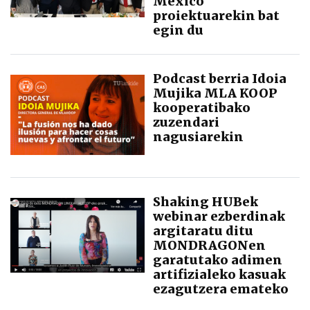
México
proiektuarekin bat
egin du
Podcast berria Idoia
Mujika MLA KOOP
kooperatibako
zuzendari
nagusiarekin
Shaking HUBek
webinar ezberdinak
argitaratu ditu
MONDRAGONen
garatutako adimen
artifizialeko kasuak
ezagutzera emateko