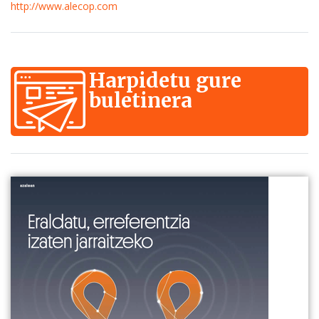
http://www.alecop.com
Harpidetu gure
buletinera