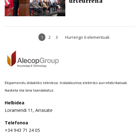
urteurrena
1
2
3
Hurrengo 6 elementuak
Ekipamendu didaktiko teknikoa. Instalakuntza elektriko aurrefabrikatuak.
Ikasketa eta lana txandakatuz.
Helbidea
Loramendi 11, Arrasate
Telefonoa
+34 943 71 24 05