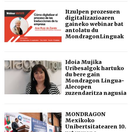
Itzulpen prozesuen
digitalizazioaren
gaineko webinar bat
antolatu du
MondragonLinguak
Idoia Mujika
Uribesalgok hartuko
du bere gain
Mondragon Lingua-
Alecopen
zuzendaritza nagusia
MONDRAGON
Mexikoko
Unibertsitatearen 10.