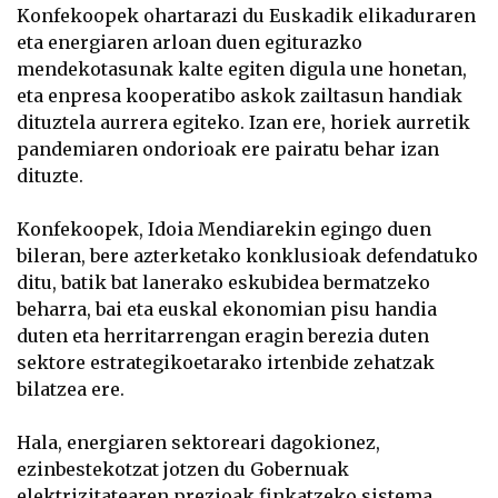
Konfekoopek ohartarazi du Euskadik elikaduraren
eta energiaren arloan duen egiturazko
mendekotasunak kalte egiten digula une honetan,
eta enpresa kooperatibo askok zailtasun handiak
dituztela aurrera egiteko. Izan ere, horiek aurretik
pandemiaren ondorioak ere pairatu behar izan
dituzte.
Konfekoopek, Idoia Mendiarekin egingo duen
bileran, bere azterketako konklusioak defendatuko
ditu, batik bat lanerako eskubidea bermatzeko
beharra, bai eta euskal ekonomian pisu handia
duten eta herritarrengan eragin berezia duten
sektore estrategikoetarako irtenbide zehatzak
bilatzea ere.
Hala, energiaren sektoreari dagokionez,
ezinbestekotzat jotzen du Gobernuak
elektrizitatearen prezioak finkatzeko sistema