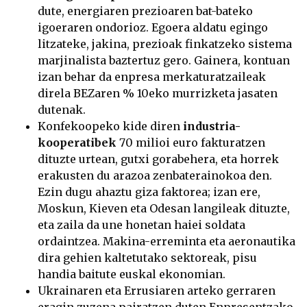
dute, energiaren prezioaren bat-bateko
igoeraren ondorioz. Egoera aldatu egingo
litzateke, jakina, prezioak finkatzeko sistema
marjinalista baztertuz gero. Gainera, kontuan
izan behar da enpresa merkaturatzaileak
direla BEZaren % 10eko murrizketa jasaten
dutenak.
Konfekoopeko kide diren
industria-
kooperatibek
70 milioi euro fakturatzen
dituzte urtean, gutxi gorabehera, eta horrek
erakusten du arazoa zenbaterainokoa den.
Ezin dugu ahaztu giza faktorea; izan ere,
Moskun, Kieven eta Odesan langileak dituzte,
eta zaila da une honetan haiei soldata
ordaintzea. Makina-erreminta eta aeronautika
dira gehien kaltetutako sektoreak, pisu
handia baitute euskal ekonomian.
Ukrainaren eta Errusiaren arteko gerraren