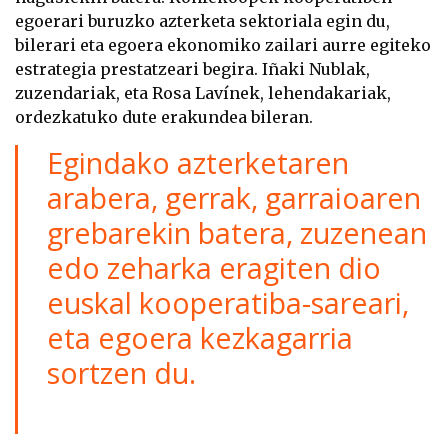
egoerari buruzko azterketa sektoriala egin du,
bilerari eta egoera ekonomiko zailari aurre egiteko
estrategia prestatzeari begira. Iñaki Nublak,
zuzendariak, eta Rosa Lavínek, lehendakariak,
ordezkatuko dute erakundea bileran.
Egindako azterketaren
arabera, gerrak, garraioaren
grebarekin batera, zuzenean
edo zeharka eragiten dio
euskal kooperatiba-sareari,
eta egoera kezkagarria
sortzen du.