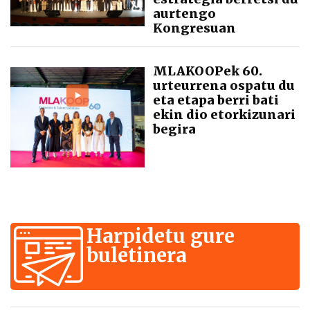
aurtengo
Kongresuan
MLAKOOPek 60.
urteurrena ospatu du
eta etapa berri bati
ekin dio etorkizunari
begira
Harpidetu gure
buletinera