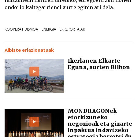
hartzailean hartzen direlako, eta egoera zail honen
ondorio kaltegarrienei aurre egiten ari dela.
KOOPERATIBISMOA
ENERGIA
ERREPORTAIAK
Albiste erlazionatuak
Ikerlanen Elkarte
Eguna, aurten Bilbon
MONDRAGONek
etorkizuneko
negozioak eta gizarte
inpaktua indartzeko
estrategia berretsi du