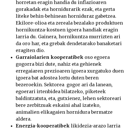
horretan eragin handia du inflazioaren
gorakadak eta hornidurarik ezak, eta gerta
liteke behin-behinean horniduraz gabetzea.
Ekilore-olioa eta zereala bezalako produktuen
hornikuntza-kostuen igoera handiak eragin
larria du. Gainera, hornikuntza murrizten ari
da oro har, eta grebak dendetarako banaketari
eragiten dio.
Garraiolarien kooperatibek
oso egoera
gogorra bizi dute, nahiz eta gehienek
erregaiaren prezioaren igoera xurgatuko duen
igoera bat adostea lortu duten beren
bezeroekin. Sektorea gogor ari da lanean,
egoerari irtenbidea bilatzeko, piketeek
baldintzatuta, eta, gutxienez, lehen sektoreari
bere zerbitzuak eskaini ahal izateko,
animalien elikagaien hornidura bermatze
aldera.
Energia-kooperatibek
likidezia-arazo larria