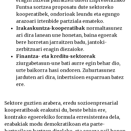
eragin zuzena pairatzen duten Enpresentzako
Funtsa sortzea proposatu dute sektoreko
kooperatibek, ondorioak leundu eta egungo
arazoari irtenbide partziala emateko.
Irakaskuntza-kooperatibak
normaltasunez
ari dira lanean une honetan, baina egoerak
bere horretan jarraitzen badu, jantoki-
zerbitzuari eragin diezaioke.
Finantza- eta kreditu-sektoreak
ziurgabetasun-une bati aurre egin behar dio,
urte baikorra hasi ondoren. Zuhurtasunez
jarduten ari dira, inbertsioen esparruan batez
ere.
Sektore guztien arabera, eredu sozioenpresarial
kooperatiboak erakutsi du, beste behin ere,
kontrako egoerekiko formula erresistentea dela,
erabakiak modu demokratikoan eta parte-