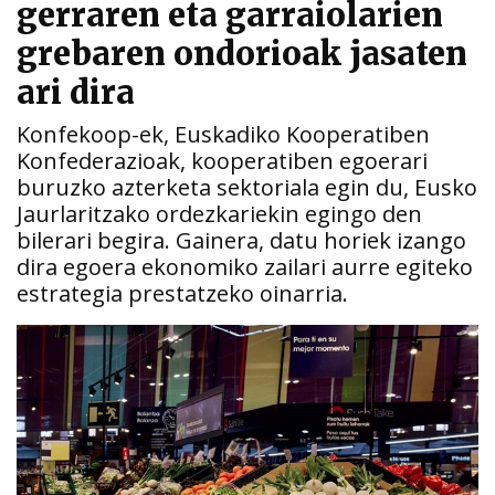
gerraren eta garraiolarien
grebaren ondorioak jasaten
ari dira
Konfekoop-ek, Euskadiko Kooperatiben
Konfederazioak, kooperatiben egoerari
buruzko azterketa sektoriala egin du, Eusko
Jaurlaritzako ordezkariekin egingo den
bilerari begira. Gainera, datu horiek izango
dira egoera ekonomiko zailari aurre egiteko
estrategia prestatzeko oinarria.