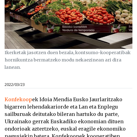
Ikerketak jasotzen duen bezala, kontsumo-kooperatibak
hornikuntza bermatzeko modu nekaezinean ari dira
lanean.
2022/03/23
Konfekoop
ek Idoia Mendia Eusko Jaurlaritzako
bigarren lehendakariorde eta Lan eta Enplegu
sailburuak deitutako bileran hartuko du parte,
Ukrainako gerrak Euskadiko ekonomian dituen
ondorioak aztertzeko, euskal eragile ekonomiko
nagusiekin batera. Konfekoopek kooperatiben