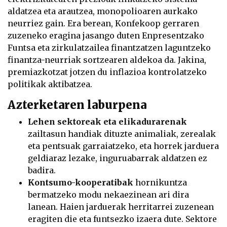
aldatzea eta arautzea, monopolioaren aurkako
neurriez gain. Era berean, Konfekoop gerraren
zuzeneko eragina jasango duten Enpresentzako
Funtsa eta zirkulatzailea finantzatzen laguntzeko
finantza-neurriak sortzearen aldekoa da. Jakina,
premiazkotzat jotzen du inflazioa kontrolatzeko
politikak aktibatzea.
Azterketaren laburpena
Lehen sektoreak eta elikadurarenak
zailtasun handiak dituzte animaliak, zerealak
eta pentsuak garraiatzeko, eta horrek jarduera
geldiaraz lezake, inguruabarrak aldatzen ez
badira.
Kontsumo-kooperatibak
hornikuntza
bermatzeko modu nekaezinean ari dira
lanean. Haien jarduerak herritarrei zuzenean
eragiten die eta funtsezko izaera dute. Sektore