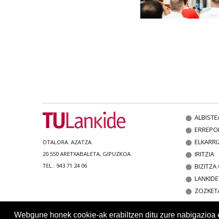
ALBISTE
ERREPO
ELKARRI
OTALORA. AZATZA.
IRITZIA
20.550 ARETXABALETA, GIPUZKOA.
BIZITZ
TEL.: 943 71 24 06
LANKIDE
ZOZKET
Webgune honek cookie-ak erabiltzen ditu zure nabigazioa err