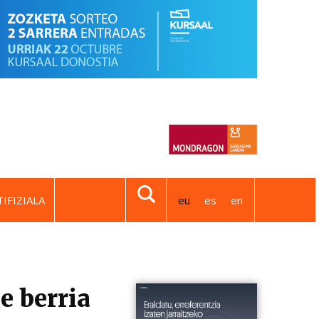
IFIZIALA
eu
es
en
e berria