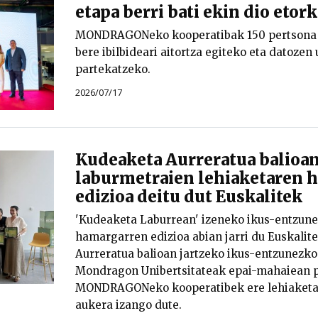
etapa berri bati ekin dio etor
MONDRAGONeko kooperatibak 150 pertsona i
bere ibilbideari aitortza egiteko eta datoze
partekatzeko.
2026/07/17
Kudeaketa Aurreratua balioan
laburmetraien lehiaketaren 
edizioa deitu dut Euskalitek
'Kudeaketa Laburrean' izeneko ikus-entzune
hamargarren edizioa abian jarri du Euskalit
Aurreratua balioan jartzeko ikus-entzunezko
Mondragon Unibertsitateak epai-mahaiean p
MONDRAGONeko kooperatibek ere lehiaketa
aukera izango dute.