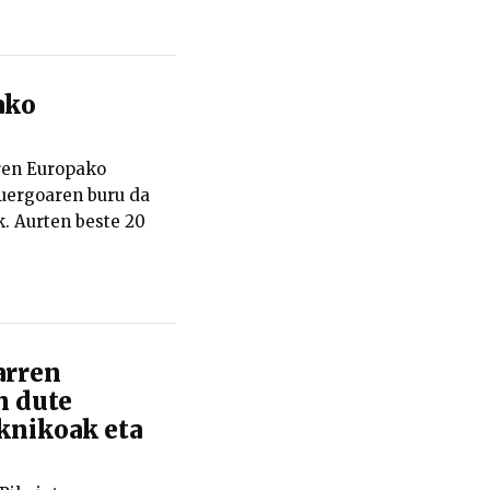
ako
ren Europako
zuergoaren buru da
k. Aurten beste 20
arren
n dute
knikoak eta