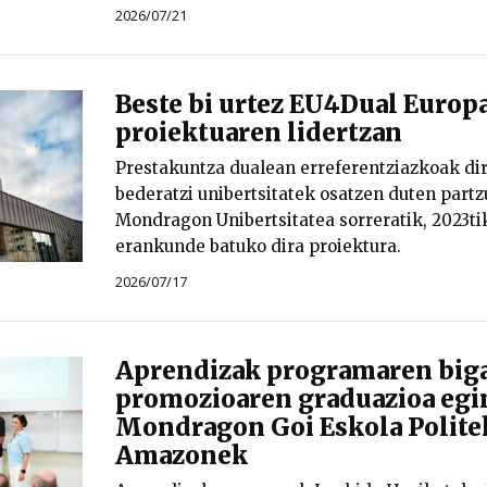
2026/07/21
Beste bi urtez EU4Dual Europ
proiektuaren lidertzan
Prestakuntza dualean erreferentziazkoak di
bederatzi unibertsitatek osatzen duten part
Mondragon Unibertsitatea sorreratik, 2023ti
erankunde batuko dira proiektura.
2026/07/17
Aprendizak programaren big
promozioaren graduazioa egi
Mondragon Goi Eskola Polite
Amazonek