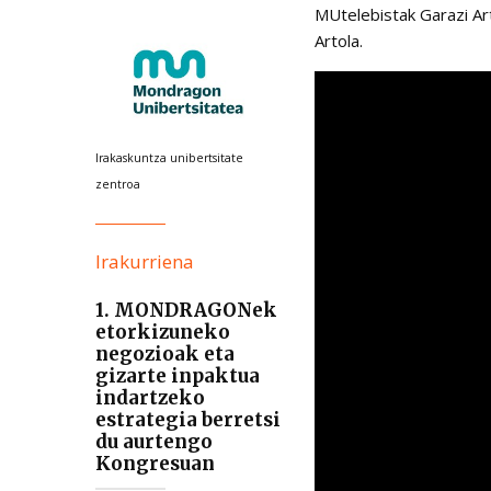
MUtelebistak Garazi Art
Artola.
Irakaskuntza unibertsitate
zentroa
Irakurriena
1. MONDRAGONek
etorkizuneko
negozioak eta
gizarte inpaktua
indartzeko
estrategia berretsi
du aurtengo
Kongresuan