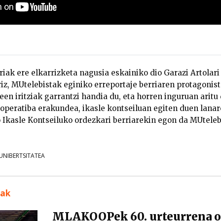
riak ere elkarrizketa nagusia eskainiko dio Garazi Artolar
riz, MUtelebistak eginiko erreportaje berriaren protagoni
een iritziak garrantzi handia du, eta horren inguruan aritu 
ooperatiba erakundea, ikasle kontseiluan egiten duen lanar
 Ikasle Kontseiluko ordezkari berriarekin egon da MUteleb
NIBERTSITATEA
uak
MLAKOOPek 60. urteurrena os