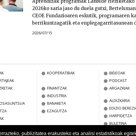
Aprendizak programak Lanbide Heziketako 
2026ko saria jaso du duela gutxi, Bertelsma
CEOE Fundazioaren eskutik, programaren kal
berrikuntzagatik eta enplegagarritasunean 
2026/07/15
AK
KOOPERATIBAK
BIDEOAK
RTAJEAK
PODCAST
ZKETAK
FINANTZAK
ARGAZKIAK
INDUSTRIA
ALDIZKARIA
A OSASUNTSUA
BANAKETA
EDIZIO BEREZI
TZA
EZAGUTZA
HARPIDETZA
AK
BULETINA
azteko, publizitatea erakusteko eta analisi estatistikoak egite