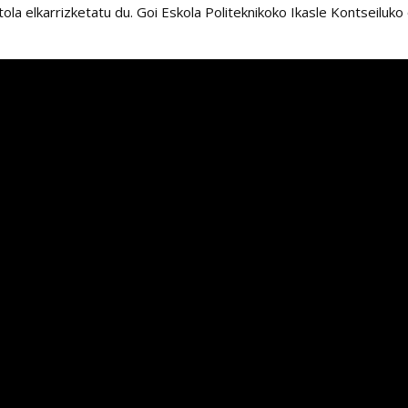
ola elkarrizketatu du. Goi Eskola Politeknikoko Ikasle Kontseiluko