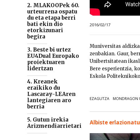
2. MLAKOOPek 60.
urteurrena ospatu
du eta etapa berri
bati ekin dio
2016/02/17
etorkizunari
begira
Muniversitas aldizka
3. Beste bi urtez
zenbakian. Gaur, ber
EU4Dual Europako
Unibertsitatean ikasl
proiektuaren
lidertzan
Bere esperientzia, k
Eskola Politeknikoko
4. Kreanek
eraikiko du
Lascaray-LEAren
EZAGUTZA
MONDRAGON U
lantegiaren aro
berria
5. Gutun irekia
Albiste erlazionat
Arizmendiarrietari