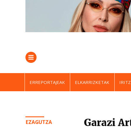
ERREPORTAJEAK
ELKARRIZKETAK
IRITZ
Garazi Ar
EZAGUTZA