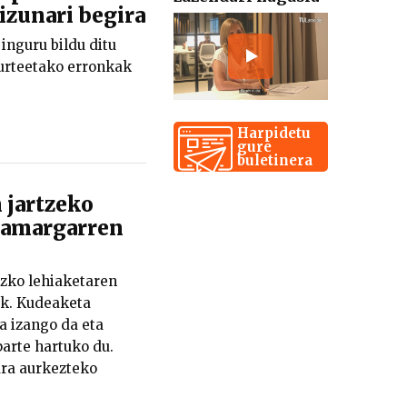
kizunari begira
nguru bildu ditu
n urteetako erronkak
Harpidetu
gure
buletinera
 jartzeko
hamargarren
zko lehiaketaren
ek. Kudeaketa
a izango da eta
arte hartuko du.
ra aurkezteko