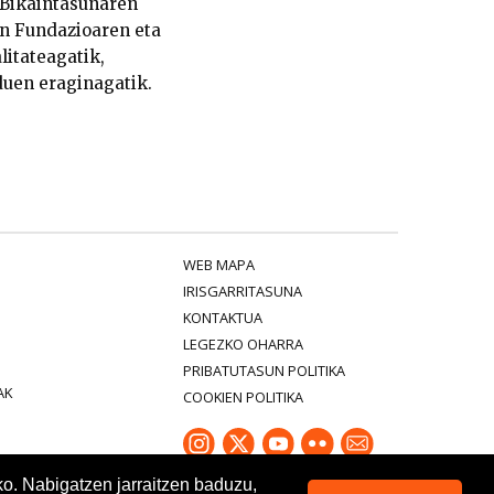
Bikaintasunaren
nn Fundazioaren eta
itateagatik,
duen eraginagatik.
WEB MAPA
IRISGARRITASUNA
KONTAKTUA
LEGEZKO OHARRA
PRIBATUTASUN POLITIKA
AK
COOKIEN POLITIKA
ko. Nabigatzen jarraitzen baduzu,