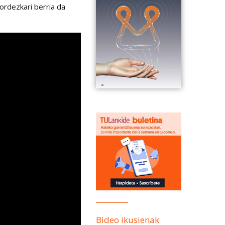
 ordezkari berria da
Bideo ikusienak