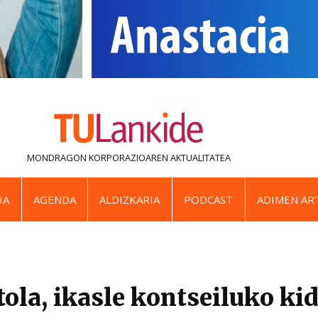
MONDRAGON KORPORAZIOAREN
AKTUALITATEA
IA
AGENDA
ALDIZKARIA
PODCAST
ADIMEN ART
tola, ikasle kontseiluko kid