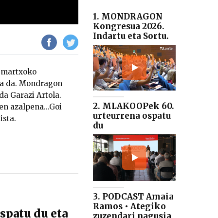
1. MONDRAGON
Kongresua 2026.
Indartu eta Sortu.
i martxoko
sta da. Mondragon
da Garazi Artola.
2. MLAKOOPek 60.
en azalpena...Goi
urteurrena ospatu
ista.
du
3. PODCAST Amaia
Ramos • Ategiko
patu du eta
zuzendari nagusia