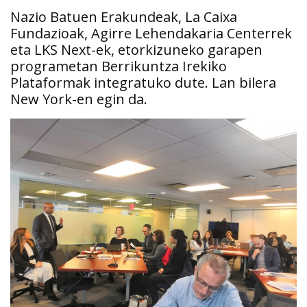
Nazio Batuen Erakundeak, La Caixa
Fundazioak, Agirre Lehendakaria Centerrek
eta LKS Next-ek, etorkizuneko garapen
programetan Berrikuntza Irekiko
Plataformak integratuko dute. Lan bilera
New York-en egin da.