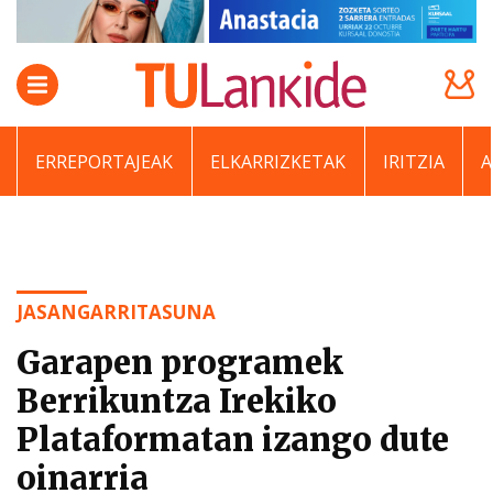
ERREPORTAJEAK
ELKARRIZKETAK
IRITZIA
JASANGARRITASUNA
Garapen programek
Berrikuntza Irekiko
Plataformatan izango dute
oinarria