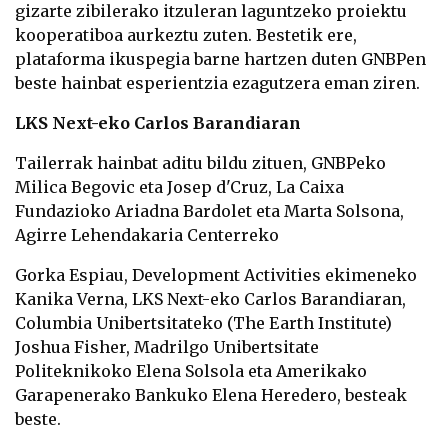
gizarte zibilerako itzuleran laguntzeko proiektu
kooperatiboa aurkeztu zuten. Bestetik ere,
plataforma ikuspegia barne hartzen duten GNBPen
beste hainbat esperientzia ezagutzera eman ziren.
LKS Next-eko Carlos Barandiaran
Tailerrak hainbat aditu bildu zituen, GNBPeko
Milica Begovic eta Josep d'Cruz, La Caixa
Fundazioko Ariadna Bardolet eta Marta Solsona,
Agirre Lehendakaria Centerreko
Gorka Espiau, Development Activities ekimeneko
Kanika Verna, LKS Next-eko Carlos Barandiaran,
Columbia Unibertsitateko (The Earth Institute)
Joshua Fisher, Madrilgo Unibertsitate
Politeknikoko Elena Solsola eta Amerikako
Garapenerako Bankuko Elena Heredero, besteak
beste.