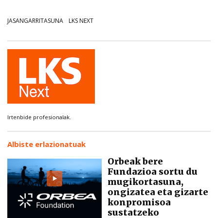
JASANGARRITASUNA
LKS NEXT
Irtenbide profesionalak.
Albiste erlazionatuak
Orbeak bere
Fundazioa sortu du
mugikortasuna,
ongizatea eta gizarte
konpromisoa
sustatzeko