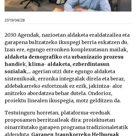
2019/04/28
2030 Agendak, nazioetan aldaketa eraldatzailea eta
garapena bultzatzeko ikuspegi berria eskatzen du.
Izan ere, egungo erronken konplexutasun mailak,
aldaketa demografiko
eta
urbanizazio prozesu
handi
ek,
klima- aldaketa, ezberdintasun
sozialak
,... agerian utzi dute egungo aldaketa
sistemikoak, erronka integralak direla eta beraz,
aldebakarreko esfortzuak ez ezik, jakintza- alor
anitzeko abordatzea behar dutela. Ondorioz,
proiektu linealen ikuspegia, motz gelditzen da.
Testuinguru horretan, plataforma-ereduak
proposamen berritzaileak dira: proiektuetan
oinarritutako garapen programa tradizionaletatik
aldenduta,
Garapen Iraunkorreko Helburuak