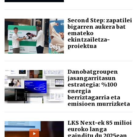
Second Step: zapatilei
bigarren aukera bat
emateko
ekintzailetza-
proiektua
Danobatgroupen
jasangarritasun
estrategia: %100
energia
berriztagarria eta
emisioen murrizketa
LKS Next-ek 85 milioi
euroko langa
gainditu du 2025ean