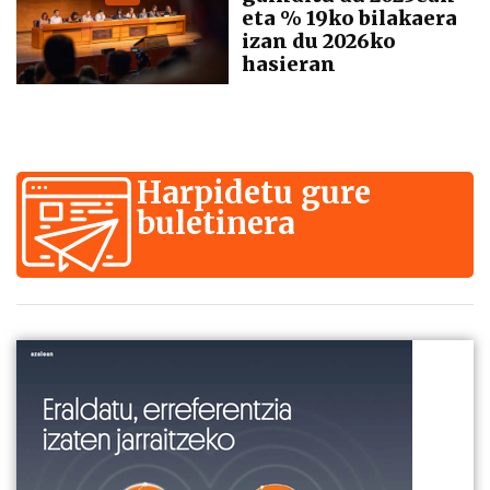
eta % 19ko bilakaera
izan du 2026ko
hasieran
Harpidetu gure
buletinera