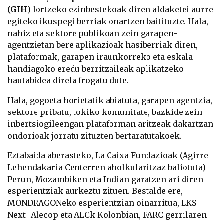
(GIH
) lortzeko ezinbestekoak diren aldaketei aurre
egiteko ikuspegi berriak onartzen baitituzte. Hala,
nahiz eta sektore publikoan zein garapen-
agentzietan bere aplikazioak hasiberriak diren,
plataformak, garapen iraunkorreko eta eskala
handiagoko eredu berritzaileak aplikatzeko
hautabidea direla frogatu dute.
Hala, gogoeta horietatik abiatuta, garapen agentzia,
sektore pribatu, tokiko komunitate, bazkide zein
inbertsiogileengan plataforman aritzeak dakartzan
ondorioak jorratu zituzten bertaratutakoek.
Eztabaida aberasteko, La Caixa Fundazioak (Agirre
Lehendakaria Centerren aholkularitzaz baliotuta)
Perun, Mozambiken eta Indian garatzen ari diren
esperientziak aurkeztu zituen. Bestalde ere,
MONDRAGONeko esperientzian oinarritua, LKS
Next- Alecop eta ALCk Kolonbian, FARC gerrilaren