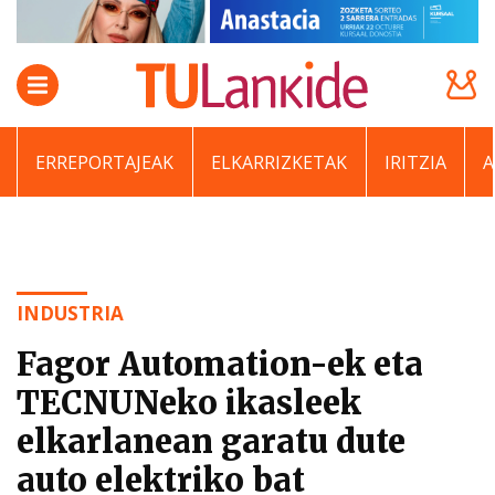
ERREPORTAJEAK
ELKARRIZKETAK
IRITZIA
INDUSTRIA
Fagor Automation-ek eta
TECNUNeko ikasleek
elkarlanean garatu dute
auto elektriko bat