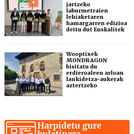
jartzeko
laburmetraien
lehiaketaren
hamargarren edizioa
deitu dut Euskalitek
Wooptixek
MONDRAGON
bisitatu du
erdieroaleen arloan
lankidetza-aukerak
aztertzeko
Harpidetu gure
buletinera