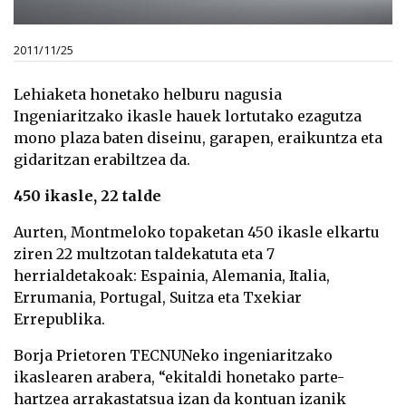
2011/11/25
Lehiaketa honetako helburu nagusia
Ingeniaritzako ikasle hauek lortutako ezagutza
mono plaza baten diseinu, garapen, eraikuntza eta
gidaritzan erabiltzea da.
450 ikasle, 22 talde
Aurten, Montmeloko topaketan 450 ikasle elkartu
ziren 22 multzotan taldekatuta eta 7
herrialdetakoak: Espainia, Alemania, Italia,
Errumania, Portugal, Suitza eta Txekiar
Errepublika.
Borja Prietoren TECNUNeko ingeniaritzako
ikaslearen arabera, “ekitaldi honetako parte-
hartzea arrakastatsua izan da kontuan izanik