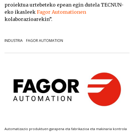
proiektua urtebeteko epean egin dutela TECNUN-
eko ikasleek
Fagor Automationen
kolaborazioarekin”.
INDUSTRIA
FAGOR AUTOMATION
Automatizazio produktuen garapena eta fabrikazioa eta makinaria kontrola