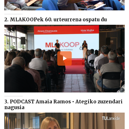
2. MLAKOOPek 60. urteurrena ospatu du
3. PODCAST Amaia Ramos • Ategiko zuzendari
nagusia