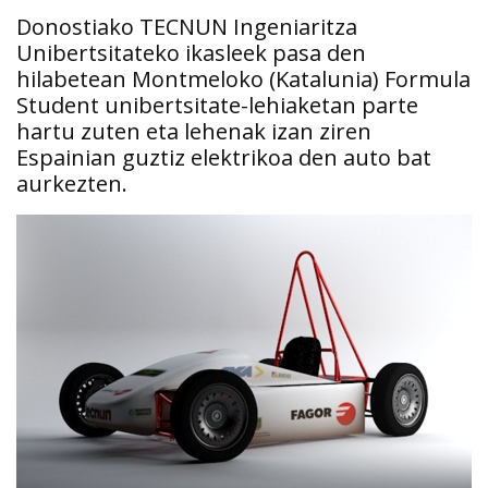
Donostiako TECNUN Ingeniaritza
Unibertsitateko ikasleek pasa den
hilabetean Montmeloko (Katalunia) Formula
Student unibertsitate-lehiaketan parte
hartu zuten eta lehenak izan ziren
Espainian guztiz elektrikoa den auto bat
aurkezten.