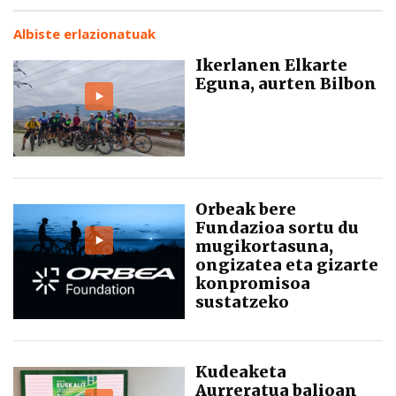
Albiste erlazionatuak
Ikerlanen Elkarte
Eguna, aurten Bilbon
Orbeak bere
Fundazioa sortu du
mugikortasuna,
ongizatea eta gizarte
konpromisoa
sustatzeko
Kudeaketa
Aurreratua balioan